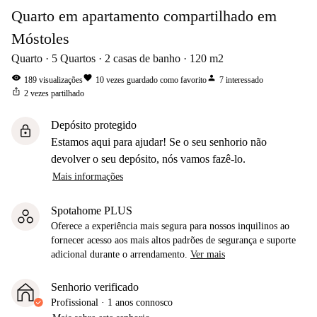
Quarto em apartamento compartilhado em
Móstoles
Quarto
5
Quartos
2
casas de banho
120
m2
visibility
favorite
person
189
visualizações
10
vezes guardado como favorito
7
interessado
ios_share
2
vezes partilhado
Depósito protegido
lock
Estamos aqui para ajudar! Se o seu senhorio não
devolver o seu depósito, nós vamos fazê-lo.
Mais informações
Spotahome PLUS
Oferece a experiência mais segura para nossos inquilinos ao
fornecer acesso aos mais altos padrões de segurança e suporte
adicional durante o arrendamento.
Ver mais
Senhorio verificado
Profissional
·
1 anos
connosco