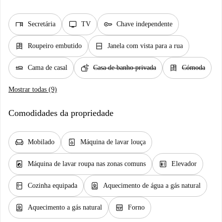
desk
tv
key
Secretária
TV
Chave independente
dresser
window_closed
Roupeiro embutido
Janela com vista para a rua
airline_seat_flat
soap
dresser
Cama de casal
Casa de banho privada
Cómoda
Mostrar todas (9)
Comodidades da propriedade
chair
dishwasher_gen
Mobilado
Máquina de lavar louça
local_laundry_service
elevator
Máquina de lavar roupa nas zonas comuns
Elevador
kitchen
water_heater
Cozinha equipada
Aquecimento de água a gás natural
water_heater
oven_gen
Aquecimento a gás natural
Forno