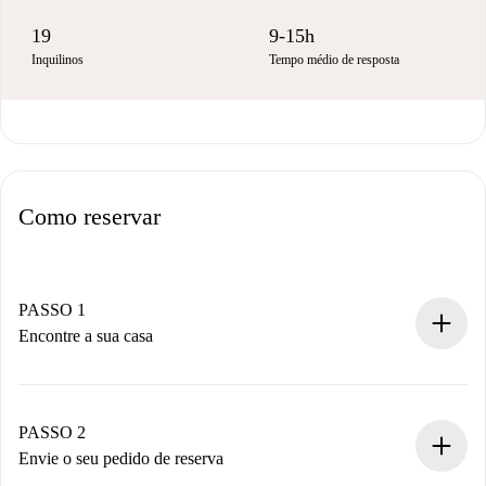
19
9-15h
Inquilinos
Tempo médio de resposta
Como reservar
PASSO 1
Encontre a sua casa
Processo de reserva 100% online.
Casas e Proprietários verificados.
Você tem todas as informações necessárias
PASSO 2
antecipadamente.
Envie o seu pedido de reserva