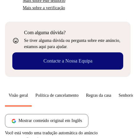
Mais sobre este senhorio
Mais sobre a verificação
Com alguma dúvida?
sentiment_very_satisfied
Se tiver alguma dúvida ou pergunta sobre este anúncio,
estamos aqui para ajudar.
Contacte a Nossa Equipa
Visão geral
Política de cancelamento
Regras da casa
Senhorio
Mostrar conteúdo original em Inglês
Você está vendo uma tradução automática do anúncio