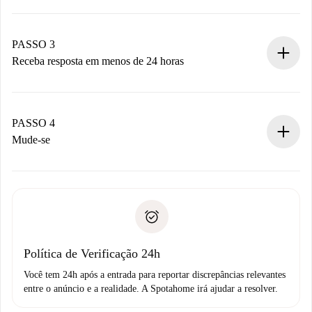
Envie detalhes básicos do seu perfil e método de
pagamento.
Não cobramos nada até que o proprietário confirme.
PASSO 3
Receba resposta em menos de 24 horas
O proprietário tem até 24 horas para confirmar.
Se aceita, faremos a cobrança e conectaremos você ao
proprietário.
PASSO 4
Se recusada: não cobraremos nada e ofereceremos
Mude-se
alternativas.
Combine os detalhes da chegada com o proprietário,
Documentos necessários para “
Spotahome plus
”.
entrega das chaves, etc.
Documento de identidade ou Passaporte
A Spotahome só transferirá o primeiro pagamento se você
Comprovante de solvência
não comunicar nenhum problema.
Débito direto bancário
Política de Verificação 24h
Você tem 24h após a entrada para reportar discrepâncias relevantes
entre o anúncio e a realidade. A Spotahome irá ajudar a resolver.