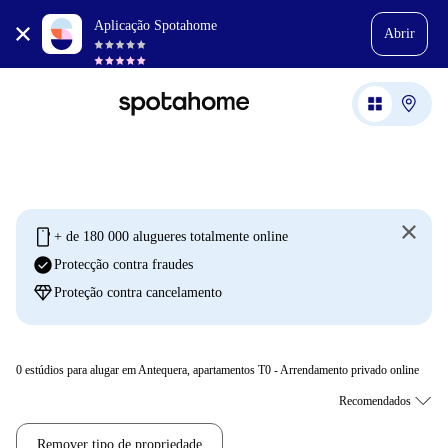
Aplicação Spotahome
Abrir
mobile
+ de 180 000 alugueres totalmente online
check_circle
Protecção contra fraudes
diamond
Proteção contra cancelamento
0
estúdios para alugar em Antequera, apartamentos T0 - Arrendamento privado online
Remover tipo de propriedade