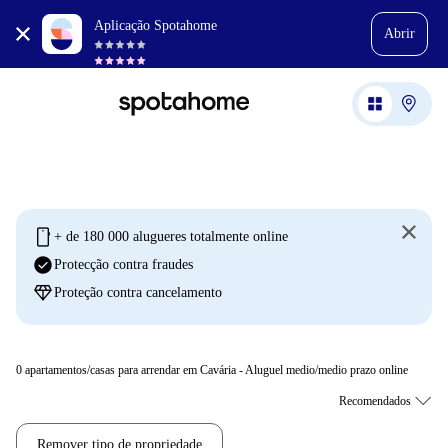
Aplicação Spotahome
Abrir
mobile
+ de 180 000 alugueres totalmente online
check_circle
Protecção contra fraudes
diamond
Proteção contra cancelamento
0
apartamentos/casas para arrendar em Cavária - Aluguel medio/medio prazo online
Remover tipo de propriedade