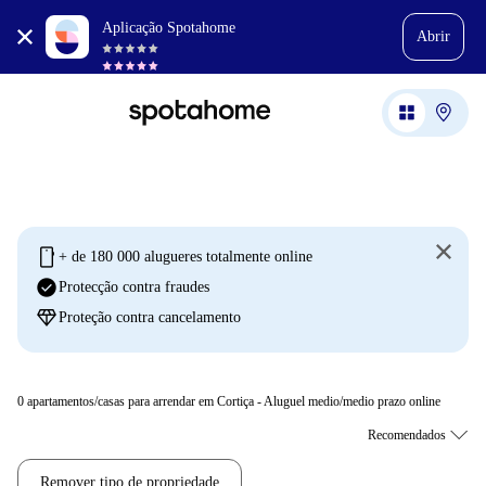
Aplicação Spotahome
Abrir
mobile
+ de 180 000 alugueres totalmente online
check_circle
Protecção contra fraudes
diamond
Proteção contra cancelamento
0
apartamentos/casas para arrendar em Cortiça - Aluguel medio/medio prazo online
Remover tipo de propriedade