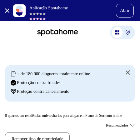
Aplicação Spotahome
Abrir
mobile
+ de 180 000 alugueres totalmente online
check_circle
Protecção contra fraudes
diamond
Proteção contra cancelamento
0
quartos em residências universitarias para alugar em Piano de Sorrento online
Remover tipo de propriedade