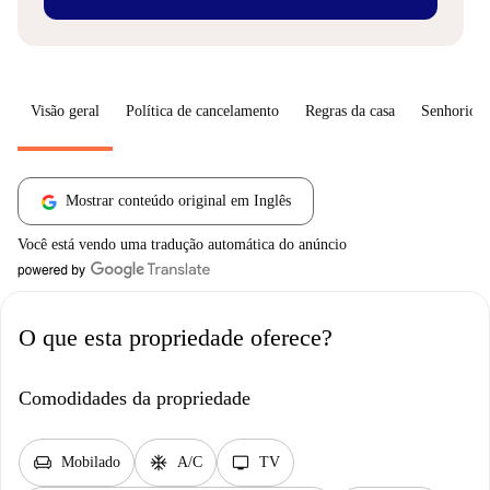
Visão geral
Política de cancelamento
Regras da casa
Senhorio
Mostrar conteúdo original em Inglês
Você está vendo uma tradução automática do anúncio
O que esta propriedade oferece?
Comodidades da propriedade
chair
ac_unit
tv
Mobilado
A/C
TV