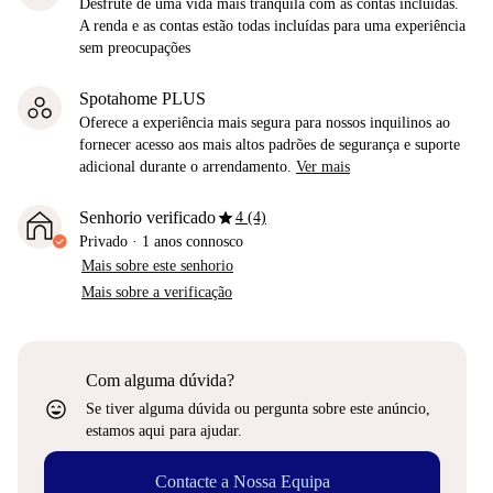
Desfrute de uma vida mais tranquila com as contas incluídas.
A renda e as contas estão todas incluídas para uma experiência
sem preocupações
Spotahome PLUS
Oferece a experiência mais segura para nossos inquilinos ao
fornecer acesso aos mais altos padrões de segurança e suporte
adicional durante o arrendamento.
Ver mais
star
Senhorio verificado
4 (4)
Privado
·
1 anos
connosco
Mais sobre este senhorio
Mais sobre a verificação
Com alguma dúvida?
sentiment_very_satisfied
Se tiver alguma dúvida ou pergunta sobre este anúncio,
estamos aqui para ajudar.
Contacte a Nossa Equipa