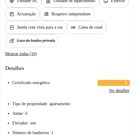
ac_unit
water_heater
image
Unidade AC
Unidade de aquecimento
Exterior
package
dresser
Arrumação
Roupeiro independente
window_closed
airline_seat_flat
Janela com vista para a rua
Cama de casal
soap
Casa de banho privada
Mostrar todas (10)
Detalhes
Certificado energético
E
Ver detalhes
Tipo de propriedade: apartamento
Andar: 6
Elevador: sim
Número de banheiros: 1