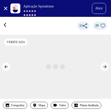
Aplicação Spotahome
Abrir
11
29
VERIFICADA
Fotografias
Mapa
Video
Planta detalhada