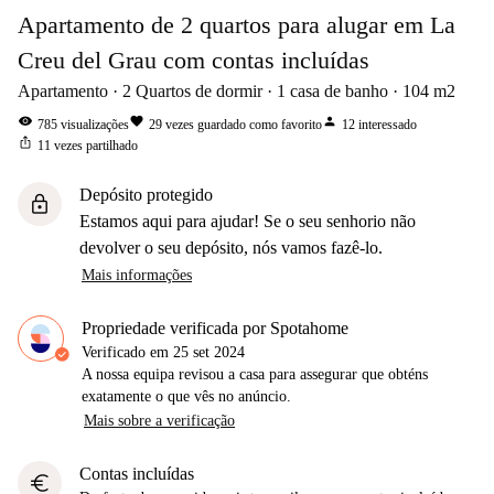
Apartamento de 2 quartos para alugar em La
Creu del Grau com contas incluídas
Apartamento
2
Quartos de dormir
1
casa de banho
104
m2
visibility
favorite
person
785
visualizações
29
vezes guardado como favorito
12
interessado
ios_share
11
vezes partilhado
Depósito protegido
lock
Estamos aqui para ajudar! Se o seu senhorio não
devolver o seu depósito, nós vamos fazê-lo.
Mais informações
Propriedade verificada por Spotahome
Verificado em
25 set 2024
A nossa equipa revisou a casa para assegurar que obténs
exatamente o que vês no anúncio.
Mais sobre a verificação
Contas incluídas
euro