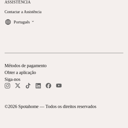
ASSISTÊNCIA
Contactar a Assistência
keyboard_arrow_down
Português
Métodos de pagamento
Obter a aplicação
Siga-nos
©
2026
Spotahome —
Todos os direitos reservados