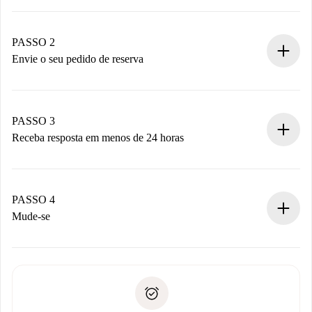
Processo de reserva 100% online.
Casas e Proprietários verificados.
Você tem todas as informações necessárias
PASSO 2
antecipadamente.
Envie o seu pedido de reserva
Envie detalhes básicos do seu perfil e método de
pagamento.
Não cobramos nada até que o proprietário confirme.
PASSO 3
Receba resposta em menos de 24 horas
O proprietário tem até 24 horas para confirmar.
Se aceita, faremos a cobrança e conectaremos você ao
proprietário.
PASSO 4
Se recusada: não cobraremos nada e ofereceremos
Mude-se
alternativas.
Combine os detalhes da chegada com o proprietário,
Documentos necessários para “
Spotahome plus
”.
entrega das chaves, etc.
Documento de identidade ou Passaporte
A Spotahome só transferirá o primeiro pagamento se você
Comprovante de solvência
não comunicar nenhum problema.
Débito direto bancário