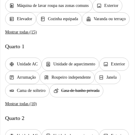
local_laundry_service
image
Máquina de lavar roupa nas zonas comuns
Exterior
elevator
kitchen
balcony
Elevador
Cozinha equipada
Varanda ou terraço
Mostrar todas (15)
Quarto 1
ac_unit
water_heater
image
Unidade AC
Unidade de aquecimento
Exterior
package
dresser
window_closed
Arrumação
Roupeiro independente
Janela
airline_seat_flat
soap
Cama de solteiro
Casa de banho privada
Mostrar todas (10)
Quarto 2