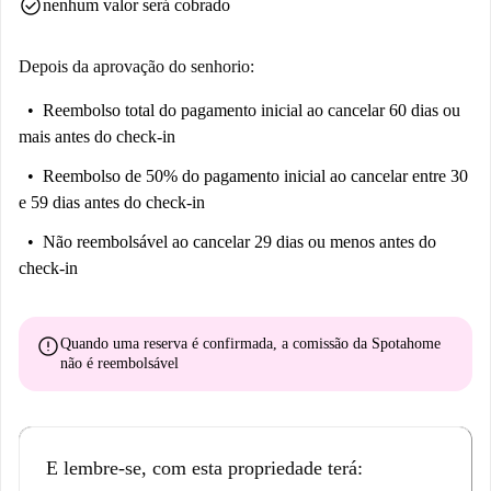
check_circle
nenhum valor será cobrado
Monumental, Palmera Canària e o 6 Cc Aqua. Aproveite tudo o que esta
área oferece enquanto mora em uma casa confortável.
Depois da aprovação do senhorio:
Reembolso total do pagamento inicial
ao cancelar 60 dias ou
mais antes do check-in
Reembolso de 50% do pagamento inicial
ao cancelar entre 30
e 59 dias antes do check-in
Não reembolsável
ao cancelar 29 dias ou menos antes do
check-in
error
Quando uma reserva é confirmada, a comissão da Spotahome
não é reembolsável
E lembre-se, com esta propriedade terá: