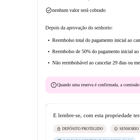
check_circle
nenhum valor será cobrado
Depois da aprovação do senhorio:
Reembolso total do pagamento inicial
ao can
Reembolso de 50% do pagamento inicial
ao 
Não reembolsável
ao cancelar 29 dias ou me
error
Quando uma reserva é confirmada, a comissã
E lembre-se, com esta propriedade ter
lock
check_circle
DEPÓSITO PROTEGIDO
SENHORIO 