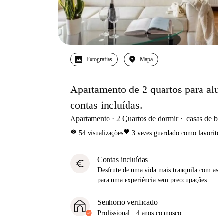
Fotografias
Mapa
Apartamento de 2 quartos para al
contas incluídas.
Apartamento
2
Quartos de dormir
casas de 
visibility
favorite
54
visualizações
3
vezes guardado como favorit
Contas incluídas
euro
Desfrute de uma vida mais tranquila com as 
para uma experiência sem preocupações
Senhorio verificado
Profissional
·
4 anos
connosco