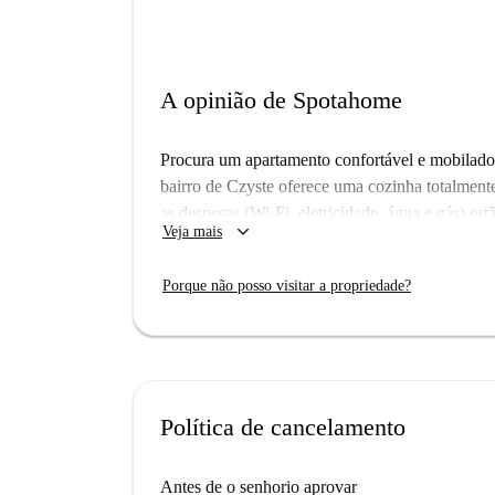
A opinião de Spotahome
Procura um apartamento confortável e mobilado
bairro de Czyste oferece uma cozinha totalmente
as despesas (Wi-Fi, eletricidade, água e gás) est
keyboard_arrow_down
Veja mais
complicações.
Czyste fica perto de uma variedade de restaur
Porque não posso visitar a propriedade?
Des Vins e o Królicza Nora Cafe, bem como d
Pracowników Pocztowych. Desfrute do ambiente 
apartamento.
Política de cancelamento
Antes de o senhorio aprovar