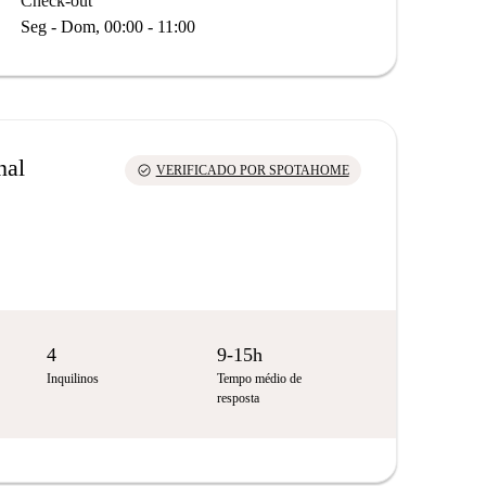
Check-out
Seg - Dom, 00:00 - 11:00
nal
check_circle
VERIFICADO POR SPOTAHOME
4
9-15h
Inquilinos
Tempo médio de
resposta