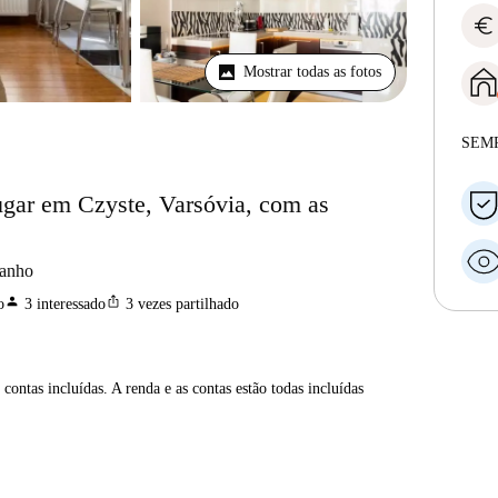
euro
Mostrar todas as fotos
SEM
ugar em Czyste, Varsóvia, com as
banho
person
ios_share
o
3
interessado
3
vezes partilhado
contas incluídas. A renda e as contas estão todas incluídas