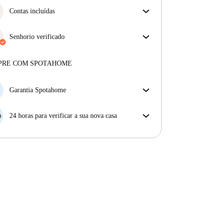
Contas incluídas
Desfrute de uma vida mais tranquila com as contas
incluídas. A renda e as contas estão todas incluídas
Senhorio verificado
para uma experiência sem preocupações
Profissional
·
4 anos
connosco
Mais sobre este senhorio
PRE COM SPOTAHOME
Mais sobre a verificação
Garantia Spotahome
Se o proprietário cancelar a sua reserva com pouca
antecedência, nós iremos A) pagar um hotel e ajudá-
24 horas para verificar a sua nova casa
lo a encontrar novo alojamento, ou B) reembolsar o
Se a propriedade não corresponder ao prometido no
seu dinheiro na totalidade.
nosso anúncio, tem 24 horas depois de se mudar para
pedir para ser realojado.