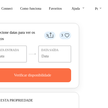
keyboard_arrow_down
keyboard_arrow_down
Connect
Como funciona
Favoritos
Ajuda
Pt
cione datas para ver os
3
3
ços
ATA ENTRADA
DATA SAÍDA
Verificar disponibilidade
 ESTA PROPRIEDADE