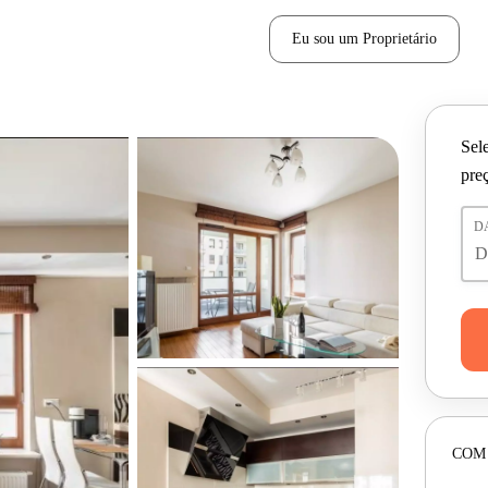
Eu sou um Proprietário
Sele
pre
D
COM