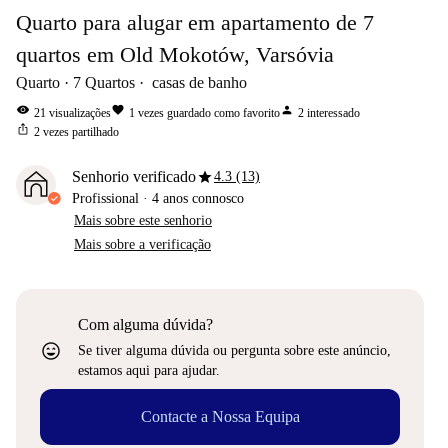
Quarto para alugar em apartamento de 7
quartos em Old Mokotów, Varsóvia
Quarto
7
Quartos
casas de banho
visibility
favorite
person
21
visualizações
1
vezes guardado como favorito
2
interessado
ios_share
2
vezes partilhado
star
Senhorio verificado
4.3 (13)
Profissional
·
4 anos
connosco
Mais sobre este senhorio
Mais sobre a verificação
Com alguma dúvida?
sentiment_very_satisfied
Se tiver alguma dúvida ou pergunta sobre este anúncio,
estamos aqui para ajudar.
Contacte a Nossa Equipa