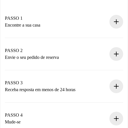
PASSO 1
Encontre a sua casa
Processo de reserva 100% online.
Casas e Proprietários verificados.
Você tem todas as informações necessárias
PASSO 2
antecipadamente.
Envie o seu pedido de reserva
Envie detalhes básicos do seu perfil e método de
pagamento.
Não cobramos nada até que o proprietário confirme.
PASSO 3
Receba resposta em menos de 24 horas
O proprietário tem até 24 horas para confirmar.
Se aceita, faremos a cobrança e conectaremos você ao
proprietário.
PASSO 4
Se recusada: não cobraremos nada e ofereceremos
Mude-se