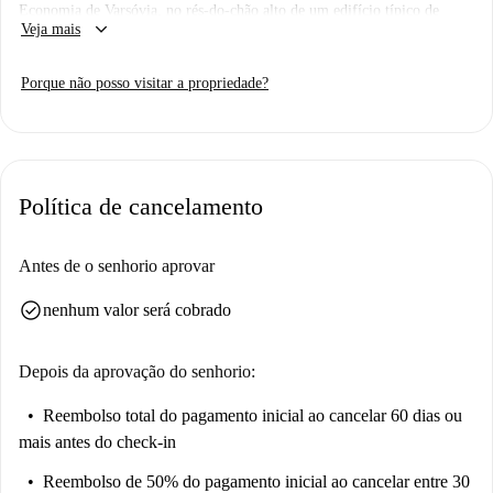
Economia de Varsóvia, no rés-do-chão alto de um edifício típico de
keyboard_arrow_down
Veja mais
Erasmus. Espaço comum: cozinha com zona de refeições, duas casas de
banho (uma com sanita e banheira, outra com duche e sanita), dois
Porque não posso visitar a propriedade?
frigoríficos, máquina de lavar roupa, ferro de engomar, tábua, aspirador.
Importante: - Ainda não visitamos este lugar. Enviamos Homecheckers
para visitar todos os apartamentos no Spotahome, então volte em breve
para uma visita guiada e fotos em 360° e HD.
Política de cancelamento
Antes de o senhorio aprovar
check_circle
nenhum valor será cobrado
Depois da aprovação do senhorio:
Reembolso total do pagamento inicial
ao cancelar 60 dias ou
mais antes do check-in
Reembolso de 50% do pagamento inicial
ao cancelar entre 30