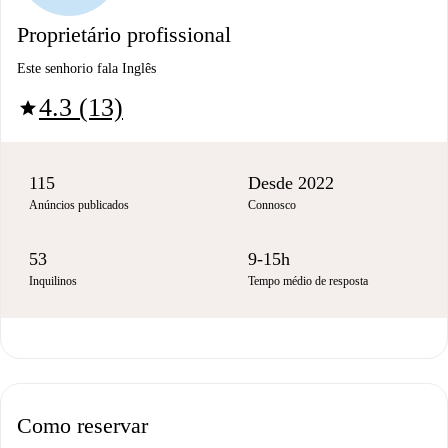
Proprietário profissional
Este senhorio fala Inglês
4.3 (13)
star
115
Desde 2022
Anúncios publicados
Connosco
53
9-15h
Inquilinos
Tempo médio de resposta
Como reservar