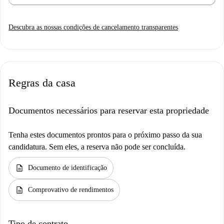
Descubra as nossas condições de cancelamento transparentes
Regras da casa
Documentos necessários para reservar esta propriedade
Tenha estes documentos prontos para o próximo passo da sua
candidatura. Sem eles, a reserva não pode ser concluída.
description
Documento de identificação
description
Comprovativo de rendimentos
Tipo de contrato