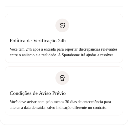
alternativas.
Combine os detalhes da chegada com o proprietário,
Documentos necessários para “
Spotahome plus
”.
entrega das chaves, etc.
Documento de identidade ou Passaporte
A Spotahome só transferirá o primeiro pagamento se você
Comprovante de solvência
não comunicar nenhum problema.
Débito direto bancário
Política de Verificação 24h
Você tem 24h após a entrada para reportar discrepâncias relevantes
entre o anúncio e a realidade. A Spotahome irá ajudar a resolver.
Condições de Aviso Prévio
Você deve avisar com pelo menos 30 dias de antecedência para
alterar a data de saída, salvo indicação diferente no contrato.