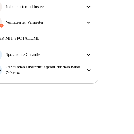
Nebenkosten inklusive
Sorgenfreies Wohnen mit inbegriffenen Nebenkosten
– Miete und Betriebskosten in einem für ein
Verifizierter Vermieter
unkompliziertes Mietverhältnis.
Professionell
·
8 Jahre
mit uns
Mehr über diesen Vermieter
ER MIT SPOTAHOME
Mehr über die Verifizierung
Spotahome Garantie
Falls der Vermieter deine Buchung kurzfristig
24 Stunden Überprüfungszeit für dein neues
storniert, werden wir dir entweder A) ein Hotel
Zuhause
bezahlen und dir helfen eine neue Wohnung zu
Bei Abweichungen vom Inserat, melde dich sofort
finden oder B) den gezahlten Betrag vollständig
innerhalb von 24 Stunden, damit wir das Problem
zurückerstatten.
lösen können.