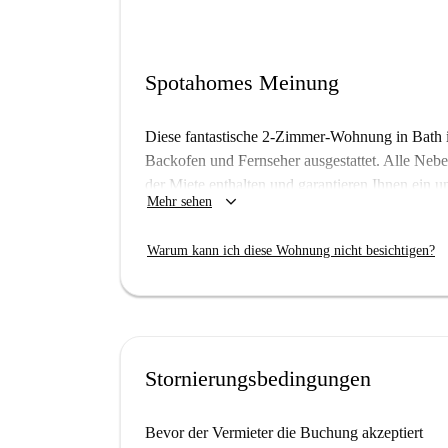
Spotahomes Meinung
Diese fantastische 2-Zimmer-Wohnung in Bath i
Backofen und Fernseher ausgestattet. Alle Ne
der Miete enthalten und garantieren Ihnen ein 
keyboard_arrow_down
Mehr sehen
Immobilie nicht persönlich von Spotahome überp
Vermieter einem umfassenden Überprüfungsproze
Warum kann ich diese Wohnung nicht besichtigen?
Die Wohnung befindet sich in zentraler Lage in
Attraktionen und Einrichtungen. Die Oldfield P
und erleichtern Studierenden den Weg dorthin. 
Touristenattraktion Saint James Viaduct sind fuß
kulinarische und kulturelle Erlebnisse direkt vor
Stornierungsbedingungen
Bevor der Vermieter die Buchung akzeptiert