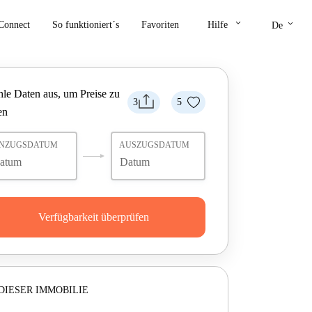
keyboard_arrow_down
keyboard_arrow_down
Connect
So funktioniert´s
Favoriten
Hilfe
De
le Daten aus, um Preise zu
3
5
en
INZUGSDATUM
AUSZUGSDATUM
Verfügbarkeit überprüfen
DIESER IMMOBILIE