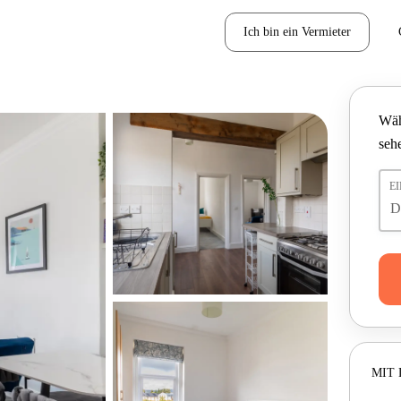
Ich bin ein Vermieter
Wäh
seh
E
MIT 