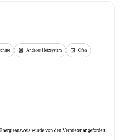
water_heater
oven_gen
chine
Anderes Heizsystem
Ofen
Energieausweis wurde von den Vermieter angefordert.