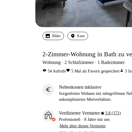
Bilder
Karte
2-Zimmer-Wohnung in Bath zu ver
Wohnung
2
Schlafzimmer
1
Badezimmer
visibility
favorite
person
54
Aufrufe
5
Mal als Favorit gespeichert
3
In
Nebenkosten inklusive
euro
Sorgenfreies Wohnen mit inbegriffenen Neb
unkompliziertes Mietverhältnis.
star
Verifizierter Vermieter
3.8 (171)
Professionell
·
8 Jahre
mit uns
Mehr über diesen Vermieter