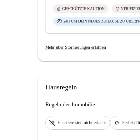
lock
check_circle
GESCHÜTZTE KAUTION
VERIFIZI
24H UM DEIN NEUES ZUHAUSE ZU ÜBERP
Mehr über Stornierungen erfahren
Hausregeln
Regeln der Immobilie
pet_supplies
school
Haustiere sind nicht erlaubt
Perfekt f