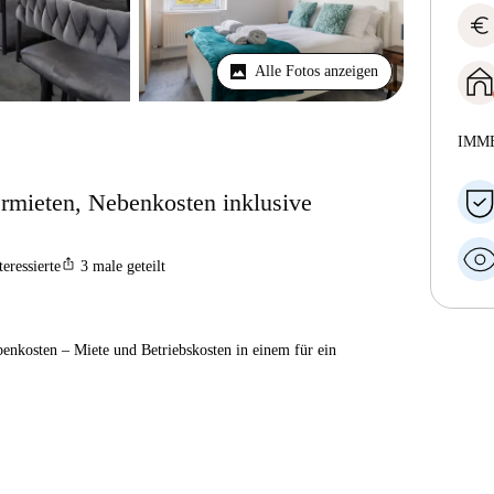
euro
Alle Fotos anzeigen
IMM
mieten, Nebenkosten inklusive
ios_share
teressierte
3
male geteilt
enkosten – Miete und Betriebskosten in einem für ein