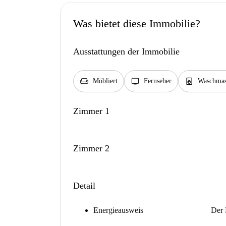
Was bietet diese Immobilie?
Ausstattungen der Immobilie
chair
tv
local_laundry_service
Möbliert
Fernseher
Waschmas
Zimmer 1
Zimmer 2
Detail
Energieausweis
Der 