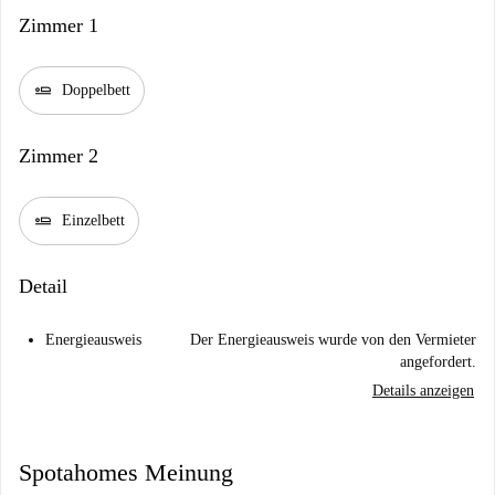
Zimmer 1
airline_seat_flat
Doppelbett
Zimmer 2
airline_seat_flat
Einzelbett
Detail
Energieausweis
Der Energieausweis wurde von den Vermieter
angefordert.
Details anzeigen
Spotahomes Meinung