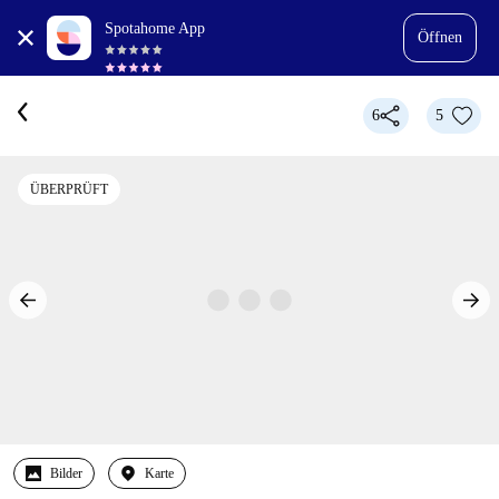
Spotahome App
Öffnen
6
5
ÜBERPRÜFT
Bilder
Karte