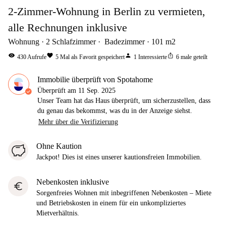
2-Zimmer-Wohnung in Berlin zu vermieten,
alle Rechnungen inklusive
Wohnung
2
Schlafzimmer
Badezimmer
101
m2
visibility
favorite
person
ios_share
430
Aufrufe
5
Mal als Favorit gespeichert
1
Interessierte
6
male geteilt
Immobilie überprüft von Spotahome
Überprüft am
11 Sep. 2025
Unser Team hat das Haus überprüft, um sicherzustellen, dass
du genau das bekommst, was du in der Anzeige siehst.
Mehr über die Verifizierung
Ohne Kaution
Jackpot! Dies ist eines unserer kautionsfreien Immobilien.
Nebenkosten inklusive
euro
Sorgenfreies Wohnen mit inbegriffenen Nebenkosten – Miete
und Betriebskosten in einem für ein unkompliziertes
Mietverhältnis.