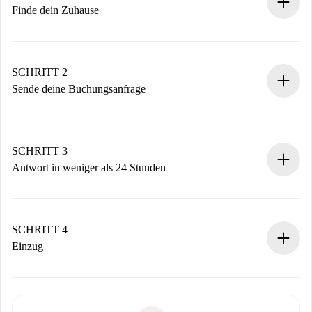
Finde dein Zuhause
100% Online-Buchungsprozess.
Verifizierte Wohnungen und Vermieter.
Du erhältst alle notwendigen Informationen im Voraus.
SCHRITT 2
Sende deine Buchungsanfrage
Sende grundlegende Informationen zu deinem Profil und
deiner Zahlungsmethode.
Denk daran, dass wir dich erst belasten, wenn der
SCHRITT 3
Vermieter zustimmt.
Antwort in weniger als 24 Stunden
Der Vermieter hat bis zu 24 Stunden Zeit zu bestätigen.
Sobald die Buchung akzeptiert ist, belasten wir dich und
stellen den Kontakt her.
SCHRITT 4
Wenn der Vermieter ablehnen muss, entstehen keine
Einzug
Kosten und wir schlagen Alternativen vor.
Kläre mit dem Vermieter die Ankunftsdetails,
Benötigte Dokumente bei „
Spotahome plus
“-Objekten.
Schlüsselübergabe usw.
Personalausweis oder Reisepass
Spotahome überweist die erste Zahlung nur, wenn du keine