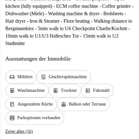
kitchen (fully equipped) - ECM coffee machine - Coffee grinder -
Dishwasher (Miele) - Washing machine & dryer - Bedsheets -
Hair dryer - Iron & Steamer - Floor heating - Walking distance to
Bergmannkiez - 5min walk to U6 Checkpoint Charlie/Kochstr -
10min walk to U1/U3 Hallesches Tor - 15min walk to U2
Stadtmitte
Ausstattungen der Immobilie
chair
dishwasher_gen
Möbliert
Geschirrspülmaschine
local_laundry_service
local_laundry_service
elevator
Waschmaschine
Trockner
Fahrstuhl
kitchen
balcony
Ausgestattete Küche
Balkon oder Terrasse
garage
Parkoptionen vorhanden
Zeige alles (16)