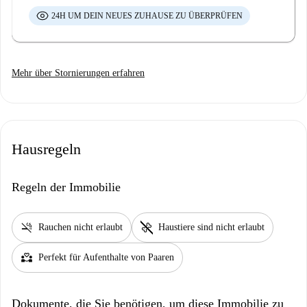
24H UM DEIN NEUES ZUHAUSE ZU ÜBERPRÜFEN
Mehr über Stornierungen erfahren
Hausregeln
Regeln der Immobilie
smoke_free
pet_supplies
Rauchen nicht erlaubt
Haustiere sind nicht erlaubt
partner_heart
Perfekt für Aufenthalte von Paaren
Dokumente, die Sie benötigen, um diese Immobilie zu