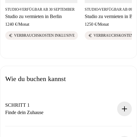
STUDIO
VERFÜGBAR AB 30 SEPTEMBER
STUDIO
VERFÜGBAR AB 09 A
■
■
Studio zu vermieten in Berlin
Studio zu vermieten in Ber
1240 €
/
Monat
1250 €
/
Monat
euro
euro
VERBRAUCHSKOSTEN INKLUSIVE
VERBRAUCHSKOSTEN I
Wie du buchen kannst
SCHRITT 1
Finde dein Zuhause
100% Online-Buchungsprozess.
Verifizierte Wohnungen und Vermieter.