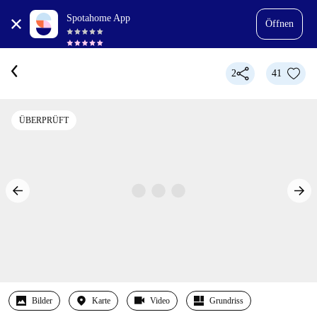
Spotahome App
Öffnen
2
41
ÜBERPRÜFT
Bilder
Karte
Video
Grundriss