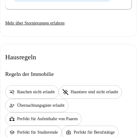
Mehr über Stornierungen erfahren
Hausregeln
Regeln der Immobilie
smoke_free
pet_supplies
Rauchen nicht erlaubt
Haustiere sind nicht erlaubt
person_add
Übernachtungsgäste erlaubt
partner_heart
Perfekt für Aufenthalte von Paaren
school
business_center
Perfekt für Studierende
Perfekt für Berufstätige