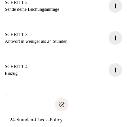
Du erhältst alle notwendigen Informationen im Voraus.
SCHRITT 2
Sende deine Buchungsanfrage
Sende grundlegende Informationen zu deinem Profil und
deiner Zahlungsmethode.
Denk daran, dass wir dich erst belasten, wenn der
SCHRITT 3
Vermieter zustimmt.
Antwort in weniger als 24 Stunden
Der Vermieter hat bis zu 24 Stunden Zeit zu bestätigen.
Sobald die Buchung akzeptiert ist, belasten wir dich und
stellen den Kontakt her.
SCHRITT 4
Wenn der Vermieter ablehnen muss, entstehen keine
Einzug
Kosten und wir schlagen Alternativen vor.
Kläre mit dem Vermieter die Ankunftsdetails,
Benötigte Dokumente bei „
Spotahome plus
“-Objekten.
Schlüsselübergabe usw.
Personalausweis oder Reisepass
Spotahome überweist die erste Zahlung nur, wenn du keine
Zahlungsfähigkeitsnachweis
Probleme meldest.
Bankeinzug
24-Stunden-Check-Policy