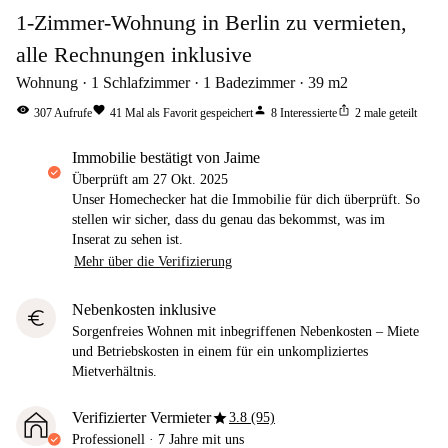
1-Zimmer-Wohnung in Berlin zu vermieten,
alle Rechnungen inklusive
Wohnung
1
Schlafzimmer
1
Badezimmer
39
m2
visibility
favorite
person
ios_share
307
Aufrufe
41
Mal als Favorit gespeichert
8
Interessierte
2
male geteilt
Immobilie bestätigt von Jaime
Überprüft am
27 Okt. 2025
Unser Homechecker hat die Immobilie für dich überprüft. So
stellen wir sicher, dass du genau das bekommst, was im
Inserat zu sehen ist.
Mehr über die Verifizierung
Nebenkosten inklusive
euro
Sorgenfreies Wohnen mit inbegriffenen Nebenkosten – Miete
und Betriebskosten in einem für ein unkompliziertes
Mietverhältnis.
star
Verifizierter Vermieter
3.8 (95)
Professionell
·
7 Jahre
mit uns