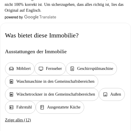
nicht 100% korrekt ist. Um sicherzugehen, dass alles richtig ist, lies das
Original auf Englisch.
Was bietet diese Immobilie?
Ausstattungen der Immobilie
chair
tv
dishwasher_gen
Möbliert
Fernseher
Geschirrspülmaschine
local_laundry_service
Waschmaschine in den Gemeinschaftsbereichen
local_laundry_service
image
Wäschetrockner in den Gemeinschaftsbereichen
Außen
elevator
kitchen
Fahrstuhl
Ausgestattete Küche
Zeige alles (12)