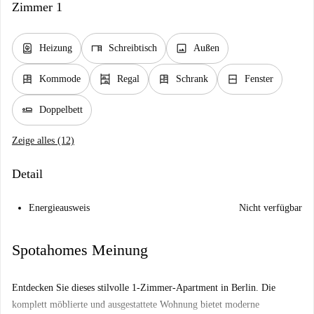
Zimmer 1
water_heater
desk
image
Heizung
Schreibtisch
Außen
dresser
shelves
dresser
window_closed
Kommode
Regal
Schrank
Fenster
airline_seat_flat
Doppelbett
Zeige alles (12)
Detail
Energieausweis
Nicht verfügbar
Spotahomes Meinung
Entdecken Sie dieses stilvolle 1-Zimmer-Apartment in Berlin. Die
komplett möblierte und ausgestattete Wohnung bietet moderne