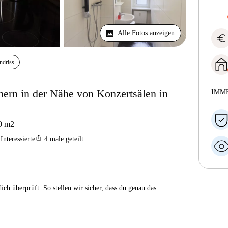
Alle Fotos anzeigen
euro
ndriss
ern in der Nähe von Konzertsälen in
IMM
0
m2
ios_share
Interessierte
4
male geteilt
ch überprüft. So stellen wir sicher, dass du genau das