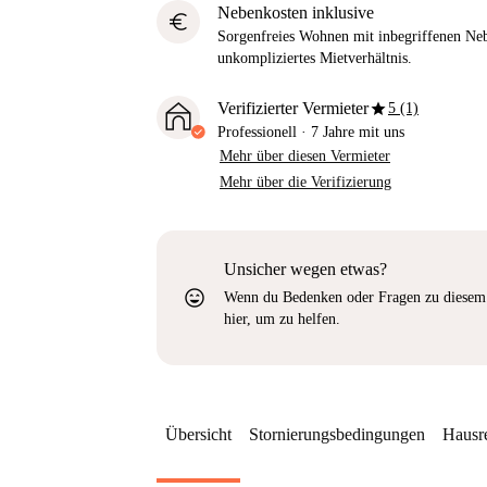
Nebenkosten inklusive
euro
Sorgenfreies Wohnen mit inbegriffenen Neb
unkompliziertes Mietverhältnis.
star
Verifizierter Vermieter
5 (1)
Professionell
·
7 Jahre
mit uns
Mehr über diesen Vermieter
Mehr über die Verifizierung
Unsicher wegen etwas?
sentiment_very_satisfied
Wenn du Bedenken oder Fragen zu diesem 
hier, um zu helfen.
Übersicht
Stornierungsbedingungen
Hausr