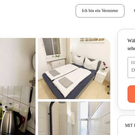
Ich bin ein Vermieter
Wäh
seh
E
MIT 