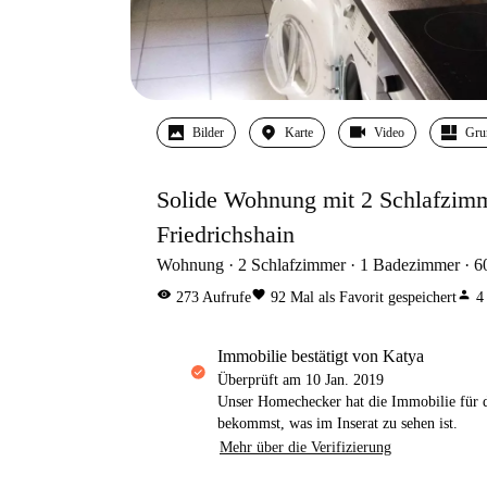
Bilder
Karte
Video
Gru
Solide Wohnung mit 2 Schlafzimm
Friedrichshain
Wohnung
2
Schlafzimmer
1
Badezimmer
6
visibility
favorite
person
273
Aufrufe
92
Mal als Favorit gespeichert
4
Immobilie bestätigt von Katya
Überprüft am
10 Jan. 2019
Unser Homechecker hat die Immobilie für di
bekommst, was im Inserat zu sehen ist.
Mehr über die Verifizierung