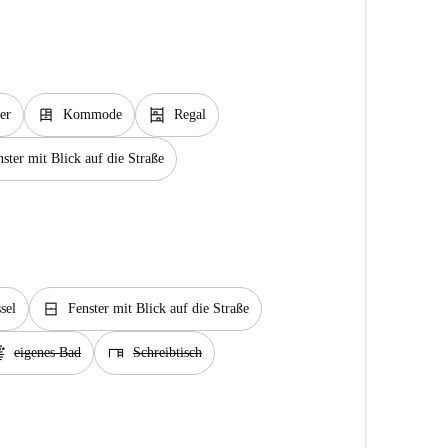
dresser
shelves
er
Kommode
Regal
ster mit Blick auf die Straße
window_closed
sel
Fenster mit Blick auf die Straße
ap
desk
eigenes Bad
Schreibtisch