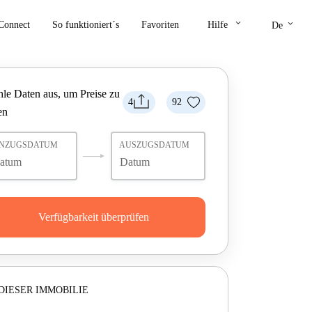
keyboard_arrow_down
keyboard_arrow_down
Connect
So funktioniert´s
Favoriten
Hilfe
De
le Daten aus, um Preise zu
4
92
en
INZUGSDATUM
AUSZUGSDATUM
Verfügbarkeit überprüfen
DIESER IMMOBILIE