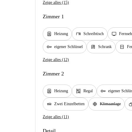
Zeige alles (15)
Zimmer 1
water_heater
desk
tv
Heizung
Schreibtisch
Fernseh
key
dresser
window_closed
eigener Schlüssel
Schrank
Fen
Zeige alles (12)
Zimmer 2
water_heater
shelves
key
Heizung
Regal
eigener Schlüs
airline_seat_flat
ac_unit
so
Zwei Einzelbetten
Klimaanlage
Zeige alles (11)
Detail