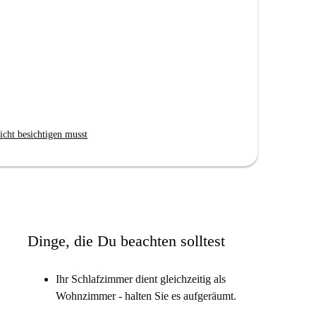
mlichkeiten. Ihr Schlafzimmer dient gleichzeitig als
icht besichtigen musst
um abstürzen.
ocknen. Sie werden niemals Dishpan Hände
fa und einen großen Fernseher. Der Esstisch ist
Dinge, die Du beachten solltest
nn Sie bis in die frühen Morgenstunden wach sind.
nne in Schach. Schlafe jeden Tag.
Ihr Schlafzimmer dient gleichzeitig als
Wohnzimmer - halten Sie es aufgeräumt.