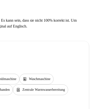
 Es kann sein, dass sie nicht 100% korrekt ist. Um
ginal auf Englisch.
local_laundry_service
pülmaschine
Waschmaschine
water_heater
rhanden
Zentrale Warmwasserbereitung