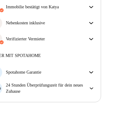
Immobilie bestätigt von Katya
Unser Homechecker hat die Immobilie für dich
überprüft. So stellen wir sicher, dass du genau das
Nebenkosten inklusive
bekommst, was im Inserat zu sehen ist.
Sorgenfreies Wohnen mit inbegriffenen Nebenkosten
Mehr über die Verifizierung
– Miete und Betriebskosten in einem für ein
Verifizierter Vermieter
unkompliziertes Mietverhältnis.
Professionell
·
7 Jahre
mit uns
Mehr über diesen Vermieter
ER MIT SPOTAHOME
Mehr über die Verifizierung
Spotahome Garantie
Falls der Vermieter deine Buchung kurzfristig
24 Stunden Überprüfungszeit für dein neues
storniert, werden wir dir entweder A) ein Hotel
Zuhause
bezahlen und dir helfen eine neue Wohnung zu
Bei Abweichungen vom Inserat, melde dich sofort
finden oder B) den gezahlten Betrag vollständig
innerhalb von 24 Stunden, damit wir das Problem
zurückerstatten.
lösen können.