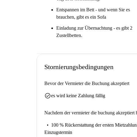
Die Küche ist ein großartiger Ort für de
Entspannen im Bett - und wenn Sie es
Ihr großes Schlafzimmer verfügt über ein
brauchen, gibt es ein Sofa
Das Zweibettzimmer ist perfekt für Gäste
Einladung zur Übernachtung - es gibt 2
Aber du musst das wissen ...
Zustellbetten.
Es gibt kein eigenständiges Wohnzimmer.
Unser Homechecker, Katya, sagte:
“Ich habe dieses Hotel geliebt. Es ist eine re
Stornierungsbedingungen
Alexanderplatz. "
Gib es mir gerade ...
Bevor der Vermieter die Buchung akzeptiert
Das ist ein ? Wohnung mit 2 Schlafzimmern in de
check_circle
es wird keine Zahlung fällig
Schlafzimmer. Freunde einladen, im zweiten kle
Es ist der ideale Ort für Nachtschwärmer. Sie b
Nachdem der vermieter die buchung akzeptiert h
der Stadt. Nimm einen späten Nachtkaffee. Resta
100 % Rückerstattung der ersten Mietzahlu
Einzugstermin