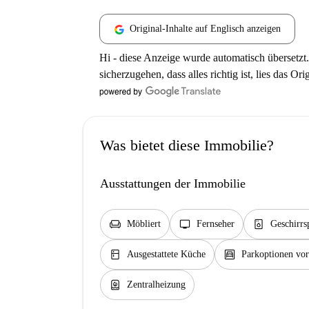
Original-Inhalte auf Englisch anzeigen
Hi - diese Anzeige wurde automatisch übersetzt.
sicherzugehen, dass alles richtig ist, lies das Ori
Was bietet diese Immobilie?
Ausstattungen der Immobilie
chair
tv
dishwasher_gen
Möbliert
Fernseher
Geschirrs
kitchen
garage
Ausgestattete Küche
Parkoptionen vo
water_heater
Zentralheizung