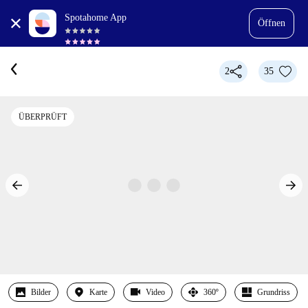
Spotahome App
Öffnen
2
35
ÜBERPRÜFT
Bilder
Karte
Video
360º
Grundriss