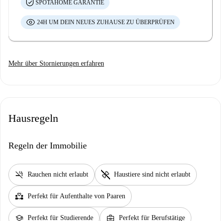
SPOTAHOME GARANTIE
24H UM DEIN NEUES ZUHAUSE ZU ÜBERPRÜFEN
Mehr über Stornierungen erfahren
Hausregeln
Regeln der Immobilie
smoke_free
pet_supplies
Rauchen nicht erlaubt
Haustiere sind nicht erlaubt
partner_heart
Perfekt für Aufenthalte von Paaren
school
business_center
Perfekt für Studierende
Perfekt für Berufstätige