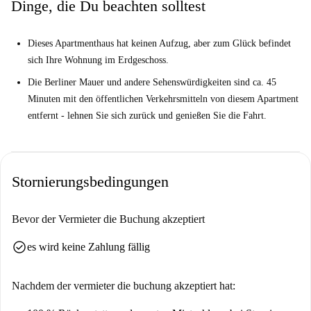
Dinge, die Du beachten solltest
Deine Top 3 Gründe um hier zu leben:
Wir lieben die großartige Aussicht auf den ruhigen Innenhof vom
Dieses Apartmenthaus hat keinen Aufzug, aber zum Glück befindet
Schlafzimmer aus.
sich Ihre Wohnung im Erdgeschoss.
Sie haben ein modernes Badezimmer mit Badewanne und Dusche -
Die Berliner Mauer und andere Sehenswürdigkeiten sind ca. 45
Schaumbad, jemand?
Minuten mit den öffentlichen Verkehrsmitteln von diesem Apartment
Mit den öffentlichen Verkehrsmitteln erreichen Sie den Zoo und den
entfernt - lehnen Sie sich zurück und genießen Sie die Fahrt.
Rosengarten im Tiergarten Berlin in weniger als 20 Minuten.
Aber das musst du wissen ...
Dieses Apartmenthaus hat keinen Aufzug, aber zum Glück befindet
sich Ihre Wohnung im Erdgeschoss.
Stornierungsbedingungen
Die Berliner Mauer und andere Sehenswürdigkeiten sind ca. 45
Minuten mit den öffentlichen Verkehrsmitteln von diesem Apartment
Bevor der Vermieter die Buchung akzeptiert
entfernt - lehnen Sie sich zurück und genießen Sie die Fahrt.
check_circle
es wird keine Zahlung fällig
Ihr Home-Checker, Jaime, sagte:
"Diese tolle Wohnung ist nur wenige Gehminuten von einem schönen
Nachdem der vermieter die buchung akzeptiert hat:
Markt und vielen Annehmlichkeiten des täglichen Bedarfs entfernt."