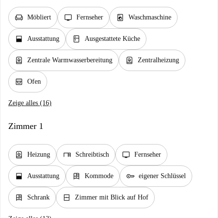
chair
tv
local_laundry_service
Möbliert
Fernseher
Waschmaschine
window_open
kitchen
Ausstattung
Ausgestattete Küche
water_heater
water_heater
Zentrale Warmwasserbereitung
Zentralheizung
oven_gen
Ofen
Zeige alles (16)
Zimmer 1
water_heater
desk
tv
Heizung
Schreibtisch
Fernseher
window_open
dresser
key
Ausstattung
Kommode
eigener Schlüssel
dresser
window_closed
Schrank
Zimmer mit Blick auf Hof