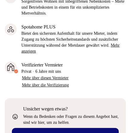
Sorgenfreies Wohnen mit inbegriffenen Nebenkosten – Miete
und Betriebskosten in einem für ein unkompliziertes
Mietverhältnis.
Spotahome PLUS
Bietet den sichersten Aufenthalt für unsere Mieter, indem
Zugang zu höchsten Sicherheitsstandards und zusätzlicher
Unterstützung während der Mietdauer gewährt wird.
Mehr
anzeigen
Verifizierter Vermieter
Privat
·
6 Jahre
mit uns
Mehr über diesen Vermieter
Mehr über die Verifizierung
Unsicher wegen etwas?
sentiment_very_satisfied
Wenn du Bedenken oder Fragen zu diesem Angebot hast,
sind wir hier, um zu helfen.