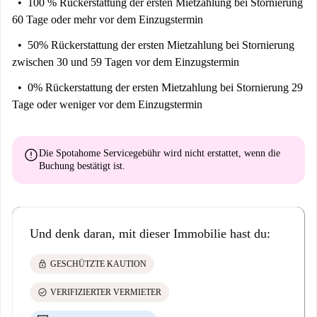
100 % Rückerstattung der ersten Mietzahlung
bei Stornierung
Hilf mir, meine Entscheidung zu treffen ...
60 Tage oder mehr vor dem Einzugstermin
Dies ist ein Apartment mit 1 Schlafzimmer im Erdgeschoss in der
50% Rückerstattung der ersten Mietzahlung
bei Stornierung
Zähringerstraße in Berlin. Es hat eine ausgestattete Küche mit Backofen
zwischen 30 und 59 Tagen vor dem Einzugstermin
und Waschmaschine.
Es ist perfekt für Leute, die einen einfachen, einladenden Ort suchen, an
0% Rückerstattung der ersten Mietzahlung
bei Stornierung 29
dem sie zu Hause anrufen können. Machen Sie mit, während Sie die
Tage oder weniger vor dem Einzugstermin
Hausarbeit erledigen. Entspannen Sie sich mit einem schönen
Schaumbad.
error
Die Spotahome Servicegebühr wird
nicht erstattet
, wenn die
Buchung bestätigt ist.
Und denk daran, mit dieser Immobilie hast du:
lock
GESCHÜTZTE KAUTION
check_circle
VERIFIZIERTER VERMIETER