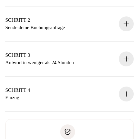
100% Online-Buchungsprozess.
Verifizierte Wohnungen und Vermieter.
Du erhältst alle notwendigen Informationen im Voraus.
SCHRITT 2
Sende deine Buchungsanfrage
Sende grundlegende Informationen zu deinem Profil und
deiner Zahlungsmethode.
Denk daran, dass wir dich erst belasten, wenn der
SCHRITT 3
Vermieter zustimmt.
Antwort in weniger als 24 Stunden
Der Vermieter hat bis zu 24 Stunden Zeit zu bestätigen.
Sobald die Buchung akzeptiert ist, belasten wir dich und
stellen den Kontakt her.
SCHRITT 4
Wenn der Vermieter ablehnen muss, entstehen keine
Einzug
Kosten und wir schlagen Alternativen vor.
Kläre mit dem Vermieter die Ankunftsdetails,
Benötigte Dokumente bei „
Spotahome plus
“-Objekten.
Schlüsselübergabe usw.
Personalausweis oder Reisepass
Spotahome überweist die erste Zahlung nur, wenn du keine
Zahlungsfähigkeitsnachweis
Probleme meldest.
Bankeinzug