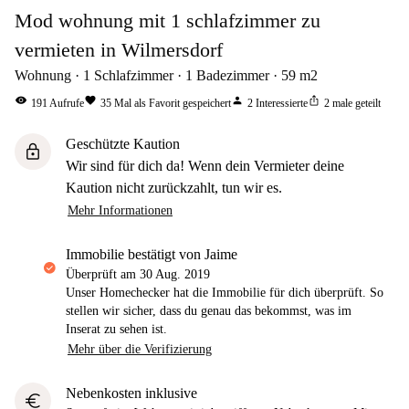
Mod wohnung mit 1 schlafzimmer zu
vermieten in Wilmersdorf
Wohnung
1
Schlafzimmer
1
Badezimmer
59
m2
visibility
favorite
person
ios_share
191
Aufrufe
35
Mal als Favorit gespeichert
2
Interessierte
2
male geteilt
Geschützte Kaution
lock
Wir sind für dich da! Wenn dein Vermieter deine
Kaution nicht zurückzahlt, tun wir es.
Mehr Informationen
Immobilie bestätigt von Jaime
Überprüft am
30 Aug. 2019
Unser Homechecker hat die Immobilie für dich überprüft. So
stellen wir sicher, dass du genau das bekommst, was im
Inserat zu sehen ist.
Mehr über die Verifizierung
Nebenkosten inklusive
euro