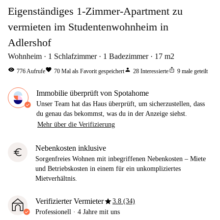
Eigenständiges 1-Zimmer-Apartment zu
vermieten im Studentenwohnheim in
Adlershof
Wohnheim
1
Schlafzimmer
1
Badezimmer
17
m2
visibility
favorite
person
ios_share
776
Aufrufe
70
Mal als Favorit gespeichert
28
Interessierte
9
male geteilt
Immobilie überprüft von Spotahome
Unser Team hat das Haus überprüft, um sicherzustellen, dass
du genau das bekommst, was du in der Anzeige siehst.
Mehr über die Verifizierung
Nebenkosten inklusive
euro
Sorgenfreies Wohnen mit inbegriffenen Nebenkosten – Miete
und Betriebskosten in einem für ein unkompliziertes
Mietverhältnis.
star
Verifizierter Vermieter
3.8 (34)
Professionell
·
4 Jahre
mit uns