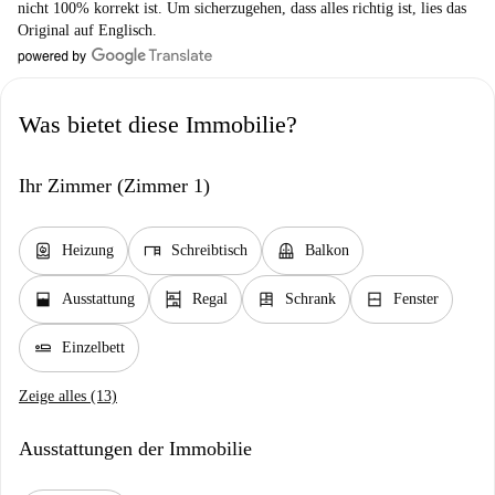
nicht 100% korrekt ist. Um sicherzugehen, dass alles richtig ist, lies das
Original auf Englisch.
Was bietet diese Immobilie?
Ihr Zimmer (Zimmer 1)
water_heater
desk
balcony
Heizung
Schreibtisch
Balkon
window_open
shelves
dresser
window_closed
Ausstattung
Regal
Schrank
Fenster
airline_seat_flat
Einzelbett
Zeige alles (13)
Ausstattungen der Immobilie