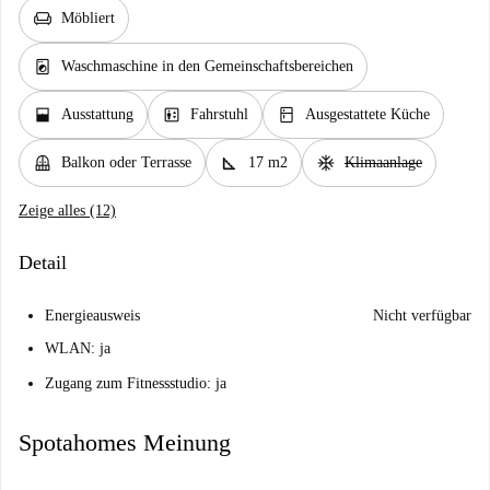
chair
Möbliert
local_laundry_service
Waschmaschine in den Gemeinschaftsbereichen
window_open
elevator
kitchen
Ausstattung
Fahrstuhl
Ausgestattete Küche
balcony
square_foot
ac_unit
Balkon oder Terrasse
17 m2
Klimaanlage
Zeige alles (12)
Detail
Energieausweis
Nicht verfügbar
WLAN: ja
Zugang zum Fitnessstudio: ja
Spotahomes Meinung