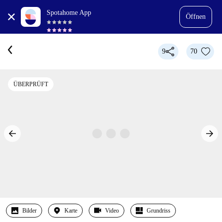
Spotahome App
Öffnen
9
70
ÜBERPRÜFT
Bilder
Karte
Video
Grundriss