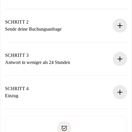
100% Online-Buchungsprozess.
Verifizierte Wohnungen und Vermieter.
Du erhältst alle notwendigen Informationen im Voraus.
SCHRITT 2
Sende deine Buchungsanfrage
Sende grundlegende Informationen zu deinem Profil und
deiner Zahlungsmethode.
Denk daran, dass wir dich erst belasten, wenn der
SCHRITT 3
Vermieter zustimmt.
Antwort in weniger als 24 Stunden
Der Vermieter hat bis zu 24 Stunden Zeit zu bestätigen.
Sobald die Buchung akzeptiert ist, belasten wir dich und
stellen den Kontakt her.
SCHRITT 4
Wenn der Vermieter ablehnen muss, entstehen keine
Einzug
Kosten und wir schlagen Alternativen vor.
Kläre mit dem Vermieter die Ankunftsdetails,
Benötigte Dokumente bei „
Spotahome plus
“-Objekten.
Schlüsselübergabe usw.
Personalausweis oder Reisepass
Spotahome überweist die erste Zahlung nur, wenn du keine
Zahlungsfähigkeitsnachweis
Probleme meldest.
Bankeinzug