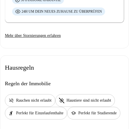
SPOTAHOME GARANTIE
24H UM DEIN NEUES ZUHAUSE ZU ÜBERPRÜFEN
Mehr über Stornierungen erfahren
Hausregeln
Regeln der Immobilie
smoke_free
pet_supplies
Rauchen nicht erlaubt
Haustiere sind nicht erlaubt
hail
school
Perfekt für Einzelaufenthalte
Perfekt für Studierende