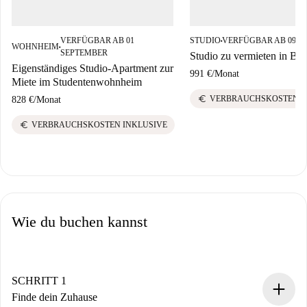
VERFÜGBAR AB 01
STUDIO
VERFÜGBAR AB 09 A
■
WOHNHEIM
■
SEPTEMBER
Studio zu vermieten in Berl
Eigenständiges Studio-Apartment zur
991 €
/
Monat
Miete im Studentenwohnheim
euro
VERBRAUCHSKOSTEN I
828 €
/
Monat
euro
VERBRAUCHSKOSTEN INKLUSIVE
Wie du buchen kannst
SCHRITT 1
Finde dein Zuhause