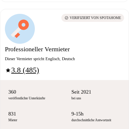
check_circle
VERIFIZIERT VON SPOTAHOME
Professioneller Vermieter
Dieser Vermieter spricht Englisch, Deutsch
3.8 (485)
star
360
Seit 2021
veröffentlichte Unterkünfte
bei uns
831
9-15h
Mieter
durchschnittliche Antwortzeit