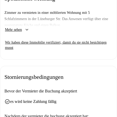
Zimmer zu vermieten in einer möblierten Wohnung mit 5
Schlafzimmern in der Lüneburger Str. Das Anwesen verfügt über eine
ausgestattete Küche und einen Balkon.
keyboard_arrow_down
Mehr sehen
Wir haben diese Immobilie verifiziert, damit du sie nicht besichtigen
musst
Stornierungsbedingungen
Bevor der Vermieter die Buchung akzeptiert
check_circle
es wird keine Zahlung fällig
Nachdem der vermieter die buchung akzeptiert hat: