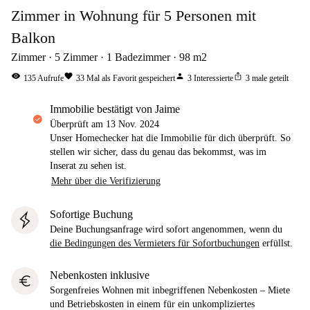
Zimmer in Wohnung für 5 Personen mit
Balkon
Zimmer
5
Zimmer
1
Badezimmer
98
m2
visibility
favorite
person
ios_share
135
Aufrufe
33
Mal als Favorit gespeichert
3
Interessierte
3
male geteilt
Immobilie bestätigt von Jaime
Überprüft am
13 Nov. 2024
Unser Homechecker hat die Immobilie für dich überprüft. So
stellen wir sicher, dass du genau das bekommst, was im
Inserat zu sehen ist.
Mehr über die Verifizierung
Sofortige Buchung
Deine Buchungsanfrage wird sofort angenommen, wenn du
die Bedingungen des Vermieters für Sofortbuchungen
erfüllst.
Nebenkosten inklusive
euro
Sorgenfreies Wohnen mit inbegriffenen Nebenkosten – Miete
und Betriebskosten in einem für ein unkompliziertes