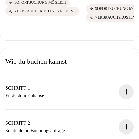
electric_bolt
SOFORTBUCHUNG MÖGLICH
electric_bolt
SOFORTBUCHUNG MÖG
euro
VERBRAUCHSKOSTEN INKLUSIVE
euro
VERBRAUCHSKOSTEN I
Wie du buchen kannst
SCHRITT 1
Finde dein Zuhause
100% Online-Buchungsprozess.
Verifizierte Wohnungen und Vermieter.
Du erhältst alle notwendigen Informationen im Voraus.
SCHRITT 2
Sende deine Buchungsanfrage