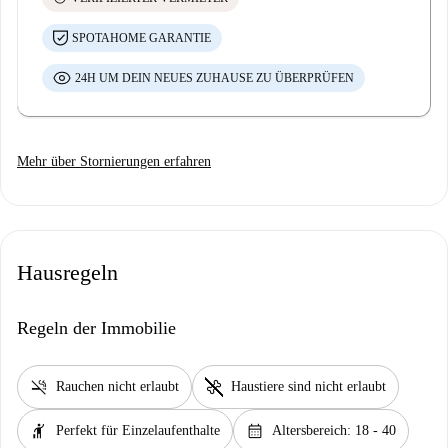
SPOTAHOME GARANTIE
24H UM DEIN NEUES ZUHAUSE ZU ÜBERPRÜFEN
Mehr über Stornierungen erfahren
Hausregeln
Regeln der Immobilie
smoke_free
pet_supplies
Rauchen nicht erlaubt
Haustiere sind nicht erlaubt
hail
calendar_month
Perfekt für Einzelaufenthalte
Altersbereich: 18 - 40