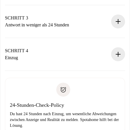
Sende grundlegende Informationen zu deinem Profil und
deiner Zahlungsmethode.
Denk daran, dass wir dich erst belasten, wenn der
SCHRITT 3
Vermieter zustimmt.
Antwort in weniger als 24 Stunden
Der Vermieter hat bis zu 24 Stunden Zeit zu bestätigen.
Sobald die Buchung akzeptiert ist, belasten wir dich und
stellen den Kontakt her.
SCHRITT 4
Wenn der Vermieter ablehnen muss, entstehen keine
Einzug
Kosten und wir schlagen Alternativen vor.
Kläre mit dem Vermieter die Ankunftsdetails,
Benötigte Dokumente bei „
Spotahome plus
“-Objekten.
Schlüsselübergabe usw.
Personalausweis oder Reisepass
Spotahome überweist die erste Zahlung nur, wenn du keine
Zahlungsfähigkeitsnachweis
Probleme meldest.
Bankeinzug
24-Stunden-Check-Policy
Du hast 24 Stunden nach Einzug, um wesentliche Abweichungen
zwischen Anzeige und Realität zu melden. Spotahome hilft bei der
Lösung.