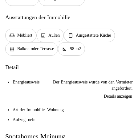
Ausstattungen der Immobilie
chair
image
kitchen
Möbliert
Außen
Ausgestattete Küche
balcony
square_foot
Balkon oder Terrasse
98 m2
Detail
Energieausweis
Der Energieausweis wurde von den Vermieter
angefordert.
Details anzeigen
Art der Immobilie: Wohnung
Aufzug: nein
Spotahomes Meinung