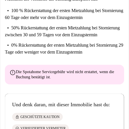
100 % Rückerstattung der ersten Mietzahlung
bei Stornierung
60 Tage oder mehr vor dem Einzugstermin
50% Rückerstattung der ersten Mietzahlung
bei Stornierung
zwischen 30 und 59 Tagen vor dem Einzugstermin
0% Rückerstattung der ersten Mietzahlung
bei Stornierung 29
Tage oder weniger vor dem Einzugstermin
error
Die Spotahome Servicegebühr wird
nicht erstattet
, wenn die
Buchung bestätigt ist.
Und denk daran, mit dieser Immobilie hast du:
lock
GESCHÜTZTE KAUTION
check_circle
VERIFIZIERTER VERMIETER