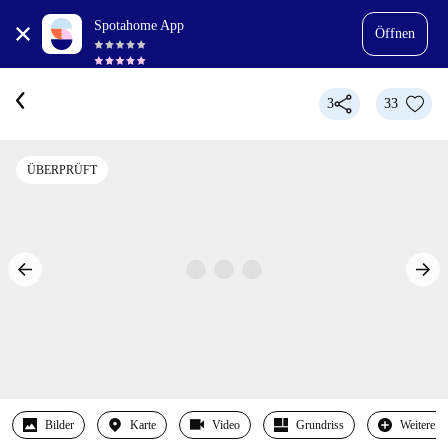
Spotahome App
Öffnen
3
33
ÜBERPRÜFT
Bilder
Karte
Video
Grundriss
Weitere 