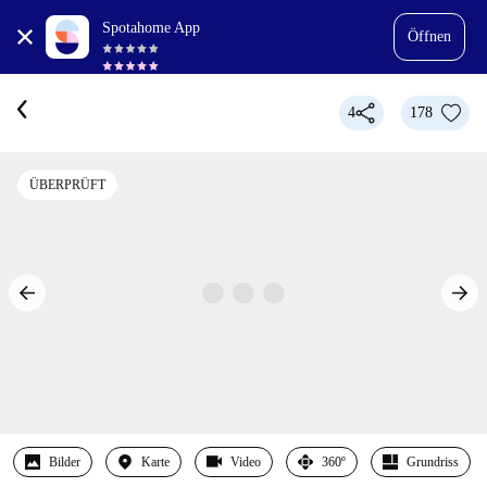
Spotahome App
Öffnen
4
178
ÜBERPRÜFT
Bilder
Karte
Video
360º
Grundriss