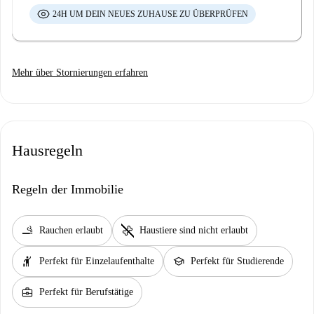
24H UM DEIN NEUES ZUHAUSE ZU ÜBERPRÜFEN
Mehr über Stornierungen erfahren
Hausregeln
Regeln der Immobilie
smoking_rooms
pet_supplies
Rauchen erlaubt
Haustiere sind nicht erlaubt
hail
school
Perfekt für Einzelaufenthalte
Perfekt für Studierende
business_center
Perfekt für Berufstätige