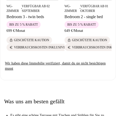
WG-
VERFÜGBAR AB 02
WG-
VERFÜGBAR AB 01
■
■
ZIMMER
SEPTEMBER
ZIMMER
OKTOBER
Bedroom 3 - twin beds
Bedroom 2 - single bed
BIS ZU 5 % RABATT
BIS ZU 5 % RABATT
699 €
/
Monat
649 €
/
Monat
lock
lock
GESCHÜTZTE KAUTION
GESCHÜTZTE KAUTION
euro
euro
VERBRAUCHSKOSTEN INKLUSIVE
VERBRAUCHSKOSTEN INKLU
Wir haben diese Immobilie verifiziert, damit du sie nicht besichtigen
musst
Was uns am besten gefällt
Es gibt eine schöne Terrasse mit Tischen und Stühlen für Sie zu