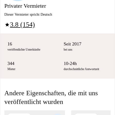
Privater Vermieter
Dieser Vermieter spricht Deutsch
3.8 (154)
star
16
Seit 2017
veröffentlichte Unterkünfte
bei uns
344
10-24h
Mieter
durchschnittliche Antwortzeit
Andere Eigenschaften, die mit uns
veröffentlicht wurden