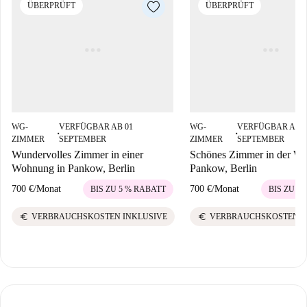
ÜBERPRÜFT
ÜBERPRÜFT
WG-
VERFÜGBAR AB 01
WG-
VERFÜGBAR AB 0
■
■
ZIMMER
SEPTEMBER
ZIMMER
SEPTEMBER
Wundervolles Zimmer in einer
Schönes Zimmer in der W
Wohnung in Pankow, Berlin
Pankow, Berlin
700 €
/
Monat
700 €
/
Monat
BIS ZU 5 % RABATT
BIS ZU 5
euro
euro
VERBRAUCHSKOSTEN INKLUSIVE
VERBRAUCHSKOSTEN I