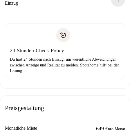
Wenn der Vermieter ablehnen muss, entstehen keine
Einzug
Kosten und wir schlagen Alternativen vor.
Kläre mit dem Vermieter die Ankunftsdetails,
Benötigte Dokumente bei „
Spotahome plus
“-Objekten.
Schlüsselübergabe usw.
Personalausweis oder Reisepass
Spotahome überweist die erste Zahlung nur, wenn du keine
Zahlungsfähigkeitsnachweis
Probleme meldest.
Bankeinzug
24-Stunden-Check-Policy
Du hast 24 Stunden nach Einzug, um wesentliche Abweichungen
zwischen Anzeige und Realität zu melden. Spotahome hilft bei der
Lösung.
Preisgestaltung
Monatliche Miete
649 €
pro Monat