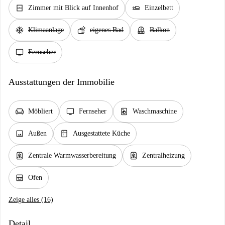
window_closed
airline_seat_flat
Zimmer mit Blick auf Innenhof
Einzelbett
ac_unit
soap
balcony
Klimaanlage
eigenes Bad
Balkon
tv
Fernseher
Ausstattungen der Immobilie
chair
tv
local_laundry_service
Möbliert
Fernseher
Waschmaschine
image
kitchen
Außen
Ausgestattete Küche
water_heater
water_heater
Zentrale Warmwasserbereitung
Zentralheizung
oven_gen
Ofen
Zeige alles (16)
Detail