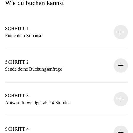
Wie du buchen kannst
SCHRITT 1
Finde dein Zuhause
100% Online-Buchungsprozess.
Verifizierte Wohnungen und Vermieter.
Du erhältst alle notwendigen Informationen im Voraus.
SCHRITT 2
Sende deine Buchungsanfrage
Sende grundlegende Informationen zu deinem Profil und
deiner Zahlungsmethode.
Denk daran, dass wir dich erst belasten, wenn der
SCHRITT 3
Vermieter zustimmt.
Antwort in weniger als 24 Stunden
Der Vermieter hat bis zu 24 Stunden Zeit zu bestätigen.
Sobald die Buchung akzeptiert ist, belasten wir dich und
stellen den Kontakt her.
SCHRITT 4