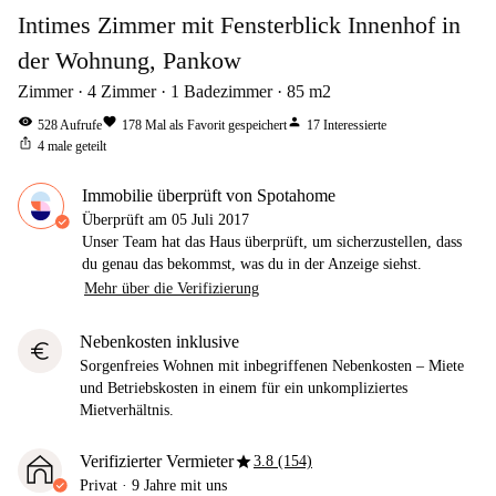
Intimes Zimmer mit Fensterblick Innenhof in
der Wohnung, Pankow
Zimmer
4
Zimmer
1
Badezimmer
85
m2
visibility
favorite
person
528
Aufrufe
178
Mal als Favorit gespeichert
17
Interessierte
ios_share
4
male geteilt
Immobilie überprüft von Spotahome
Überprüft am
05 Juli 2017
Unser Team hat das Haus überprüft, um sicherzustellen, dass
du genau das bekommst, was du in der Anzeige siehst.
Mehr über die Verifizierung
Nebenkosten inklusive
euro
Sorgenfreies Wohnen mit inbegriffenen Nebenkosten – Miete
und Betriebskosten in einem für ein unkompliziertes
Mietverhältnis.
star
Verifizierter Vermieter
3.8 (154)
Privat
·
9 Jahre
mit uns