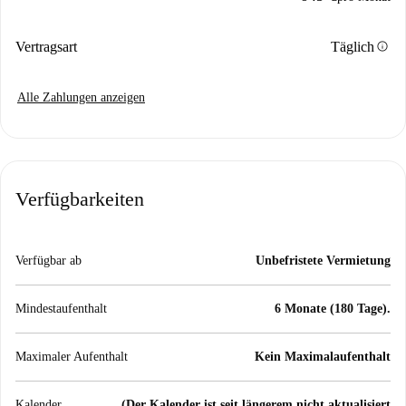
info
Vertragsart
Täglich
Alle Zahlungen anzeigen
Verfügbarkeiten
Verfügbar ab
Unbefristete Vermietung
Mindestaufenthalt
6 Monate (180 Tage).
Maximaler Aufenthalt
Kein Maximalaufenthalt
Kalender
(Der Kalender ist seit längerem nicht aktualisiert