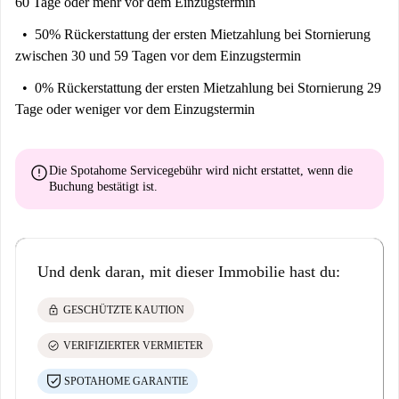
60 Tage oder mehr vor dem Einzugstermin
50% Rückerstattung der ersten Mietzahlung
bei Stornierung
zwischen 30 und 59 Tagen vor dem Einzugstermin
0% Rückerstattung der ersten Mietzahlung
bei Stornierung 29
Tage oder weniger vor dem Einzugstermin
error
Die Spotahome Servicegebühr wird
nicht erstattet
, wenn die
Buchung bestätigt ist.
Und denk daran, mit dieser Immobilie hast du:
lock
GESCHÜTZTE KAUTION
check_circle
VERIFIZIERTER VERMIETER
SPOTAHOME GARANTIE