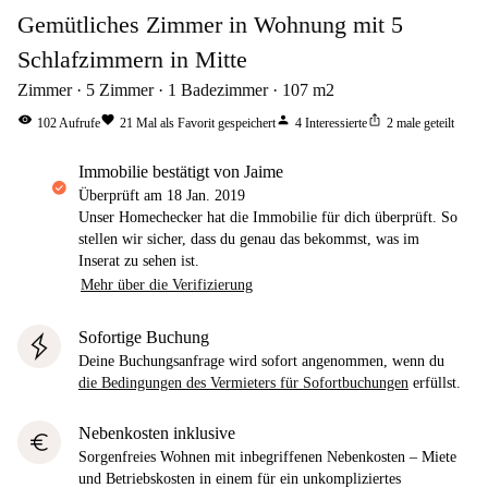
Gemütliches Zimmer in Wohnung mit 5
Schlafzimmern in Mitte
Zimmer
5
Zimmer
1
Badezimmer
107
m2
visibility
favorite
person
ios_share
102
Aufrufe
21
Mal als Favorit gespeichert
4
Interessierte
2
male geteilt
Immobilie bestätigt von Jaime
Überprüft am
18 Jan. 2019
Unser Homechecker hat die Immobilie für dich überprüft. So
stellen wir sicher, dass du genau das bekommst, was im
Inserat zu sehen ist.
Mehr über die Verifizierung
Sofortige Buchung
Deine Buchungsanfrage wird sofort angenommen, wenn du
die Bedingungen des Vermieters für Sofortbuchungen
erfüllst.
Nebenkosten inklusive
euro
Sorgenfreies Wohnen mit inbegriffenen Nebenkosten – Miete
und Betriebskosten in einem für ein unkompliziertes