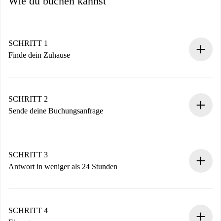
Wie du buchen kannst
SCHRITT 1
Finde dein Zuhause
100% Online-Buchungsprozess.
Verifizierte Wohnungen und Vermieter.
Du erhältst alle notwendigen Informationen im Voraus.
SCHRITT 2
Sende deine Buchungsanfrage
Sende grundlegende Informationen zu deinem Profil und
deiner Zahlungsmethode.
Denk daran, dass wir dich erst belasten, wenn der
SCHRITT 3
Vermieter zustimmt.
Antwort in weniger als 24 Stunden
Der Vermieter hat bis zu 24 Stunden Zeit zu bestätigen.
Sobald die Buchung akzeptiert ist, belasten wir dich und
stellen den Kontakt her.
SCHRITT 4