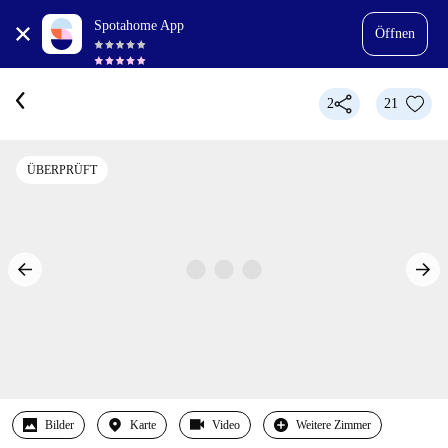
Spotahome App
Öffnen
2
21
ÜBERPRÜFT
Bilder
Karte
Video
Weitere Zimmer