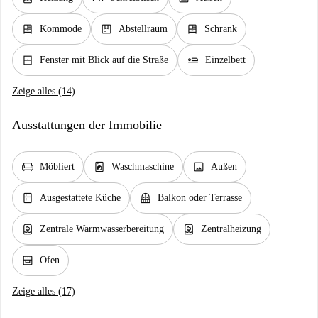
dresser
package
dresser
Kommode
Abstellraum
Schrank
window_closed
airline_seat_flat
Fenster mit Blick auf die Straße
Einzelbett
Zeige alles (14)
Ausstattungen der Immobilie
chair
local_laundry_service
image
Möbliert
Waschmaschine
Außen
kitchen
balcony
Ausgestattete Küche
Balkon oder Terrasse
water_heater
water_heater
Zentrale Warmwasserbereitung
Zentralheizung
oven_gen
Ofen
Zeige alles (17)