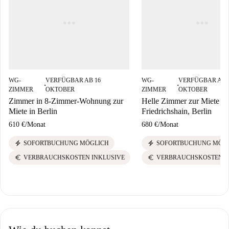
WG-
VERFÜGBAR AB 16
WG-
VERFÜGBAR AB 
■
■
ZIMMER
OKTOBER
ZIMMER
OKTOBER
Zimmer in 8-Zimmer-Wohnung zur
Helle Zimmer zur Miete in
Miete in Berlin
Friedrichshain, Berlin
610 €
/
Monat
680 €
/
Monat
electric_bolt
electric_bolt
SOFORTBUCHUNG MÖGLICH
SOFORTBUCHUNG MÖG
euro
euro
VERBRAUCHSKOSTEN INKLUSIVE
VERBRAUCHSKOSTEN I