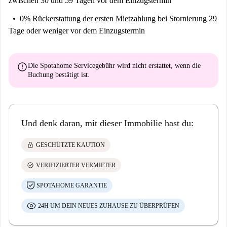
zwischen 30 und 59 Tagen vor dem Einzugstermin
Platz zum Entspannen.
0% Rückerstattung der ersten Mietzahlung
bei Stornierung 29
Tage oder weniger vor dem Einzugstermin
error
Die Spotahome Servicegebühr wird
nicht erstattet
, wenn die
Buchung bestätigt ist.
Und denk daran, mit dieser Immobilie hast du:
lock
GESCHÜTZTE KAUTION
check_circle
VERIFIZIERTER VERMIETER
SPOTAHOME GARANTIE
24H UM DEIN NEUES ZUHAUSE ZU ÜBERPRÜFEN