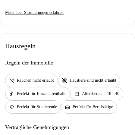
Mehr über Stornierungen erfahren
Hausregeln
Regeln der Immobilie
smoke_free
pet_supplies
Rauchen nicht erlaubt
Haustiere sind nicht erlaubt
hail
calendar_month
Perfekt für Einzelaufenthalte
Altersbereich: 18 - 40
school
business_center
Perfekt für Studierende
Perfekt für Berufstätige
Vertragliche Genehmigungen