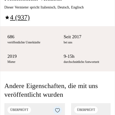
Dieser Vermieter spricht Italienisch, Deutsch, Englisch
4 (937)
star
686
Seit 2017
veröffentlichte Unterkünfte
bei uns
2019
9-15h
Mieter
durchschnittliche Antwortzeit
Andere Eigenschaften, die mit uns
veröffentlicht wurden
ÜBERPRÜFT
ÜBERPRÜFT