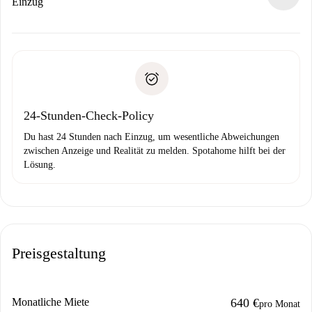
Wenn der Vermieter ablehnen muss, entstehen keine
Einzug
Kosten und wir schlagen Alternativen vor.
Kläre mit dem Vermieter die Ankunftsdetails,
Benötigte Dokumente bei „
Spotahome plus
“-Objekten.
Schlüsselübergabe usw.
Personalausweis oder Reisepass
Spotahome überweist die erste Zahlung nur, wenn du keine
Zahlungsfähigkeitsnachweis
Probleme meldest.
Bankeinzug
24-Stunden-Check-Policy
Du hast 24 Stunden nach Einzug, um wesentliche Abweichungen
zwischen Anzeige und Realität zu melden. Spotahome hilft bei der
Lösung.
Preisgestaltung
Monatliche Miete
640 €
pro Monat