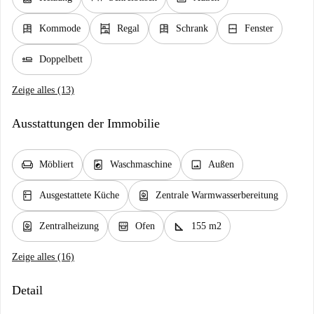
dresser
shelves
dresser
window_closed
Kommode
Regal
Schrank
Fenster
airline_seat_flat
Doppelbett
Zeige alles (13)
Ausstattungen der Immobilie
chair
local_laundry_service
image
Möbliert
Waschmaschine
Außen
kitchen
water_heater
Ausgestattete Küche
Zentrale Warmwasserbereitung
water_heater
oven_gen
square_foot
Zentralheizung
Ofen
155 m2
Zeige alles (16)
Detail