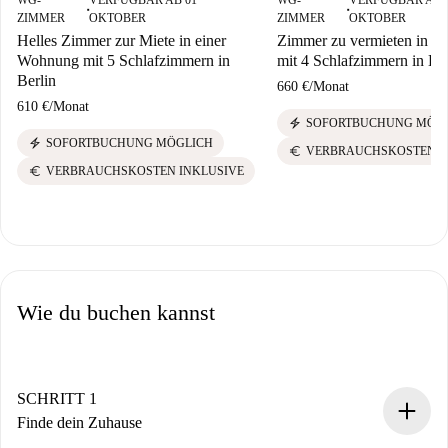
WG-
VERFÜGBAR AB 01
WG-
VERFÜGBAR AB 
■
■
ZIMMER
OKTOBER
ZIMMER
OKTOBER
Helles Zimmer zur Miete in einer
Zimmer zu vermieten in 
Wohnung mit 5 Schlafzimmern in
mit 4 Schlafzimmern in Ber
Berlin
660 €
/
Monat
610 €
/
Monat
electric_bolt
SOFORTBUCHUNG MÖG
electric_bolt
SOFORTBUCHUNG MÖGLICH
euro
VERBRAUCHSKOSTEN I
euro
VERBRAUCHSKOSTEN INKLUSIVE
Wie du buchen kannst
SCHRITT 1
Finde dein Zuhause