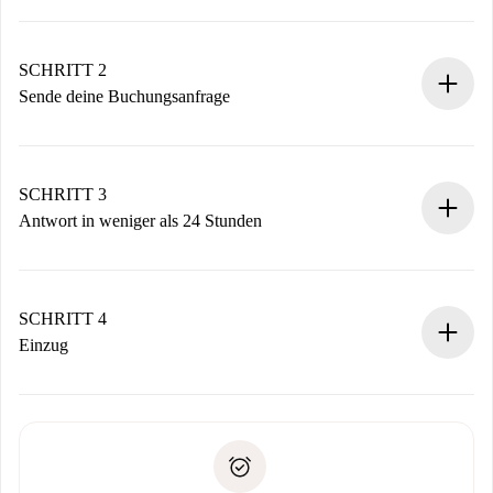
100% Online-Buchungsprozess.
Verifizierte Wohnungen und Vermieter.
Du erhältst alle notwendigen Informationen im Voraus.
SCHRITT 2
Sende deine Buchungsanfrage
Sende grundlegende Informationen zu deinem Profil und
deiner Zahlungsmethode.
Denk daran, dass wir dich erst belasten, wenn der
SCHRITT 3
Vermieter zustimmt.
Antwort in weniger als 24 Stunden
Der Vermieter hat bis zu 24 Stunden Zeit zu bestätigen.
Sobald die Buchung akzeptiert ist, belasten wir dich und
stellen den Kontakt her.
SCHRITT 4
Wenn der Vermieter ablehnen muss, entstehen keine
Einzug
Kosten und wir schlagen Alternativen vor.
Kläre mit dem Vermieter die Ankunftsdetails,
Benötigte Dokumente bei „
Spotahome plus
“-Objekten.
Schlüsselübergabe usw.
Personalausweis oder Reisepass
Spotahome überweist die erste Zahlung nur, wenn du keine
Zahlungsfähigkeitsnachweis
Probleme meldest.
Bankeinzug