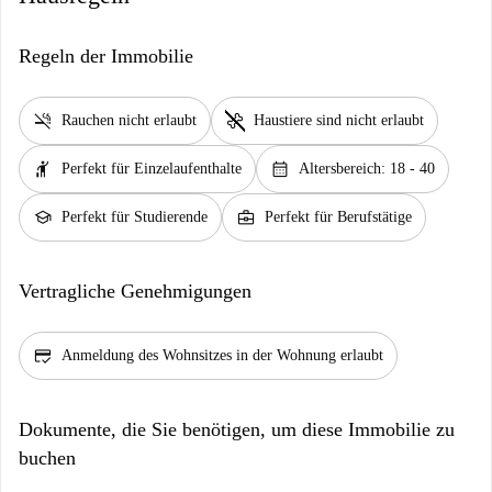
Regeln der Immobilie
smoke_free
pet_supplies
Rauchen nicht erlaubt
Haustiere sind nicht erlaubt
hail
calendar_month
Perfekt für Einzelaufenthalte
Altersbereich: 18 - 40
school
business_center
Perfekt für Studierende
Perfekt für Berufstätige
Vertragliche Genehmigungen
credit_score
Anmeldung des Wohnsitzes in der Wohnung erlaubt
Dokumente, die Sie benötigen, um diese Immobilie zu
buchen