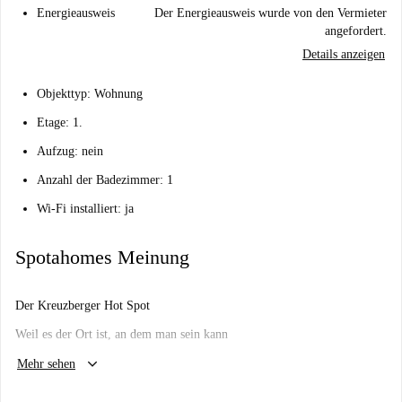
Energieausweis
Der Energieausweis wurde von den Vermieter
angefordert.
Details anzeigen
Objekttyp: Wohnung
Etage: 1.
Aufzug: nein
Anzahl der Badezimmer: 1
Wi-Fi installiert: ja
Spotahomes Meinung
Der Kreuzberger Hot Spot
Weil es der Ort ist, an dem man sein kann
keyboard_arrow_down
Wird es mir hier gefallen?
Mehr sehen
Wir denken so