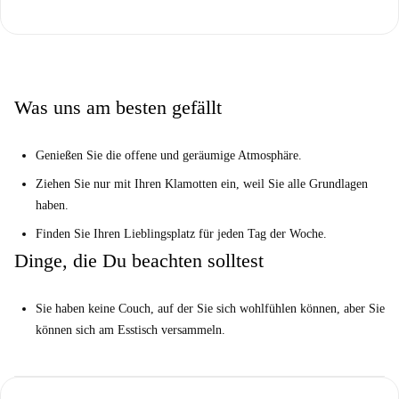
geräumigen Essbereich.
Dein Homechecker, Jaime, sagte:
“Ich habe dieses Hotel wirklich geliebt. Es gibt viele Dinge zu tun. ”
Was uns am besten gefällt
Gib es mir gerade ...
Dies ist eine 8-Zimmer-Wohnung im 1. Stock in der Lübbener Straße,
Berlin. In diesem großen, renovierten Gebäude können Sie sonnige und
Genießen Sie die offene und geräumige Atmosphäre.
möblierte Zimmer mieten.
Ziehen Sie nur mit Ihren Klamotten ein, weil Sie alle Grundlagen
Es ist ideal für Studenten und Berufstätige, die im lebendigen Kreuzberg
haben.
leben und eine Gemeinschaft haben möchten, zu der sie nach Hause
Finden Sie Ihren Lieblingsplatz für jeden Tag der Woche.
kommen können.
Dinge, die Du beachten solltest
Sie haben keine Couch, auf der Sie sich wohlfühlen können, aber Sie
können sich am Esstisch versammeln.