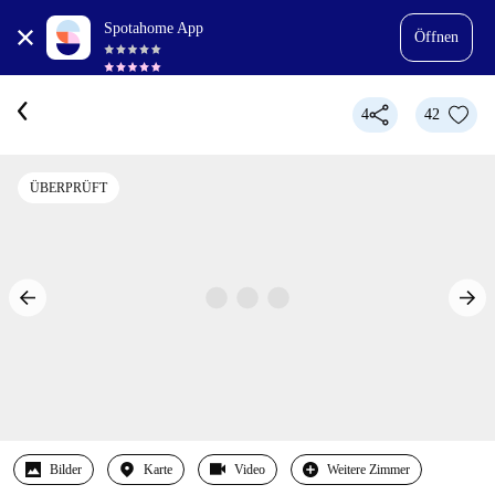
Spotahome App
Öffnen
4
42
ÜBERPRÜFT
Bilder
Karte
Video
Weitere Zimmer