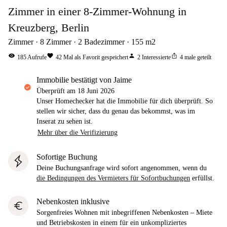
Zimmer in einer 8-Zimmer-Wohnung in
Kreuzberg, Berlin
Zimmer
8
Zimmer
2
Badezimmer
155
m2
visibility
favorite
person
ios_share
185
Aufrufe
42
Mal als Favorit gespeichert
2
Interessierte
4
male geteilt
Immobilie bestätigt von Jaime
Überprüft am
18 Juni 2026
Unser Homechecker hat die Immobilie für dich überprüft. So
stellen wir sicher, dass du genau das bekommst, was im
Inserat zu sehen ist.
Mehr über die Verifizierung
Sofortige Buchung
Deine Buchungsanfrage wird sofort angenommen, wenn du
die Bedingungen des Vermieters für Sofortbuchungen
erfüllst.
Nebenkosten inklusive
euro
Sorgenfreies Wohnen mit inbegriffenen Nebenkosten – Miete
und Betriebskosten in einem für ein unkompliziertes