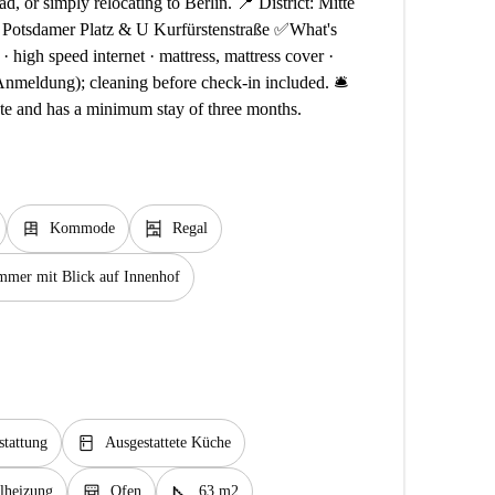
d, or simply relocating to Berlin. 📍 District: Mitte
S Potsdamer Platz & U Kurfürstenstraße ✅What's
r · high speed internet · mattress, mattress cover ·
Anmeldung); cleaning before check-in included. 🛎️
ate and has a minimum stay of three months.
dresser
shelves
Kommode
Regal
mmer mit Blick auf Innenhof
kitchen
stattung
Ausgestattete Küche
oven_gen
square_foot
lheizung
Ofen
63 m2