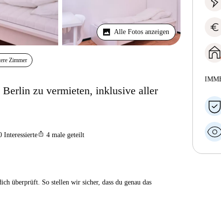
euro
Alle Fotos anzeigen
tere Zimmer
IMM
erlin zu vermieten, inklusive aller
ios_share
0
Interessierte
4
male geteilt
ch überprüft. So stellen wir sicher, dass du genau das