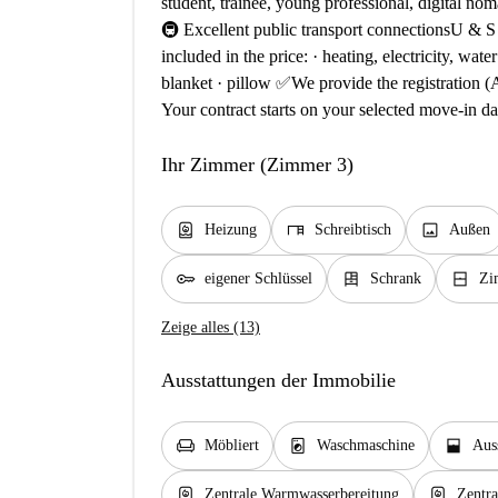
student, trainee, young professional, digital noma
🚇 Excellent public transport connectionsU & 
included in the price: · heating, electricity, wate
blanket · pillow ✅We provide the registration (
Your contract starts on your selected move-in d
Ihr Zimmer (Zimmer 3)
water_heater
desk
image
Heizung
Schreibtisch
Außen
key
dresser
window_closed
eigener Schlüssel
Schrank
Zi
Zeige alles (13)
Ausstattungen der Immobilie
chair
local_laundry_service
window_open
Möbliert
Waschmaschine
Aus
water_heater
water_heater
Zentrale Warmwasserbereitung
Zentra