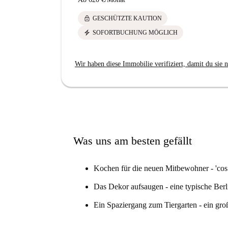
lock
GESCHÜTZTE KAUTION
electric_bolt
SOFORTBUCHUNG MÖGLICH
Wir haben diese Immobilie verifiziert, damit du sie n
Was uns am besten gefällt
Kochen für die neuen Mitbewohner - 'cos
Das Dekor aufsaugen - eine typische Ber
Ein Spaziergang zum Tiergarten - ein groß