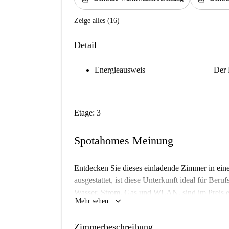
Zeige alles (16)
Detail
Energieausweis
Der 
Etage: 3
Spotahomes Meinung
Entdecken Sie dieses einladende Zimmer in ein
ausgestattet, ist diese Unterkunft ideal für Ber
Wasser, Strom, Gas und WLAN, sind im Preis e
keyboard_arrow_down
Mehr sehen
Übernachtungsgäste sind willkommen und bieten 
Spotahome hat diese Unterkunft persönlich gepr
Zimmerbeschreibung