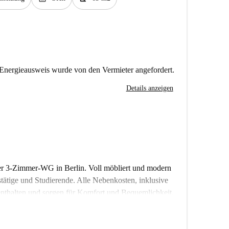
Energieausweis wurde von den Vermieter angefordert.
Details anzeigen
er 3-Zimmer-WG in Berlin. Voll möbliert und modern
ufstätige und Studierende. Alle Nebenkosten, inklusive
nthalten und sorgen für Komfort und Bequemlichkeit.
Ihnen so Flexibilität während Ihres Aufenthalts.
üft.