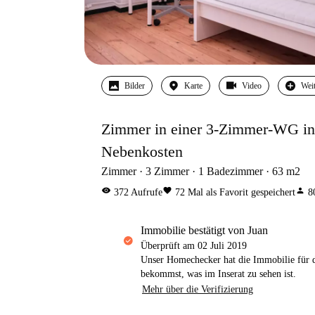
Bilder
Karte
Video
Wei
Zimmer in einer 3-Zimmer-WG in B
Nebenkosten
Zimmer
3
Zimmer
1
Badezimmer
63
m2
visibility
favorite
person
372
Aufrufe
72
Mal als Favorit gespeichert
8
Immobilie bestätigt von Juan
Überprüft am
02 Juli 2019
Unser Homechecker hat die Immobilie für di
bekommst, was im Inserat zu sehen ist.
Mehr über die Verifizierung