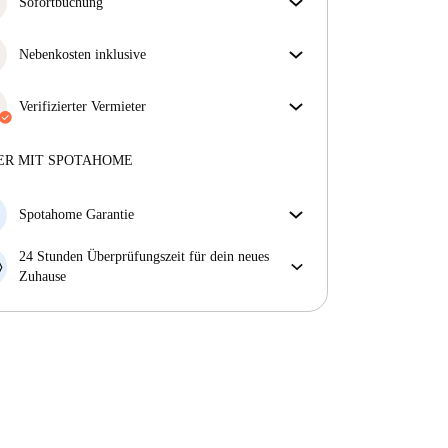
überprüft. So stellen wir sicher, dass du genau das
Sofortbuchung
bekommst, was im Inserat zu sehen ist.
Tolle Neuigkeiten! Deine Buchungsanfrage wird
Mehr über die Verifizierung
sofort akzeptiert, sofern du die
Nebenkosten inklusive
Sofortbuchungsbedingungen
erfüllst.
Sorgenfreies Wohnen mit inbegriffenen Nebenkosten
– Miete und Betriebskosten in einem für ein
Verifizierter Vermieter
unkompliziertes Mietverhältnis.
Professionell
·
8 Jahre
mit uns
Mehr über diesen Vermieter
ER MIT SPOTAHOME
Mehr über die Verifizierung
Spotahome Garantie
Falls der Vermieter deine Buchung kurzfristig
24 Stunden Überprüfungszeit für dein neues
storniert, werden wir dir entweder A) ein Hotel
Zuhause
bezahlen und dir helfen eine neue Wohnung zu
Bei Abweichungen vom Inserat, melde dich sofort
finden oder B) den gezahlten Betrag vollständig
innerhalb von 24 Stunden, damit wir das Problem
zurückerstatten.
lösen können.