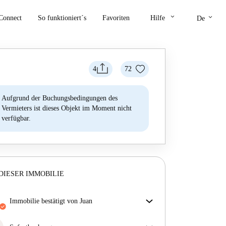
keyboard_arrow_down
keyboard_arrow_down
Connect
So funktioniert´s
Favoriten
Hilfe
De
4
72
Aufgrund der Buchungsbedingungen des
Vermieters ist dieses Objekt im Moment nicht
verfügbar.
DIESER IMMOBILIE
Immobilie bestätigt von Juan
Unser Homechecker hat die Immobilie für dich