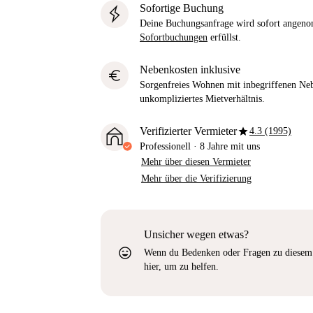
Sofortige Buchung
Deine Buchungsanfrage wird sofort ange
Sofortbuchungen
erfüllst.
Nebenkosten inklusive
euro
Sorgenfreies Wohnen mit inbegriffenen Neb
unkompliziertes Mietverhältnis.
star
Verifizierter Vermieter
4.3 (1995)
Professionell
·
8 Jahre
mit uns
Mehr über diesen Vermieter
Mehr über die Verifizierung
Unsicher wegen etwas?
sentiment_very_satisfied
Wenn du Bedenken oder Fragen zu diesem 
hier, um zu helfen.