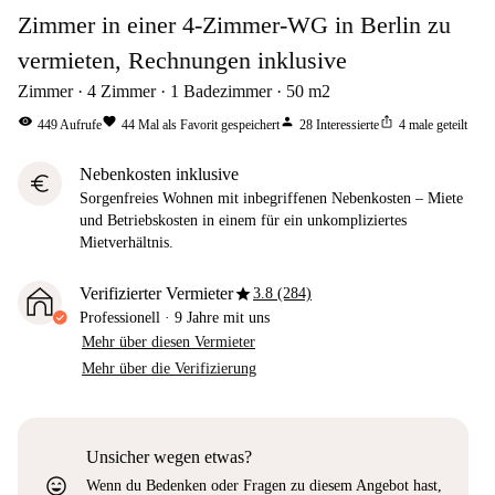
Zimmer in einer 4-Zimmer-WG in Berlin zu
vermieten, Rechnungen inklusive
Zimmer
4
Zimmer
1
Badezimmer
50
m2
visibility
favorite
person
ios_share
449
Aufrufe
44
Mal als Favorit gespeichert
28
Interessierte
4
male geteilt
Nebenkosten inklusive
euro
Sorgenfreies Wohnen mit inbegriffenen Nebenkosten – Miete
und Betriebskosten in einem für ein unkompliziertes
Mietverhältnis.
star
Verifizierter Vermieter
3.8 (284)
Professionell
·
9 Jahre
mit uns
Mehr über diesen Vermieter
Mehr über die Verifizierung
Unsicher wegen etwas?
sentiment_very_satisfied
Wenn du Bedenken oder Fragen zu diesem Angebot hast,