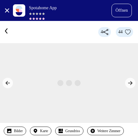
Spotahome App
Öffnen
4
44
Bilder
Karte
Grundriss
Weitere Zimmer