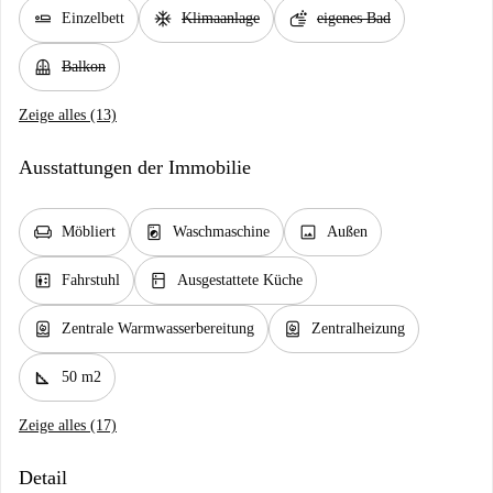
airline_seat_flat
ac_unit
soap
Einzelbett
Klimaanlage
eigenes Bad
balcony
Balkon
Zeige alles (13)
Ausstattungen der Immobilie
chair
local_laundry_service
image
Möbliert
Waschmaschine
Außen
elevator
kitchen
Fahrstuhl
Ausgestattete Küche
water_heater
water_heater
Zentrale Warmwasserbereitung
Zentralheizung
square_foot
50 m2
Zeige alles (17)
Detail