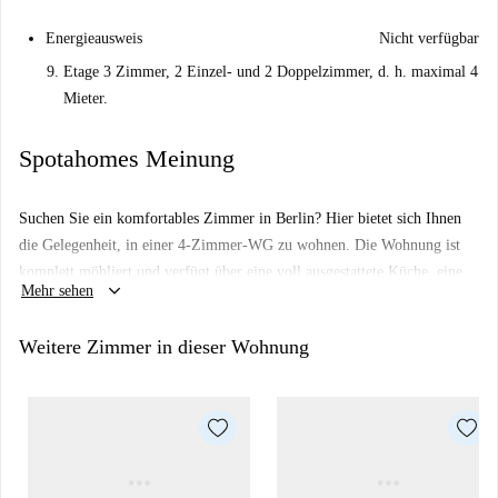
Energieausweis
Nicht verfügbar
Etage 3 Zimmer, 2 Einzel- und 2 Doppelzimmer, d. h. maximal 4
Mieter.
Spotahomes Meinung
Suchen Sie ein komfortables Zimmer in Berlin? Hier bietet sich Ihnen
die Gelegenheit, in einer 4-Zimmer-WG zu wohnen. Die Wohnung ist
komplett möbliert und verfügt über eine voll ausgestattete Küche, eine
keyboard_arrow_down
Mehr sehen
eigene Waschmaschine und eine Zentralheizung. Alle Nebenkosten,
inklusive Strom, Wasser, Gas und WLAN, sind im Preis inbegriffen.
Weitere Zimmer in dieser Wohnung
Bitte beachten Sie, dass die Wohnung nicht klimatisiert ist und Haustiere
nicht erlaubt sind. Rauchen ist in der Wohnung nicht gestattet.
Die Wohnung befindet sich in Berlin und liegt in der Nähe wichtiger
Sehenswürdigkeiten wie dem Netto Marken-Discountmarkt, dem
Restaurant & Weinhaus Brücken und dem Audioweg Frauengefängnis
Barnimstraße 10. So genießen Sie Berlins pulsierendes Leben und die