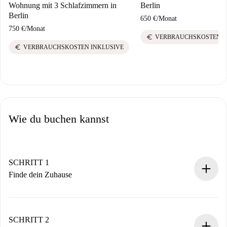
Wohnung mit 3 Schlafzimmern in
Berlin
Berlin
650 €
/
Monat
750 €
/
Monat
euro
VERBRAUCHSKOSTEN I
euro
VERBRAUCHSKOSTEN INKLUSIVE
Wie du buchen kannst
SCHRITT 1
Finde dein Zuhause
100% Online-Buchungsprozess.
Verifizierte Wohnungen und Vermieter.
Du erhältst alle notwendigen Informationen im Voraus.
SCHRITT 2