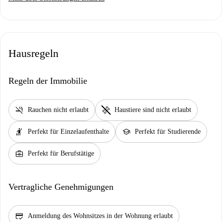
Hausregeln
Regeln der Immobilie
smoke_free
pet_supplies
Rauchen nicht erlaubt
Haustiere sind nicht erlaubt
hail
school
Perfekt für Einzelaufenthalte
Perfekt für Studierende
business_center
Perfekt für Berufstätige
Vertragliche Genehmigungen
credit_score
Anmeldung des Wohnsitzes in der Wohnung erlaubt