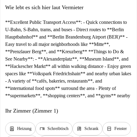
Wie lebt es sich hier laut Vermieter
**Excellent Public Transport Access**: - Quick connections to
U-Bahn, S-Bahn, trams, and buses - Direct routes to **Berlin
Hauptbahnhof** and **Berlin Brandenburg Airport (BER)** -
Easy travel to all major neighborhoods like **Mitte**,
**Prenzlauer Berg**, and **Kreuzberg** **Things to Do &
See Nearby**: - **Alexanderplatz**, **Museum Island**, and
**Hackescher Markt** all within walking distance - Enjoy green
spaces like **Volkspark Friedrichshain** and nearby urban lakes
- A variety of **cafés, bakeries, restaurants**, and
**international food spots** surround the area - Plenty of
**supermarkets**, **shopping centers**, and **gyms** nearby
Ihr Zimmer (Zimmer 1)
water_heater
desk
dresser
window_closed
Heizung
Schreibtisch
Schrank
Fenster