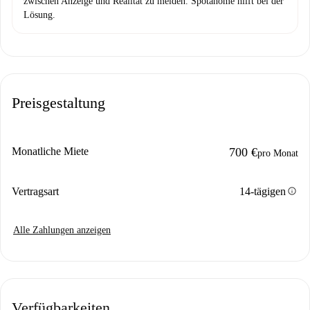
zwischen Anzeige und Realität zu melden. Spotahome hilft bei der
Lösung.
Preisgestaltung
Monatliche Miete
700 €
pro Monat
info
Vertragsart
14-tägigen
Alle Zahlungen anzeigen
Verfügbarkeiten