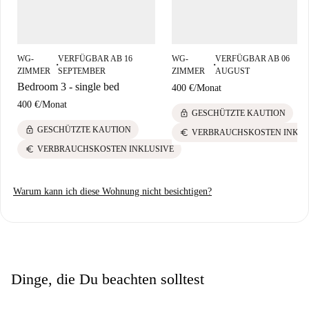
vielen Annehmlichkeiten in unmittelbarer Nähe.
WG-
VERFÜGBAR AB 16
WG-
VERFÜGBAR AB 06
■
■
ZIMMER
SEPTEMBER
ZIMMER
AUGUST
Bedroom 3 - single bed
400 €
/
Monat
400 €
/
Monat
lock
GESCHÜTZTE KAUTION
lock
GESCHÜTZTE KAUTION
euro
VERBRAUCHSKOSTEN INKLU
euro
VERBRAUCHSKOSTEN INKLUSIVE
Warum kann ich diese Wohnung nicht besichtigen?
Dinge, die Du beachten solltest