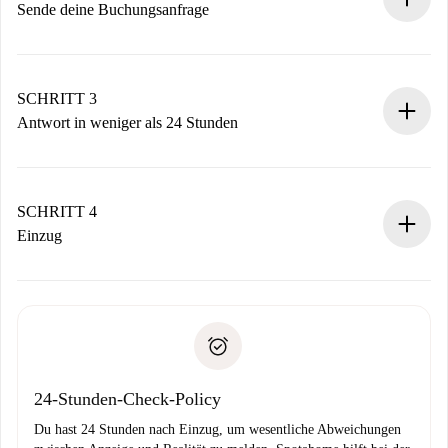
Sende deine Buchungsanfrage
Sende grundlegende Informationen zu deinem Profil und
deiner Zahlungsmethode.
Denk daran, dass wir dich erst belasten, wenn der
SCHRITT 3
Vermieter zustimmt.
Antwort in weniger als 24 Stunden
Der Vermieter hat bis zu 24 Stunden Zeit zu bestätigen.
Sobald die Buchung akzeptiert ist, belasten wir dich und
stellen den Kontakt her.
SCHRITT 4
Wenn der Vermieter ablehnen muss, entstehen keine
Einzug
Kosten und wir schlagen Alternativen vor.
Kläre mit dem Vermieter die Ankunftsdetails,
Benötigte Dokumente bei „
Spotahome plus
“-Objekten.
Schlüsselübergabe usw.
Personalausweis oder Reisepass
Spotahome überweist die erste Zahlung nur, wenn du keine
Zahlungsfähigkeitsnachweis
Probleme meldest.
Bankeinzug
24-Stunden-Check-Policy
Du hast 24 Stunden nach Einzug, um wesentliche Abweichungen