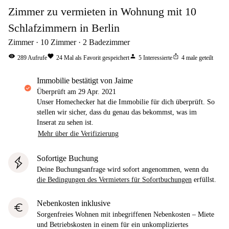
Zimmer zu vermieten in Wohnung mit 10
Schlafzimmern in Berlin
Zimmer
10
Zimmer
2
Badezimmer
visibility
favorite
person
ios_share
289
Aufrufe
24
Mal als Favorit gespeichert
5
Interessierte
4
male geteilt
Immobilie bestätigt von Jaime
Überprüft am
29 Apr. 2021
Unser Homechecker hat die Immobilie für dich überprüft. So
stellen wir sicher, dass du genau das bekommst, was im
Inserat zu sehen ist.
Mehr über die Verifizierung
Sofortige Buchung
Deine Buchungsanfrage wird sofort angenommen, wenn du
die Bedingungen des Vermieters für Sofortbuchungen
erfüllst.
Nebenkosten inklusive
euro
Sorgenfreies Wohnen mit inbegriffenen Nebenkosten – Miete
und Betriebskosten in einem für ein unkompliziertes