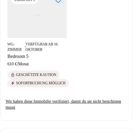
WG-
VERFÜGBAR AB 16
■
ZIMMER
OKTOBER
Bedroom 5
610 €
/
Monat
lock
GESCHÜTZTE KAUTION
electric_bolt
SOFORTBUCHUNG MÖGLICH
Wir haben diese Immobilie verifiziert, damit du sie nicht besichtigen
musst