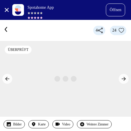
Spotahome App
Öffnen
4
24
ÜBERPRÜFT
Bilder
Karte
Video
Weitere Zimmer