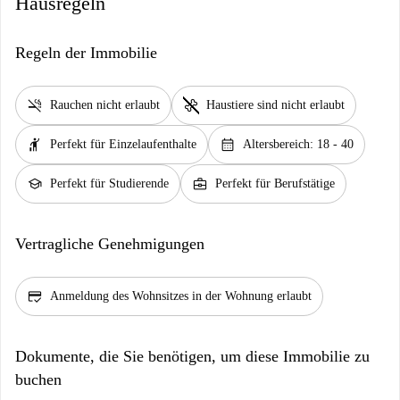
Hausregeln
Regeln der Immobilie
smoke_free
pet_supplies
Rauchen nicht erlaubt
Haustiere sind nicht erlaubt
hail
calendar_month
Perfekt für Einzelaufenthalte
Altersbereich: 18 - 40
school
business_center
Perfekt für Studierende
Perfekt für Berufstätige
Vertragliche Genehmigungen
credit_score
Anmeldung des Wohnsitzes in der Wohnung erlaubt
Dokumente, die Sie benötigen, um diese Immobilie zu
buchen