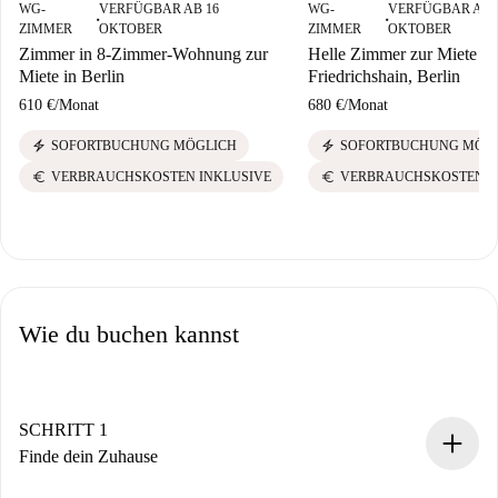
WG-
VERFÜGBAR AB 16
WG-
VERFÜGBAR AB 
■
■
ZIMMER
OKTOBER
ZIMMER
OKTOBER
Zimmer in 8-Zimmer-Wohnung zur
Helle Zimmer zur Miete in
Miete in Berlin
Friedrichshain, Berlin
610 €
/
Monat
680 €
/
Monat
electric_bolt
electric_bolt
SOFORTBUCHUNG MÖGLICH
SOFORTBUCHUNG MÖG
euro
euro
VERBRAUCHSKOSTEN INKLUSIVE
VERBRAUCHSKOSTEN I
Wie du buchen kannst
SCHRITT 1
Finde dein Zuhause