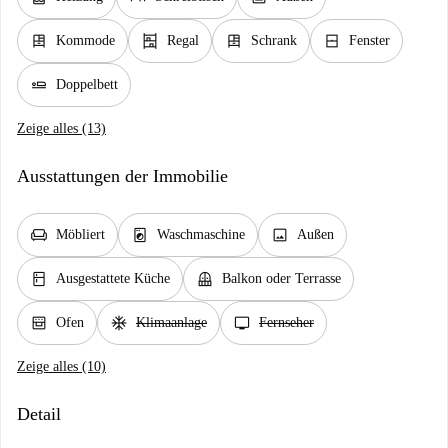
dresser
shelves
dresser
window_closed
Kommode
Regal
Schrank
Fenster
airline_seat_flat
Doppelbett
Zeige alles (13)
Ausstattungen der Immobilie
chair
local_laundry_service
image
Möbliert
Waschmaschine
Außen
kitchen
balcony
Ausgestattete Küche
Balkon oder Terrasse
oven_gen
ac_unit
tv
Ofen
Klimaanlage
Fernseher
Zeige alles (10)
Detail