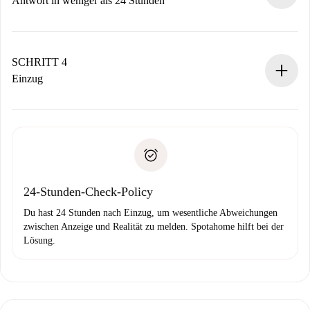
Antwort in weniger als 24 Stunden
Der Vermieter hat bis zu 24 Stunden Zeit zu bestätigen.
Sobald die Buchung akzeptiert ist, belasten wir dich und
stellen den Kontakt her.
SCHRITT 4
Wenn der Vermieter ablehnen muss, entstehen keine
Einzug
Kosten und wir schlagen Alternativen vor.
Kläre mit dem Vermieter die Ankunftsdetails,
Benötigte Dokumente bei „
Spotahome plus
“-Objekten.
Schlüsselübergabe usw.
Personalausweis oder Reisepass
Spotahome überweist die erste Zahlung nur, wenn du keine
Zahlungsfähigkeitsnachweis
Probleme meldest.
Bankeinzug
24-Stunden-Check-Policy
Du hast 24 Stunden nach Einzug, um wesentliche Abweichungen
zwischen Anzeige und Realität zu melden. Spotahome hilft bei der
Lösung.