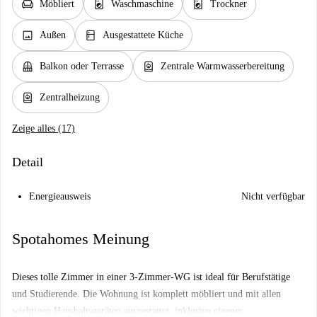
chair
local_laundry_service
local_laundry_service
Möbliert
Waschmaschine
Trockner
image
kitchen
Außen
Ausgestattete Küche
balcony
water_heater
Balkon oder Terrasse
Zentrale Warmwasserbereitung
water_heater
Zentralheizung
Zeige alles (17)
Detail
Energieausweis
Nicht verfügbar
Spotahomes Meinung
Dieses tolle Zimmer in einer 3-Zimmer-WG ist ideal für Berufstätige
und Studierende. Die Wohnung ist komplett möbliert und mit allen
wichtigen Haushaltsgeräten ausgestattet, inklusive eigener