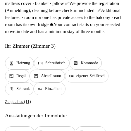
mattress cover · blanket · pillow ✅We provide the registration
(Anmeldung); cleaning before check-in included. ✅Additional
features: · room nbr one has private access to the balcony · each
room has its own fridge 🛎️Your contract starts on your selected
move-in date and has a minimum stay of three months.
Ihr Zimmer (Zimmer 3)
water_heater
desk
dresser
Heizung
Schreibtisch
Kommode
shelves
package
key
Regal
Abstellraum
eigener Schlüssel
dresser
airline_seat_flat
Schrank
Einzelbett
Zeige alles (11)
Ausstattungen der Immobilie