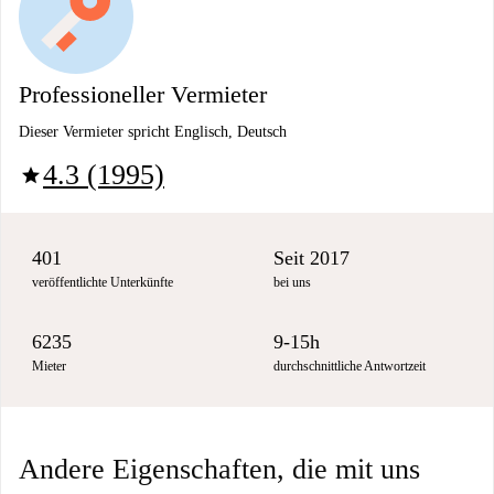
Professioneller Vermieter
Dieser Vermieter spricht Englisch, Deutsch
4.3 (1995)
star
401
Seit 2017
veröffentlichte Unterkünfte
bei uns
6235
9-15h
Mieter
durchschnittliche Antwortzeit
Andere Eigenschaften, die mit uns