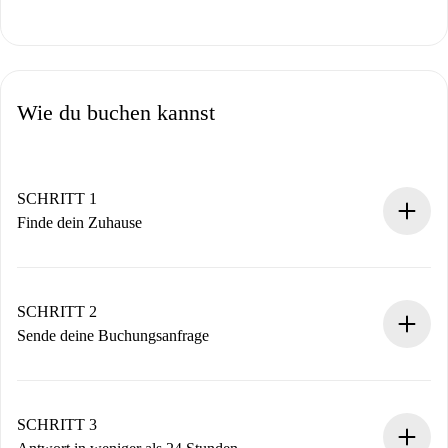
Wie du buchen kannst
SCHRITT 1
Finde dein Zuhause
100% Online-Buchungsprozess.
Verifizierte Wohnungen und Vermieter.
Du erhältst alle notwendigen Informationen im Voraus.
SCHRITT 2
Sende deine Buchungsanfrage
Sende grundlegende Informationen zu deinem Profil und
deiner Zahlungsmethode.
Denk daran, dass wir dich erst belasten, wenn der
SCHRITT 3
Vermieter zustimmt.