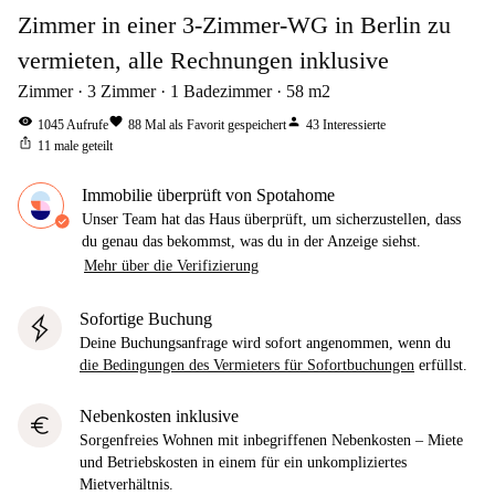
Zimmer in einer 3-Zimmer-WG in Berlin zu
vermieten, alle Rechnungen inklusive
Zimmer
3
Zimmer
1
Badezimmer
58
m2
visibility
favorite
person
1045
Aufrufe
88
Mal als Favorit gespeichert
43
Interessierte
ios_share
11
male geteilt
Immobilie überprüft von Spotahome
Unser Team hat das Haus überprüft, um sicherzustellen, dass
du genau das bekommst, was du in der Anzeige siehst.
Mehr über die Verifizierung
Sofortige Buchung
Deine Buchungsanfrage wird sofort angenommen, wenn du
die Bedingungen des Vermieters für Sofortbuchungen
erfüllst.
Nebenkosten inklusive
euro
Sorgenfreies Wohnen mit inbegriffenen Nebenkosten – Miete
und Betriebskosten in einem für ein unkompliziertes
Mietverhältnis.