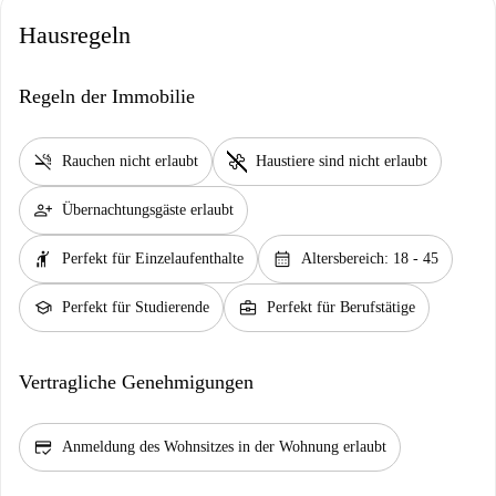
Hausregeln
Regeln der Immobilie
smoke_free
pet_supplies
Rauchen nicht erlaubt
Haustiere sind nicht erlaubt
person_add
Übernachtungsgäste erlaubt
hail
calendar_month
Perfekt für Einzelaufenthalte
Altersbereich: 18 - 45
school
business_center
Perfekt für Studierende
Perfekt für Berufstätige
Vertragliche Genehmigungen
credit_score
Anmeldung des Wohnsitzes in der Wohnung erlaubt