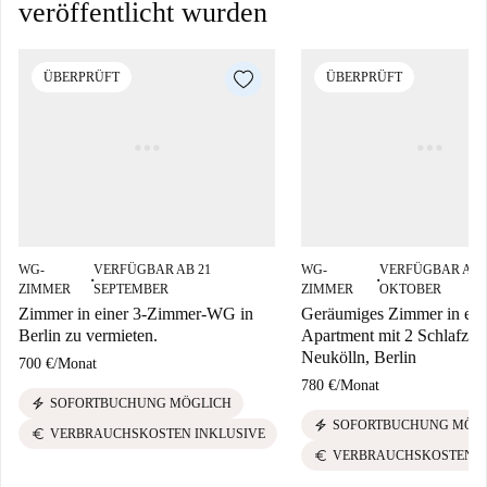
veröffentlicht wurden
ÜBERPRÜFT
ÜBERPRÜFT
WG-
VERFÜGBAR AB 21
WG-
VERFÜGBAR AB 
■
■
ZIMMER
SEPTEMBER
ZIMMER
OKTOBER
Zimmer in einer 3-Zimmer-WG in
Geräumiges Zimmer in ei
Berlin zu vermieten.
Apartment mit 2 Schlafzim
Neukölln, Berlin
700 €
/
Monat
780 €
/
Monat
electric_bolt
SOFORTBUCHUNG MÖGLICH
electric_bolt
SOFORTBUCHUNG MÖG
euro
VERBRAUCHSKOSTEN INKLUSIVE
euro
VERBRAUCHSKOSTEN I