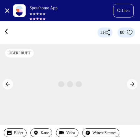
Spotahome App
Öffnen
11
88
ÜBERPRÜFT
Bilder
Karte
Video
Weitere Zimmer