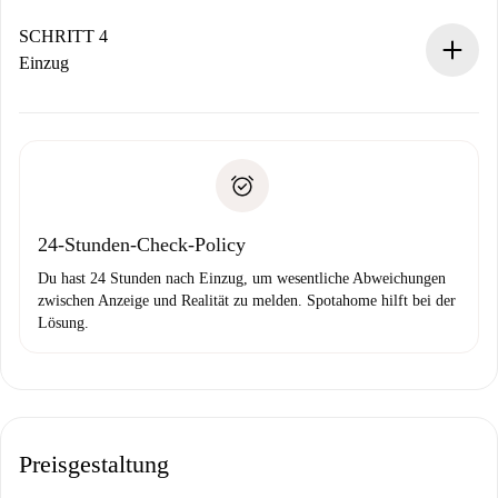
Sobald die Buchung akzeptiert ist, belasten wir dich und
stellen den Kontakt her.
SCHRITT 4
Wenn der Vermieter ablehnen muss, entstehen keine
Einzug
Kosten und wir schlagen Alternativen vor.
Kläre mit dem Vermieter die Ankunftsdetails,
Benötigte Dokumente bei „
Spotahome plus
“-Objekten.
Schlüsselübergabe usw.
Personalausweis oder Reisepass
Spotahome überweist die erste Zahlung nur, wenn du keine
Zahlungsfähigkeitsnachweis
Probleme meldest.
Bankeinzug
24-Stunden-Check-Policy
Du hast 24 Stunden nach Einzug, um wesentliche Abweichungen
zwischen Anzeige und Realität zu melden. Spotahome hilft bei der
Lösung.
Preisgestaltung