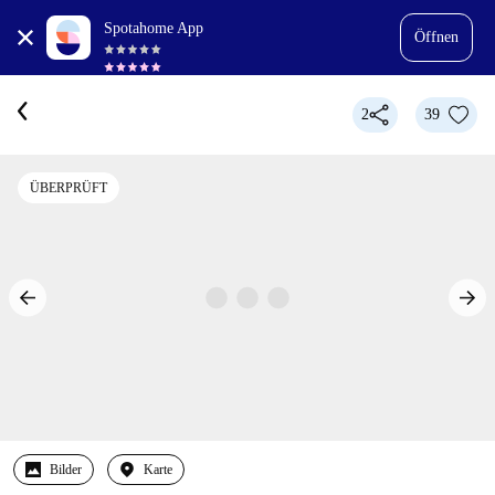
Spotahome App
Öffnen
2
39
ÜBERPRÜFT
Bilder
Karte