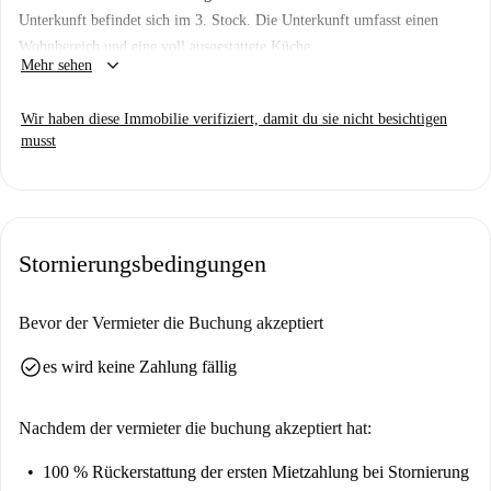
Unterkunft befindet sich im 3. Stock. Die Unterkunft umfasst einen
Wohnbereich und eine voll ausgestattete Küche.
keyboard_arrow_down
Mehr sehen
Wichtig:
Der angegebene Preis gilt nur für Einzelbelegung. Der Preis bei
Wir haben diese Immobilie verifiziert, damit du sie nicht besichtigen
Doppelbelegung erhöht sich um 50€
musst
Wir haben diesen Ort noch nicht besucht. Wir schicken
Homechecker, um jede Wohnung auf Spotahome zu besuchen, also
kommen Sie bald wieder für eine geführte Tour plus 360°- und HD-
Fotos.
Stornierungsbedingungen
Bevor der Vermieter die Buchung akzeptiert
check_circle
es wird keine Zahlung fällig
Nachdem der vermieter die buchung akzeptiert hat:
100 % Rückerstattung der ersten Mietzahlung
bei Stornierung