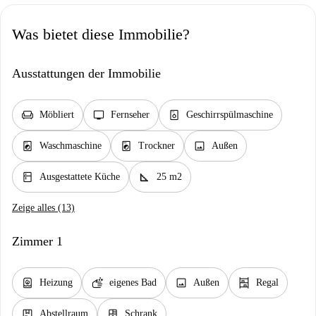
Was bietet diese Immobilie?
Ausstattungen der Immobilie
chair
tv
dishwasher_gen
Möbliert
Fernseher
Geschirrspülmaschine
local_laundry_service
local_laundry_service
image
Waschmaschine
Trockner
Außen
kitchen
square_foot
Ausgestattete Küche
25 m2
Zeige alles (13)
Zimmer 1
water_heater
soap
image
shelves
Heizung
eigenes Bad
Außen
Regal
package
dresser
Abstellraum
Schrank