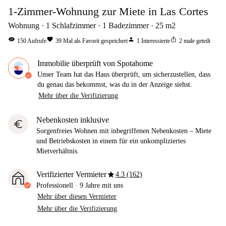
1-Zimmer-Wohnung zur Miete in Las Cortes
Wohnung
1
Schlafzimmer
1
Badezimmer
25
m2
visibility
favorite
person
ios_share
150
Aufrufe
39
Mal als Favorit gespeichert
1
Interessierte
2
male geteilt
Immobilie überprüft von Spotahome
Unser Team hat das Haus überprüft, um sicherzustellen, dass
du genau das bekommst, was du in der Anzeige siehst.
Mehr über die Verifizierung
Nebenkosten inklusive
euro
Sorgenfreies Wohnen mit inbegriffenen Nebenkosten – Miete
und Betriebskosten in einem für ein unkompliziertes
Mietverhältnis.
star
Verifizierter Vermieter
4.3 (162)
Professionell
·
9 Jahre
mit uns
Mehr über diesen Vermieter
Mehr über die Verifizierung