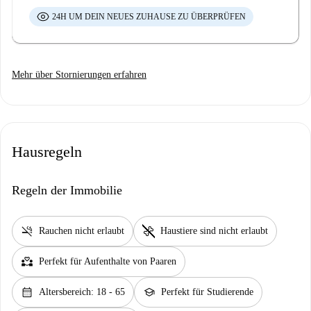
24H UM DEIN NEUES ZUHAUSE ZU ÜBERPRÜFEN
Mehr über Stornierungen erfahren
Hausregeln
Regeln der Immobilie
smoke_free
pet_supplies
Rauchen nicht erlaubt
Haustiere sind nicht erlaubt
partner_heart
Perfekt für Aufenthalte von Paaren
calendar_month
school
Altersbereich: 18 - 65
Perfekt für Studierende