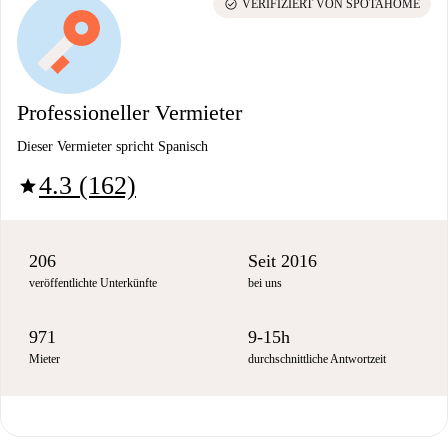
check_circle
VERIFIZIERT VON SPOTAHOME
Professioneller Vermieter
Dieser Vermieter spricht Spanisch
4.3 (162)
star
206
Seit 2016
veröffentlichte Unterkünfte
bei uns
971
9-15h
Mieter
durchschnittliche Antwortzeit