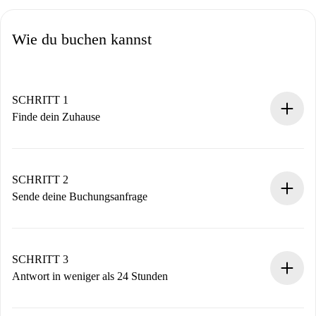
Wie du buchen kannst
SCHRITT 1
Finde dein Zuhause
100% Online-Buchungsprozess.
Verifizierte Wohnungen und Vermieter.
Du erhältst alle notwendigen Informationen im Voraus.
SCHRITT 2
Sende deine Buchungsanfrage
Sende grundlegende Informationen zu deinem Profil und
deiner Zahlungsmethode.
Denk daran, dass wir dich erst belasten, wenn der
SCHRITT 3
Vermieter zustimmt.
Antwort in weniger als 24 Stunden
Der Vermieter hat bis zu 24 Stunden Zeit zu bestätigen.