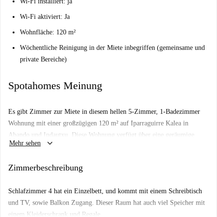
Wi-Fi installiert: ja
Wi-Fi aktiviert: Ja
Wohnfläche: 120 m²
Wöchentliche Reinigung in der Miete inbegriffen (gemeinsame und
private Bereiche)
Spotahomes Meinung
Es gibt Zimmer zur Miete in diesem hellen 5-Zimmer, 1-Badezimmer
Wohnung mit einer großzügigen 120 m² auf Iparraguirre Kalea in
Abando und Indautxu. Diese Wohnung verfügt über eine geräumige
keyboard_arrow_down
Mehr sehen
Gemeinschaftsküche mit allen notwendigen Geräten sowie ein gut
ausgestattetes Gemeinschaftsbad.
Zimmerbeschreibung
Es gibt viele Geschäfte und Restaurants rund um diese zentrale Wohnung
mit einem Supermarkt, die nur einen kurzen 5-minütigen Spaziergang
Schlafzimmer 4 hat ein Einzelbett, und kommt mit einem Schreibtisch
entfernt ist. Der República de Abando Park ist nur 8 Gehminuten
und TV, sowie Balkon Zugang. Dieser Raum hat auch viel Speicher mit
entfernt und das Stadion "San Mames" Zelaia befindet sich ebenfalls in
einem Kleiderschrank und Regale.