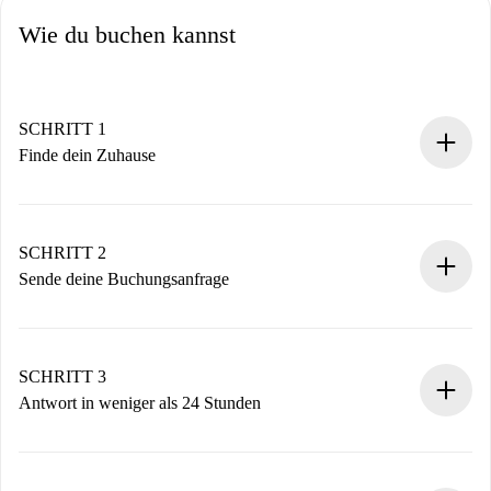
Wie du buchen kannst
SCHRITT 1
Finde dein Zuhause
100% Online-Buchungsprozess.
Verifizierte Wohnungen und Vermieter.
Du erhältst alle notwendigen Informationen im Voraus.
SCHRITT 2
Sende deine Buchungsanfrage
Sende grundlegende Informationen zu deinem Profil und
deiner Zahlungsmethode.
Denk daran, dass wir dich erst belasten, wenn der
SCHRITT 3
Vermieter zustimmt.
Antwort in weniger als 24 Stunden
Der Vermieter hat bis zu 24 Stunden Zeit zu bestätigen.
Sobald die Buchung akzeptiert ist, belasten wir dich und