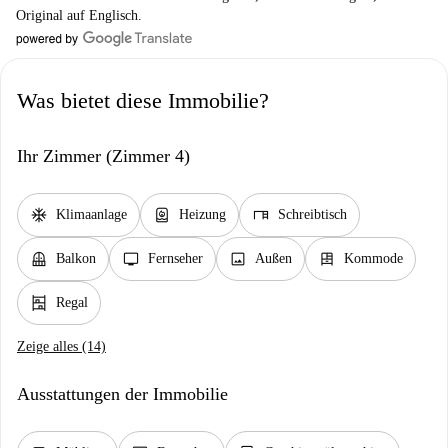
Original auf Englisch.
Was bietet diese Immobilie?
Ihr Zimmer (Zimmer 4)
ac_unit
water_heater
desk
Klimaanlage
Heizung
Schreibtisch
balcony
tv
image
dresser
Balkon
Fernseher
Außen
Kommode
shelves
Regal
Zeige alles (14)
Ausstattungen der Immobilie