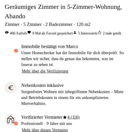
Geräumiges Zimmer in 5-Zimmer-Wohnung,
Abando
Zimmer
5
Zimmer
2
Badezimmer
120
m2
visibility
favorite
person
ios_share
406
Aufrufe
9
Mal als Favorit gespeichert
5
Interessierte
2
male geteilt
Immobilie bestätigt von Marco
Unser Homechecker hat die Immobilie für dich überprüft. So
stellen wir sicher, dass du genau das bekommst, was im
Inserat zu sehen ist.
Mehr über die Verifizierung
Nebenkosten inklusive
euro
Sorgenfreies Wohnen mit inbegriffenen Nebenkosten – Miete
und Betriebskosten in einem für ein unkompliziertes
Mietverhältnis.
star
Verifizierter Vermieter
4 (116)
Professionell
·
9 Jahre
mit uns
Mehr über diesen Vermieter