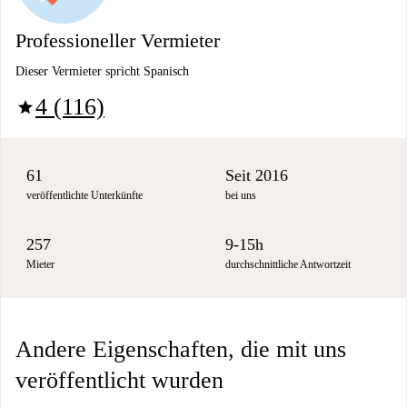
Professioneller Vermieter
Dieser Vermieter spricht Spanisch
4 (116)
star
61
Seit 2016
veröffentlichte Unterkünfte
bei uns
257
9-15h
Mieter
durchschnittliche Antwortzeit
Andere Eigenschaften, die mit uns
veröffentlicht wurden