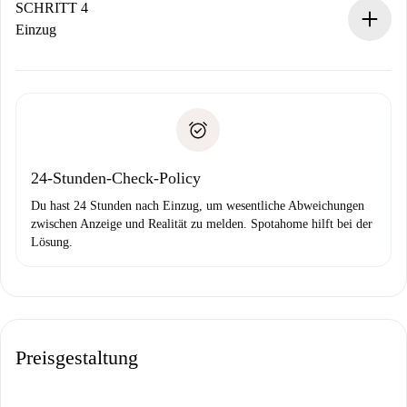
stellen den Kontakt her.
SCHRITT 4
Wenn der Vermieter ablehnen muss, entstehen keine
Einzug
Kosten und wir schlagen Alternativen vor.
Kläre mit dem Vermieter die Ankunftsdetails,
Benötigte Dokumente bei „
Spotahome plus
“-Objekten.
Schlüsselübergabe usw.
Personalausweis oder Reisepass
Spotahome überweist die erste Zahlung nur, wenn du keine
Zahlungsfähigkeitsnachweis
Probleme meldest.
Bankeinzug
24-Stunden-Check-Policy
Du hast 24 Stunden nach Einzug, um wesentliche Abweichungen
zwischen Anzeige und Realität zu melden. Spotahome hilft bei der
Lösung.
Preisgestaltung