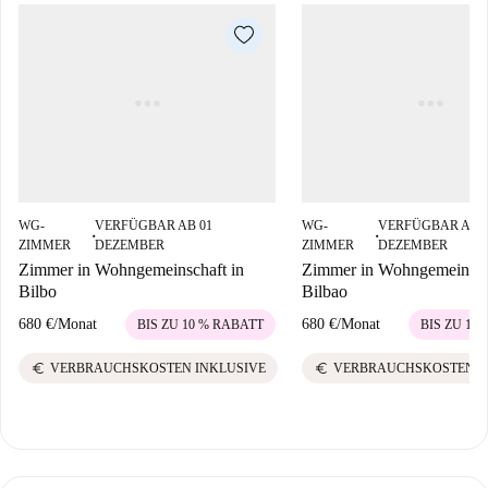
WG-
VERFÜGBAR AB 01
WG-
VERFÜGBAR AB 
■
■
ZIMMER
DEZEMBER
ZIMMER
DEZEMBER
Zimmer in Wohngemeinschaft in
Zimmer in Wohngemeinsch
Bilbo
Bilbao
680 €
/
Monat
680 €
/
Monat
BIS ZU 10 % RABATT
BIS ZU 10
euro
euro
VERBRAUCHSKOSTEN INKLUSIVE
VERBRAUCHSKOSTEN I