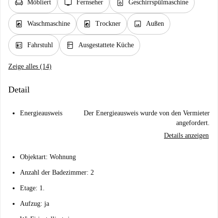
chair
tv
dishwasher_gen
Möbliert
Fernseher
Geschirrspülmaschine
local_laundry_service
local_laundry_service
image
Waschmaschine
Trockner
Außen
elevator
kitchen
Fahrstuhl
Ausgestattete Küche
Zeige alles (14)
Detail
Energieausweis
Der Energieausweis wurde von den Vermieter
angefordert.
Details anzeigen
Objektart: Wohnung
Anzahl der Badezimmer: 2
Etage: 1.
Aufzug: ja