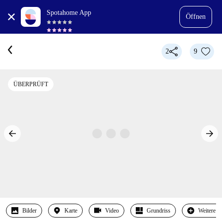
Spotahome App
Öffnen
2
9
ÜBERPRÜFT
Bilder
Karte
Video
Grundriss
Weitere 