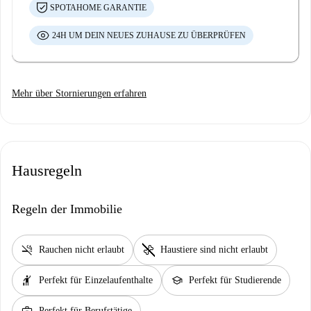
SPOTAHOME GARANTIE
24H UM DEIN NEUES ZUHAUSE ZU ÜBERPRÜFEN
Mehr über Stornierungen erfahren
Hausregeln
Regeln der Immobilie
smoke_free
pet_supplies
Rauchen nicht erlaubt
Haustiere sind nicht erlaubt
hail
school
Perfekt für Einzelaufenthalte
Perfekt für Studierende
business_center
Perfekt für Berufstätige