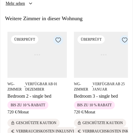
der Nähe.
keyboard_arrow_down
Mehr sehen
Weitere Zimmer in dieser Wohnung
ÜBERPRÜFT
ÜBERPRÜFT
WG-
VERFÜGBAR AB 01
WG-
VERFÜGBAR AB 25
■
■
ZIMMER
DEZEMBER
ZIMMER
JANUAR
Bedroom 2 - single bed
Bedroom 3 - single bed
BIS ZU 10 % RABATT
BIS ZU 10 % RABATT
720 €
/
Monat
720 €
/
Monat
lock
lock
GESCHÜTZTE KAUTION
GESCHÜTZTE KAUTION
euro
euro
VERBRAUCHSKOSTEN INKLUSIVE
VERBRAUCHSKOSTEN INKLU