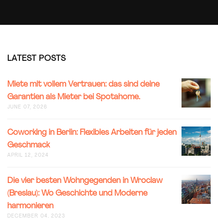
LATEST POSTS
MIETE
Miete mit vollem Vertrauen: das sind deine
MIT
Garantien als Mieter bei Spotahome.
VOLLEM
JUNE 07, 2026
VERTRAU
DAS
SIND
COWORK
Coworking in Berlin: Flexibles Arbeiten für jeden
DEINE
IN
Geschmack
GARANT
BERLIN:
APRIL 12, 2024
ALS
FLEXIBLE
MIETER
ARBEITE
BEI
FÜR
DIE
Die vier besten Wohngegenden in Wroclaw
SPOTAH
JEDEN
VIER
(Breslau): Wo Geschichte und Moderne
GESCHM
BESTEN
harmonieren
WOHNGE
IN
DECEMBER 04, 2023