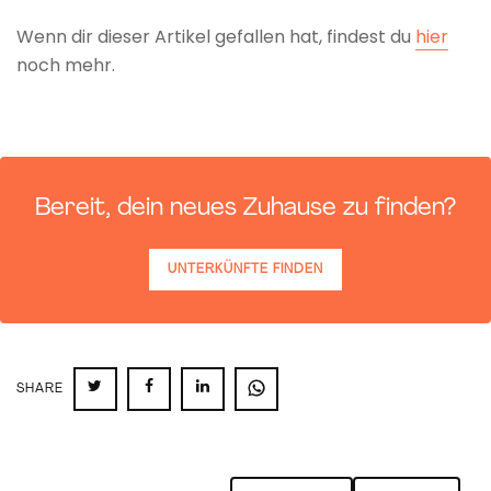
Wenn dir dieser Artikel gefallen hat, findest du
hier
noch mehr.
Bereit, dein neues Zuhause zu finden?
UNTERKÜNFTE FINDEN
SHARE
SHARE
SHARE
SHARE
SHARE
ON
ON
ON
ON
TWITTER
FACEBOOK
LINKEDIN
WHATSAPP