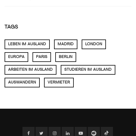
WROCL
(BRESLAU
WO
GESCHI
TAGS
UND
MODERN
HARMON
LEBEN IM AUSLAND
MADRID
LONDON
EUROPA
PARIS
BERLIN
ARBEITEN IM AUSLAND
STUDIEREN IM AUSLAND
AUSWANDERN
VERMIETER
Facebook
Twitter
Instagram
Linkedin
YouTube
Reddit
TikTok