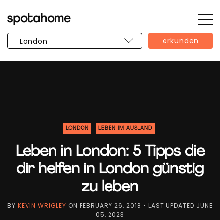
Öff
SPOTAHOME
Sie
erkunden
die
Sei
LONDON
LEBEN IM AUSLAND
Leben in London: 5 Tipps die
dir helfen in London günstig
zu leben
BY
KEVIN WRIGLEY
ON
FEBRUARY 26, 2018
• LAST UPDATED
JUNE
05, 2023