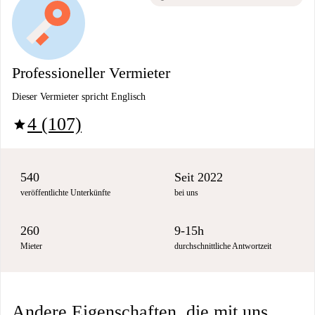
Professioneller Vermieter
Dieser Vermieter spricht Englisch
4 (107)
star
540
Seit 2022
veröffentlichte Unterkünfte
bei uns
260
9-15h
Mieter
durchschnittliche Antwortzeit
Andere Eigenschaften, die mit uns