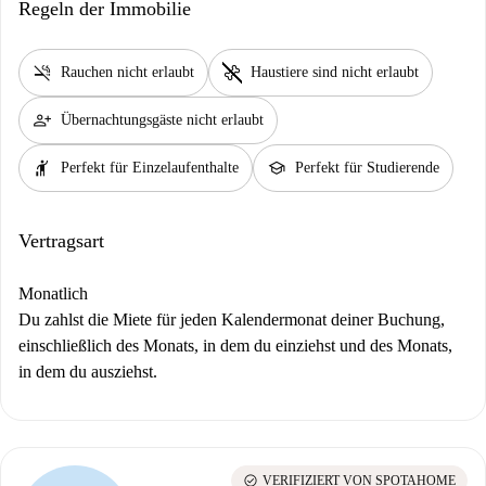
Regeln der Immobilie
smoke_free
pet_supplies
Rauchen nicht erlaubt
Haustiere sind nicht erlaubt
person_add
Übernachtungsgäste nicht erlaubt
hail
school
Perfekt für Einzelaufenthalte
Perfekt für Studierende
Vertragsart
Monatlich
Du zahlst die Miete für jeden Kalendermonat deiner Buchung,
einschließlich des Monats, in dem du einziehst und des Monats,
in dem du ausziehst.
check_circle
VERIFIZIERT VON SPOTAHOME