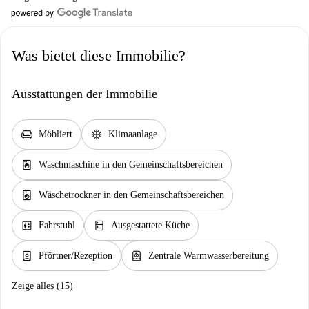
Was bietet diese Immobilie?
Ausstattungen der Immobilie
chair
ac_unit
Möbliert
Klimaanlage
local_laundry_service
Waschmaschine in den Gemeinschaftsbereichen
local_laundry_service
Wäschetrockner in den Gemeinschaftsbereichen
elevator
kitchen
Fahrstuhl
Ausgestattete Küche
person_book
water_heater
Pförtner/Rezeption
Zentrale Warmwasserbereitung
Zeige alles (15)