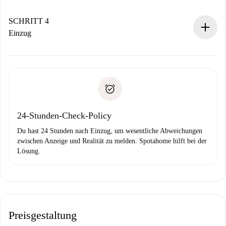
Sobald die Buchung akzeptiert ist, belasten wir dich und
stellen den Kontakt her.
SCHRITT 4
Wenn der Vermieter ablehnen muss, entstehen keine
Einzug
Kosten und wir schlagen Alternativen vor.
Kläre mit dem Vermieter die Ankunftsdetails,
Benötigte Dokumente bei „
Spotahome plus
“-Objekten.
Schlüsselübergabe usw.
Personalausweis oder Reisepass
Spotahome überweist die erste Zahlung nur, wenn du keine
Zahlungsfähigkeitsnachweis
Probleme meldest.
Bankeinzug
24-Stunden-Check-Policy
Du hast 24 Stunden nach Einzug, um wesentliche Abweichungen
zwischen Anzeige und Realität zu melden. Spotahome hilft bei der
Lösung.
Preisgestaltung