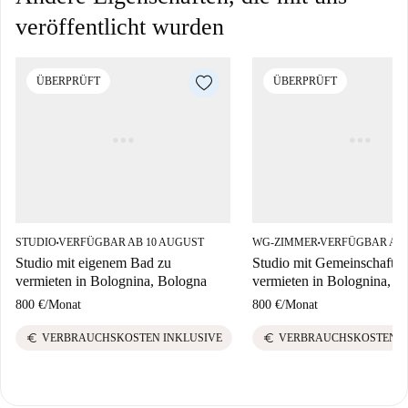
veröffentlicht wurden
ÜBERPRÜFT
ÜBERPRÜFT
STUDIO
VERFÜGBAR AB 10 AUGUST
WG-ZIMMER
VERFÜGBAR AB 
■
■
Studio mit eigenem Bad zu
Studio mit Gemeinschaftsb
vermieten in Bolognina, Bologna
vermieten in Bolognina, B
800 €
/
Monat
800 €
/
Monat
euro
euro
VERBRAUCHSKOSTEN INKLUSIVE
VERBRAUCHSKOSTEN I