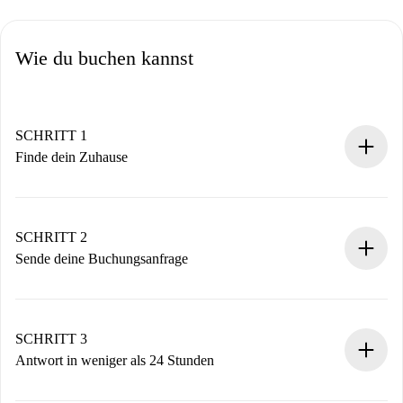
Wie du buchen kannst
SCHRITT 1
Finde dein Zuhause
100% Online-Buchungsprozess.
Verifizierte Wohnungen und Vermieter.
Du erhältst alle notwendigen Informationen im Voraus.
SCHRITT 2
Sende deine Buchungsanfrage
Sende grundlegende Informationen zu deinem Profil und
deiner Zahlungsmethode.
Denk daran, dass wir dich erst belasten, wenn der
SCHRITT 3
Vermieter zustimmt.
Antwort in weniger als 24 Stunden
Der Vermieter hat bis zu 24 Stunden Zeit zu bestätigen.