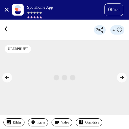
Spotahome App
Öffnen
2
4
ÜBERPRÜFT
Bilder
Karte
Video
Grundriss