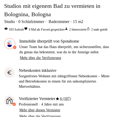
Studios mit eigenem Bad zu vermieten in
Bolognina, Bologna
Studio
0
Schlafzimmer
Badezimmer
15
m2
visibility
favorite
person
ios_share
103
Aufrufe
4
Mal als Favorit gespeichert
2
Interessierte
2
male geteilt
Immobilie überprüft von Spotahome
Unser Team hat das Haus überprüft, um sicherzustellen, dass
du genau das bekommst, was du in der Anzeige siehst.
Mehr über die Verifizierung
Nebenkosten inklusive
euro
Sorgenfreies Wohnen mit inbegriffenen Nebenkosten – Miete
und Betriebskosten in einem für ein unkompliziertes
Mietverhältnis.
star
Verifizierter Vermieter
4 (107)
Professionell
·
4 Jahre
mit uns
Mehr über diesen Vermieter
Mehr über die Verifizierung