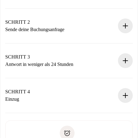
100% Online-Buchungsprozess.
Verifizierte Wohnungen und Vermieter.
Du erhältst alle notwendigen Informationen im Voraus.
SCHRITT 2
Sende deine Buchungsanfrage
Sende grundlegende Informationen zu deinem Profil und
deiner Zahlungsmethode.
Denk daran, dass wir dich erst belasten, wenn der
SCHRITT 3
Vermieter zustimmt.
Antwort in weniger als 24 Stunden
Der Vermieter hat bis zu 24 Stunden Zeit zu bestätigen.
Sobald die Buchung akzeptiert ist, belasten wir dich und
stellen den Kontakt her.
SCHRITT 4
Wenn der Vermieter ablehnen muss, entstehen keine
Einzug
Kosten und wir schlagen Alternativen vor.
Kläre mit dem Vermieter die Ankunftsdetails,
Benötigte Dokumente bei „
Spotahome plus
“-Objekten.
Schlüsselübergabe usw.
Personalausweis oder Reisepass
Spotahome überweist die erste Zahlung nur, wenn du keine
Zahlungsfähigkeitsnachweis
Probleme meldest.
Bankeinzug