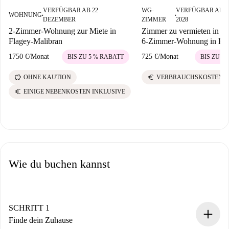
VERFÜGBAR AB 22
WG-
VERFÜGBAR AB 0
WOHNUNG
■
■
DEZEMBER
ZIMMER
2028
2-Zimmer-Wohnung zur Miete in
Zimmer zu vermieten in g
Flagey-Malibran
6-Zimmer-Wohnung in Brü
1750 €
/
Monat
725 €
/
Monat
BIS ZU 5 % RABATT
BIS ZU 5
savings
euro
OHNE KAUTION
VERBRAUCHSKOSTEN I
euro
EINIGE NEBENKOSTEN INKLUSIVE
Wie du buchen kannst
SCHRITT 1
Finde dein Zuhause