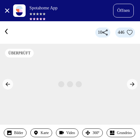
Spotahome App
Öffnen
10
446
ÜBERPRÜFT
Bilder
Karte
Video
360º
Grundriss