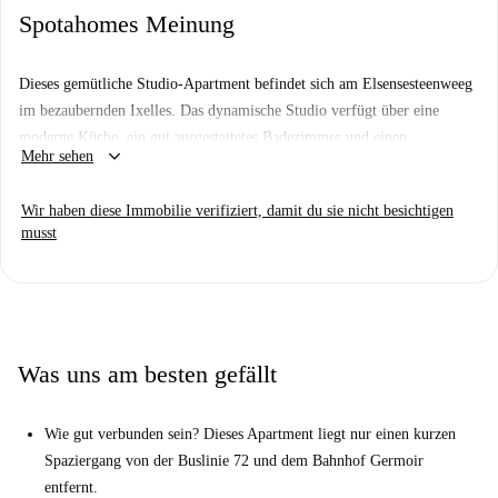
Spotahomes Meinung
Dieses gemütliche Studio-Apartment befindet sich am Elsensesteenweeg
im bezaubernden Ixelles. Das dynamische Studio verfügt über eine
moderne Küche, ein gut ausgestattetes Badezimmer und einen
keyboard_arrow_down
Mehr sehen
komfortablen Wohnbereich sowie ein Doppelbett im gemütlichen
Dachboden.
Wir haben diese Immobilie verifiziert, damit du sie nicht besichtigen
Ixelles ist der ideale Ort für diejenigen, die ihre Brüsseler Erfahrung
musst
bestmöglich nutzen möchten. Dieses Apartment befindet sich in der Nähe
einer Reihe von Geschäften und Restaurants, darunter mediterrane,
vegetarische und thailändische Restaurants sowie einige interessante
kulturelle Attraktionen, darunter der Internationaal Centrum für
Stadtviertel, das Architekturbüro und das Landschap.
Was uns am besten gefällt
Wie gut verbunden sein? Dieses Apartment liegt nur einen kurzen
Spaziergang von der Buslinie 72 und dem Bahnhof Germoir
entfernt.