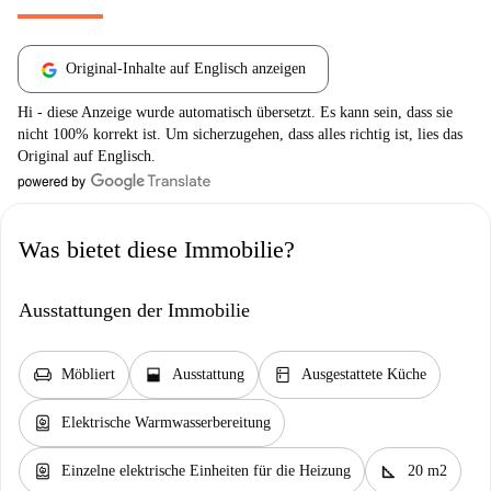
Original-Inhalte auf Englisch anzeigen
Hi - diese Anzeige wurde automatisch übersetzt. Es kann sein, dass sie
nicht 100% korrekt ist. Um sicherzugehen, dass alles richtig ist, lies das
Original auf Englisch.
Was bietet diese Immobilie?
Ausstattungen der Immobilie
chair
window_open
kitchen
Möbliert
Ausstattung
Ausgestattete Küche
water_heater
Elektrische Warmwasserbereitung
water_heater
square_foot
Einzelne elektrische Einheiten für die Heizung
20 m2