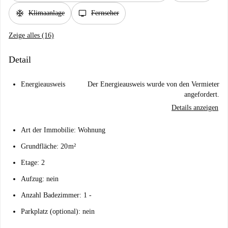
ac_unit
tv
Klimaanlage
Fernseher
Zeige alles (16)
Detail
Energieausweis
Der Energieausweis wurde von den Vermieter
angefordert.
Details anzeigen
Art der Immobilie: Wohnung
Grundfläche: 20 m²
Etage: 2
Aufzug: nein
Anzahl Badezimmer: 1 -
Parkplatz (optional): nein