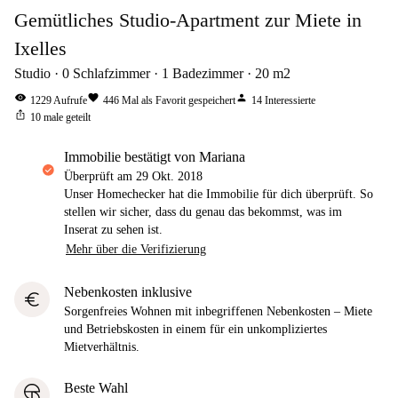
Gemütliches Studio-Apartment zur Miete in
Ixelles
Studio
0
Schlafzimmer
1
Badezimmer
20
m2
visibility
favorite
person
1229
Aufrufe
446
Mal als Favorit gespeichert
14
Interessierte
ios_share
10
male geteilt
Immobilie bestätigt von Mariana
Überprüft am
29 Okt. 2018
Unser Homechecker hat die Immobilie für dich überprüft. So
stellen wir sicher, dass du genau das bekommst, was im
Inserat zu sehen ist.
Mehr über die Verifizierung
Nebenkosten inklusive
euro
Sorgenfreies Wohnen mit inbegriffenen Nebenkosten – Miete
und Betriebskosten in einem für ein unkompliziertes
Mietverhältnis.
Beste Wahl