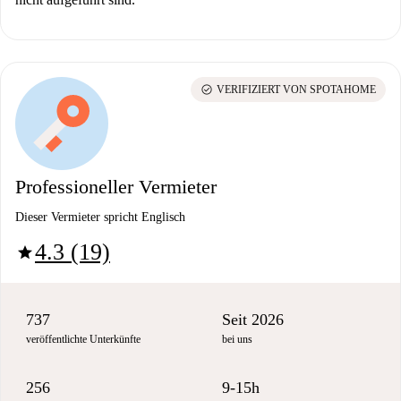
check_circle
VERIFIZIERT VON SPOTAHOME
Professioneller Vermieter
Dieser Vermieter spricht Englisch
4.3 (19)
star
737
Seit 2026
veröffentlichte Unterkünfte
bei uns
256
9-15h