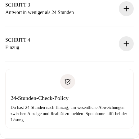
Denk daran, dass wir dich erst belasten, wenn der
SCHRITT 3
Vermieter zustimmt.
Antwort in weniger als 24 Stunden
Der Vermieter hat bis zu 24 Stunden Zeit zu bestätigen.
Sobald die Buchung akzeptiert ist, belasten wir dich und
stellen den Kontakt her.
SCHRITT 4
Wenn der Vermieter ablehnen muss, entstehen keine
Einzug
Kosten und wir schlagen Alternativen vor.
Kläre mit dem Vermieter die Ankunftsdetails,
Benötigte Dokumente bei „
Spotahome plus
“-Objekten.
Schlüsselübergabe usw.
Personalausweis oder Reisepass
Spotahome überweist die erste Zahlung nur, wenn du keine
Zahlungsfähigkeitsnachweis
Probleme meldest.
Bankeinzug
24-Stunden-Check-Policy
Du hast 24 Stunden nach Einzug, um wesentliche Abweichungen
zwischen Anzeige und Realität zu melden. Spotahome hilft bei der
Lösung.