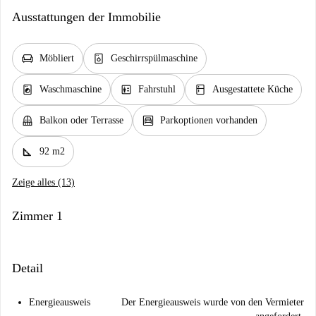
Ausstattungen der Immobilie
chair
dishwasher_gen
Möbliert
Geschirrspülmaschine
local_laundry_service
elevator
kitchen
Waschmaschine
Fahrstuhl
Ausgestattete Küche
balcony
garage
Balkon oder Terrasse
Parkoptionen vorhanden
square_foot
92 m2
Zeige alles (13)
Zimmer 1
Detail
Energieausweis
Der Energieausweis wurde von den Vermieter