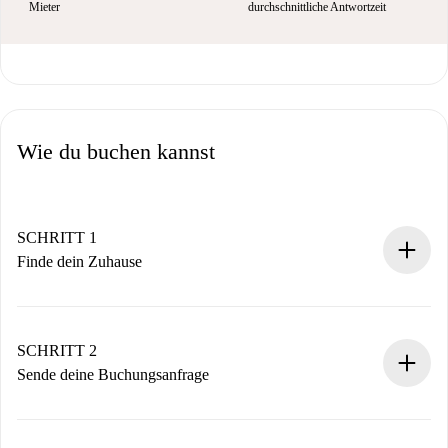
Mieter
durchschnittliche Antwortzeit
Wie du buchen kannst
SCHRITT 1
Finde dein Zuhause
100% Online-Buchungsprozess.
Verifizierte Wohnungen und Vermieter.
Du erhältst alle notwendigen Informationen im Voraus.
SCHRITT 2
Sende deine Buchungsanfrage
Sende grundlegende Informationen zu deinem Profil und
deiner Zahlungsmethode.