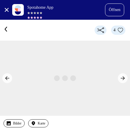
Spotahome App
Öffnen
3
4
Bilder
Karte