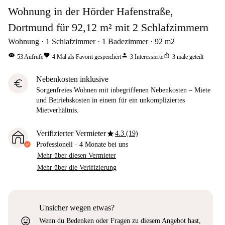
Wohnung in der Hörder Hafenstraße,
Dortmund für 92,12 m² mit 2 Schlafzimmern
Wohnung
1
Schlafzimmer
1
Badezimmer
92
m2
visibility
favorite
person
ios_share
53
Aufrufe
4
Mal als Favorit gespeichert
3
Interessierte
3
male geteilt
Nebenkosten inklusive
euro
Sorgenfreies Wohnen mit inbegriffenen Nebenkosten – Miete
und Betriebskosten in einem für ein unkompliziertes
Mietverhältnis.
star
Verifizierter Vermieter
4.3 (19)
Professionell
·
4 Monate
bei uns
Mehr über diesen Vermieter
Mehr über die Verifizierung
Unsicher wegen etwas?
sentiment_very_satisfied
Wenn du Bedenken oder Fragen zu diesem Angebot hast,