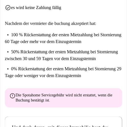
Wohnkomfort. Die direkte Lage am Phoenix See zählt zu den begehrten
check_circle
es wird keine Zahlung fällig
Wohnlagen in Dortmund.
Ein architektonisches Highlight ist das lichtdurchflutete Atrium mit
Nachdem der vermieter die buchung akzeptiert hat:
Glaskuppel, über das Sie die Wohnung erreichen. Der Zugang erfolgt
100 % Rückerstattung der ersten Mietzahlung
bei Stornierung
komfortabel und barrierearm per Aufzug – auch direkt von der
60 Tage oder mehr vor dem Einzugstermin
Tiefgarage aus.
Die Wohnung liegt im 4. Obergeschoss und überzeugt durch eine
50% Rückerstattung der ersten Mietzahlung
bei Stornierung
großzügige Raumaufteilung, hochwertige Möblierung sowie eine helle,
zwischen 30 und 59 Tagen vor dem Einzugstermin
freundliche Atmosphäre. Der große Balkon, begehbar vom Wohnbereich,
0% Rückerstattung der ersten Mietzahlung
bei Stornierung 29
bietet zusätzlichen Raum zur Erholung.
Tage oder weniger vor dem Einzugstermin
Die exklusive Einbauküche ist voll ausgestattet mit hochwertigen
Siemens-Geräten und eignet sich ideal für den täglichen Gebrauch wie
auch für längere Aufenthalte.
error
Die Spotahome Servicegebühr wird
nicht erstattet
, wenn die
Buchung bestätigt ist.
Das Schlafzimmer bietet durch zwei Fenster eine angenehme
Lichtstimmung und Ruhe. Das moderne Badezimmer verfügt über
Badewanne und separate Dusche mit Echtglasabtrennung, ergänzt durch
ein hochwertiges Dusch-WC von Geberit. Eine zusätzliche