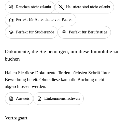
Erste Monatsmiete: 2.500 €
smoke_free
pet_supplies
Rauchen nicht erlaubt
Haustiere sind nicht erlaubt
Kaution: 2.500 €
partner_heart
Perfekt für Aufenthalte von Paaren
Endreinigung: 250 €
Gesamt: 5.250 €
school
business_center
Perfekt für Studierende
Perfekt für Berufstätige
Hinweis: Nach Bestätigung Ihrer Buchung werden Sie direkt von
Spotahomes lokalem Partner, der die Immobilie verwaltet, kontaktiert.
Dokumente, die Sie benötigen, um diese Immobilie zu
Dieser wird Sie um die Zahlung der Kaution und der Nebenkosten für
buchen
den ersten Monat bitten (sofern diese nicht bereits in der über
Spotahome gezahlten Miete enthalten sind). Sie erhalten außerdem
Halten Sie diese Dokumente für den nächsten Schritt Ihrer
Anweisungen zum weiteren Vorgehen bei der Vertragsunterzeichnung.
Bewerbung bereit. Ohne diese kann die Buchung nicht
abgeschlossen werden.
description
description
Ausweis
Einkommensnachweis
Vertragsart