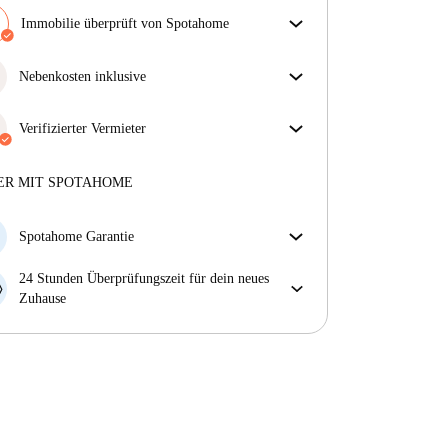
Immobilie überprüft von Spotahome
Unser Team hat das Haus überprüft, um
sicherzustellen, dass du genau das bekommst, was du
Nebenkosten inklusive
in der Anzeige siehst.
Sorgenfreies Wohnen mit inbegriffenen Nebenkosten
Mehr über die Verifizierung
– Miete und Betriebskosten in einem für ein
Verifizierter Vermieter
unkompliziertes Mietverhältnis.
Professionell
·
6 Jahre
mit uns
Mehr über diesen Vermieter
ER MIT SPOTAHOME
Mehr über die Verifizierung
Spotahome Garantie
Falls der Vermieter deine Buchung kurzfristig
24 Stunden Überprüfungszeit für dein neues
storniert, werden wir dir entweder A) ein Hotel
Zuhause
bezahlen und dir helfen eine neue Wohnung zu
Bei Abweichungen vom Inserat, melde dich sofort
finden oder B) den gezahlten Betrag vollständig
innerhalb von 24 Stunden, damit wir das Problem
zurückerstatten.
lösen können.