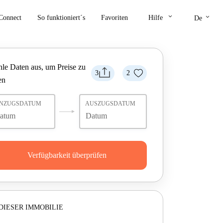
keyboard_arrow_down
keyboard_arrow_down
Connect
So funktioniert´s
Favoriten
Hilfe
De
le Daten aus, um Preise zu
3
2
en
INZUGSDATUM
AUSZUGSDATUM
Verfügbarkeit überprüfen
DIESER IMMOBILIE