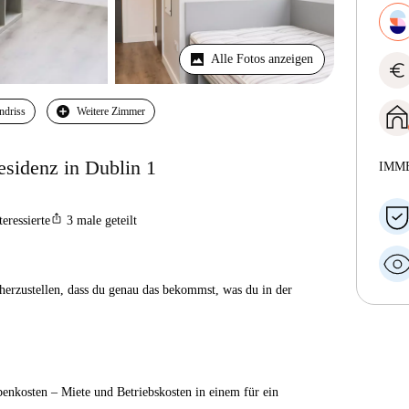
Alle Fotos anzeigen
euro
ndriss
Weitere Zimmer
esidenz in Dublin 1
IMM
ios_share
teressierte
3
male geteilt
herzustellen, dass du genau das bekommst, was du in der
enkosten – Miete und Betriebskosten in einem für ein