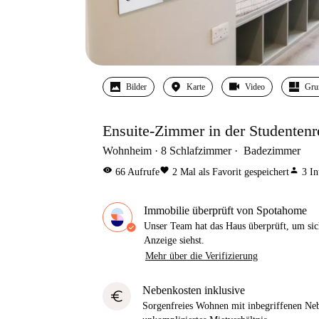
Bilder
Karte
Video
Gru
Ensuite-Zimmer in der Studentenr
Wohnheim
8
Schlafzimmer
Badezimmer
visibility
favorite
person
66
Aufrufe
2
Mal als Favorit gespeichert
3
In
Immobilie überprüft von Spotahome
Unser Team hat das Haus überprüft, um sic
Anzeige siehst.
Mehr über die Verifizierung
Nebenkosten inklusive
euro
Sorgenfreies Wohnen mit inbegriffenen Neb