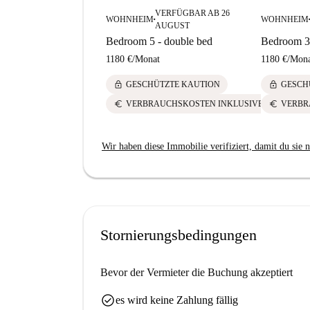
- und HD-Fotos zu erhalten.
VERFÜGBAR AB 26
WOHNHEIM
WOHNHEIM
■
■
AUGUST
Bedroom 5 - double bed
Bedroom 3 
1180 €
/
Monat
1180 €
/
Mona
lock
lock
GESCHÜTZTE KAUTION
GESCH
euro
euro
VERBRAUCHSKOSTEN INKLUSIVE
VERBR
Wir haben diese Immobilie verifiziert, damit du sie n
Stornierungsbedingungen
Bevor der Vermieter die Buchung akzeptiert
check_circle
es wird keine Zahlung fällig