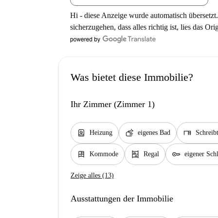
Hi - diese Anzeige wurde automatisch übersetzt.
sicherzugehen, dass alles richtig ist, lies das Ori
Was bietet diese Immobilie?
Ihr Zimmer (Zimmer 1)
water_heater
soap
desk
Heizung
eigenes Bad
Schreibt
dresser
shelves
key
Kommode
Regal
eigener Schl
Zeige alles (13)
Ausstattungen der Immobilie