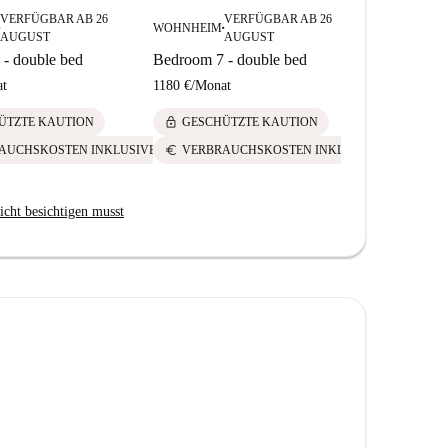
VERFÜGBAR AB 26
VERFÜGBAR AB 26
WOHNHEIM
WOHNHEIM
■
■
AUGUST
AUGUST
- double bed
Bedroom 7 - double bed
Bedroom 2 
t
1180 €
/
Monat
1180 €
/
Mona
lock
lock
ÜTZTE KAUTION
GESCHÜTZTE KAUTION
GESCH
euro
euro
AUCHSKOSTEN INKLUSIVE
VERBRAUCHSKOSTEN INKLUSIVE
VERBR
icht besichtigen musst