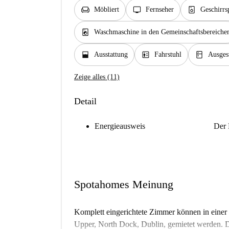
chair
tv
dishwasher_gen
Möbliert
Fernseher
Geschirrs
local_laundry_service
Waschmaschine in den Gemeinschaftsbereiche
window_open
elevator
kitchen
Ausstattung
Fahrstuhl
Ausges
Zeige alles (11)
Detail
Energieausweis
Der 
Spotahomes Meinung
Komplett eingerichtete Zimmer können in einer 
Upper, North Dock, Dublin, gemietet werden.