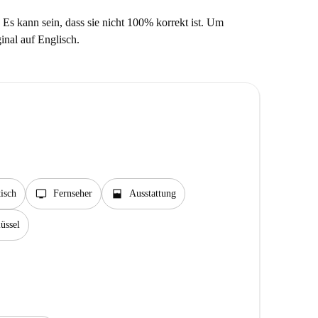
 Es kann sein, dass sie nicht 100% korrekt ist. Um
ginal auf Englisch.
tv
window_open
isch
Fernseher
Ausstattung
üssel