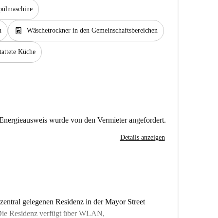
pülmaschine
local_laundry_service
n
Wäschetrockner in den Gemeinschaftsbereichen
tattete Küche
Energieausweis wurde von den Vermieter angefordert.
Details anzeigen
zentral gelegenen Residenz in der Mayor Street
 Die Residenz verfügt über WLAN,