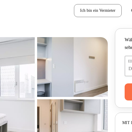
Ich bin ein Vermieter
Wäh
seh
E
MIT 