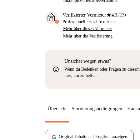
unkompliziertes Mietverhältnis.
star
Verifizierter Vermieter
4.3 (13)
Professionell
·
6 Jahre
mit uns
Mehr über diesen Vermieter
Mehr über die Verifizierung
Unsicher wegen etwas?
sentiment_very_satisfied
Wenn du Bedenken oder Fragen zu diesem 
hier, um zu helfen.
Übersicht
Stornierungsbedingungen
Hausr
Original-Inhalte auf Englisch anzeigen