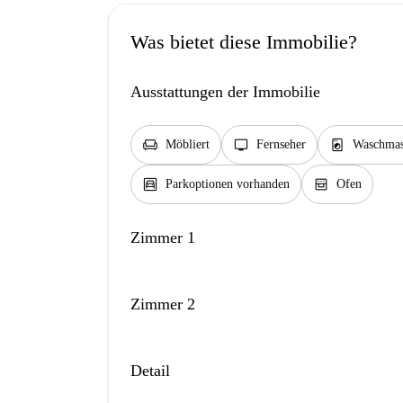
Was bietet diese Immobilie?
Ausstattungen der Immobilie
chair
tv
local_laundry_service
Möbliert
Fernseher
Waschmas
garage
oven_gen
Parkoptionen vorhanden
Ofen
Zimmer 1
Zimmer 2
Detail