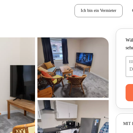
Ich bin ein Vermieter
Wäh
seh
E
MIT 