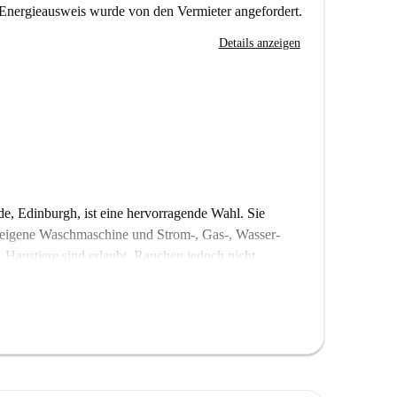
Energieausweis wurde von den Vermieter angefordert.
Details anzeigen
, Edinburgh, ist eine hervorragende Wahl. Sie
ne eigene Waschmaschine und Strom-, Gas-, Wasser-
Haustiere sind erlaubt, Rauchen jedoch nicht.
es Überprüfungsverfahren, um qualitativ hochwertige
mmobilie nicht persönlich von einem Homechecker
 sind gegen Aufpreis verfügbar.
reichen Annehmlichkeiten umgeben. Mehrere
n Fry sind fußläufig erreichbar. In der Nähe finden
nesischen Supermarkt Hua Xing für Ihre Einkäufe.