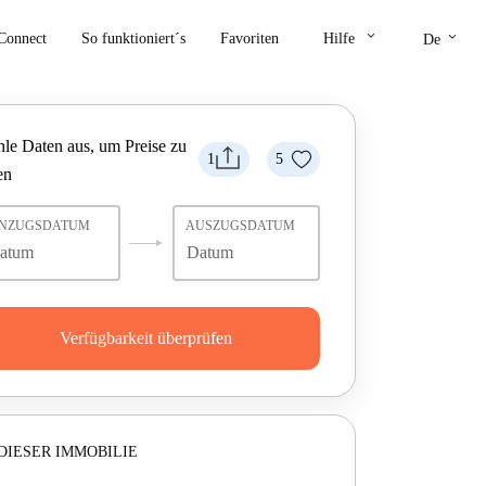
keyboard_arrow_down
keyboard_arrow_down
Connect
So funktioniert´s
Favoriten
Hilfe
De
le Daten aus, um Preise zu
1
5
en
INZUGSDATUM
AUSZUGSDATUM
Verfügbarkeit überprüfen
DIESER IMMOBILIE