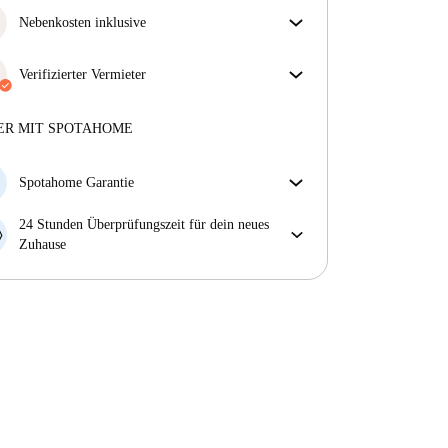
Nebenkosten inklusive
Sorgenfreies Wohnen mit inbegriffenen Nebenkosten
– Miete und Betriebskosten in einem für ein
Verifizierter Vermieter
unkompliziertes Mietverhältnis.
Professionell
·
8 Jahre
mit uns
Mehr über diesen Vermieter
ER MIT SPOTAHOME
Mehr über die Verifizierung
Spotahome Garantie
Falls der Vermieter deine Buchung kurzfristig
24 Stunden Überprüfungszeit für dein neues
storniert, werden wir dir entweder A) ein Hotel
Zuhause
bezahlen und dir helfen eine neue Wohnung zu
Bei Abweichungen vom Inserat, melde dich sofort
finden oder B) den gezahlten Betrag vollständig
innerhalb von 24 Stunden, damit wir das Problem
zurückerstatten.
lösen können.