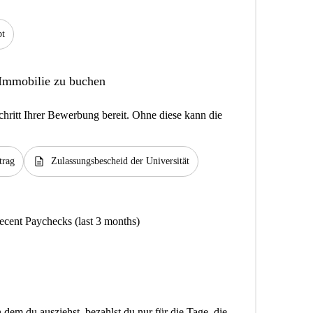
bt
 Immobilie zu buchen
hritt Ihrer Bewerbung bereit. Ohne diese kann die
description
trag
Zulassungsbescheid der Universität
ecent Paychecks (last 3 months)
dem du ausziehst, bezahlst du nur für die Tage, die