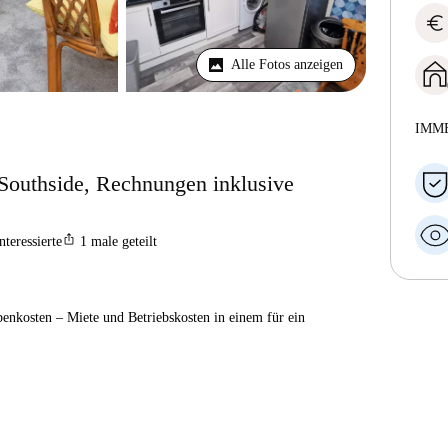
euro
Alle Fotos anzeigen
IMM
outhside, Rechnungen inklusive
ios_share
nteressierte
1
male geteilt
enkosten – Miete und Betriebskosten in einem für ein