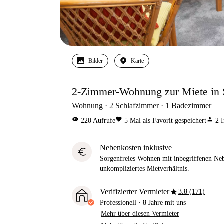
Bilder
Karte
2-Zimmer-Wohnung zur Miete in S
Wohnung
2
Schlafzimmer
1
Badezimmer
visibility
favorite
person
220
Aufrufe
5
Mal als Favorit gespeichert
2
I
Nebenkosten inklusive
euro
Sorgenfreies Wohnen mit inbegriffenen Neb
unkompliziertes Mietverhältnis.
star
Verifizierter Vermieter
3.8 (171)
Professionell
·
8 Jahre
mit uns
Mehr über diesen Vermieter