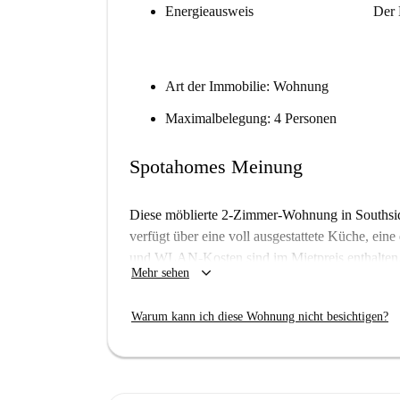
Energieausweis
Der 
Art der Immobilie: Wohnung
Maximalbelegung: 4 Personen
Spotahomes Meinung
Diese möblierte 2-Zimmer-Wohnung in Southside
verfügt über eine voll ausgestattete Küche, ei
und WLAN-Kosten sind im Mietpreis enthalten. 
keyboard_arrow_down
Mehr sehen
Spotahome-Vermieter durchlaufen ein gründlich
Angebote zu gewährleisten, auch wenn diese I
Warum kann ich diese Wohnung nicht besichtigen?
überprüft wurde. Zusätzliche Reinigungsdienste
Dank der Lage in Southside sind Sie von zahl
Restaurants wie Pataka, Cafe Mi Piace und Milto
Sie Supermärkte wie Tesco Express und den chi