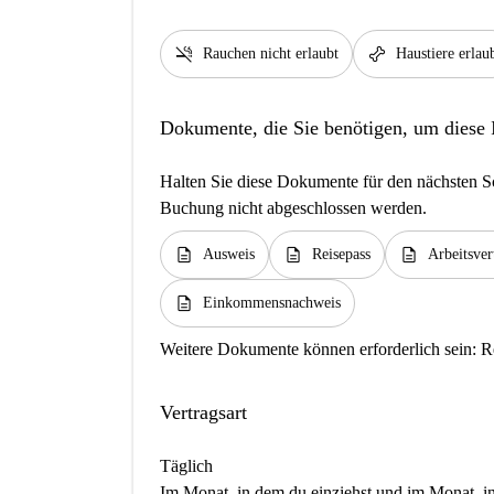
smoke_free
pet_supplies
Rauchen nicht erlaubt
Haustiere erlau
Dokumente, die Sie benötigen, um diese
Halten Sie diese Dokumente für den nächsten Sc
Buchung nicht abgeschlossen werden.
description
description
description
Ausweis
Reisepass
Arbeitsver
description
Einkommensnachweis
Weitere Dokumente können erforderlich sein:
R
Vertragsart
Täglich
Im Monat, in dem du einziehst und im Monat, in 