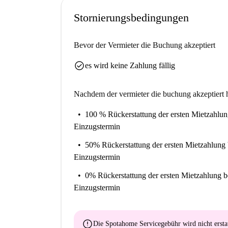
Auch die Touristenattraktion der Edinburgh Heb
Stornierungsbedingungen
zum Charme der Gegend bei.
Bevor der Vermieter die Buchung akzeptiert
check_circle
es wird keine Zahlung fällig
Nachdem der vermieter die buchung akzeptiert h
100 % Rückerstattung der ersten Mietzahlu
Einzugstermin
50% Rückerstattung der ersten Mietzahlung
Einzugstermin
0% Rückerstattung der ersten Mietzahlung
b
Einzugstermin
error
Die Spotahome Servicegebühr wird
nicht ersta