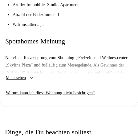
Art der Immobilie: Studio-Apartment
Anzahl der Badezimmer: 1
Wifi installiert: ja
Spotahomes Meinung
Nur einen Katzensprung vom Shopping-, Freizeit- und Wellnesscenter
„Skyline Plaza“ und fußläufig zum Messegelände. Als Gewinner der
„So!Apart“-Auszeichnung in der Kategorie „Groß und Groß“ 2014 und
keyboard_arrow_down
Mehr sehen
2015 und „Neu und anders“ 2014 ist es das beste Apartmenthaus
Deutschlands als Konferenzraum mit Dachterrasse und herrlichem Blick
Warum kann ich diese Wohnung nicht besichtigen?
auf die Frankfurter Skyline.
Im Superior-zertifizierten Haus genießen Sie nicht nur den erstklassigen
Full-Service rund um Ihre Wohnung, sondern auch den hauseigenen
Concierge-Service und das kulinarische Angebot des Restaurants „daVinc
CUCINA E VINO“ im Erdgeschoss. Genießen Sie Vincenzo Verrinas
Dinge, die Du beachten solltest
frisch zubereitete italienische Spezialitäten zum Mittag- und Abendessen.