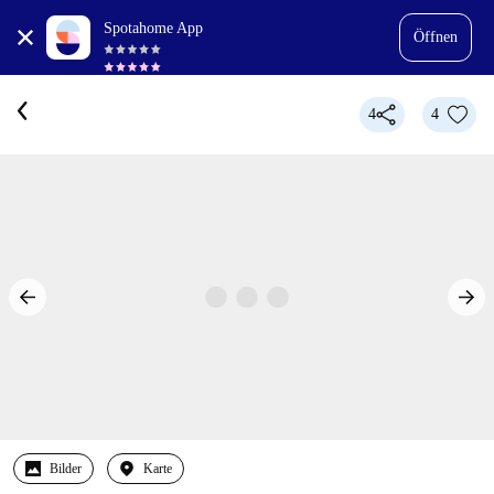
Spotahome App
Öffnen
4
4
Bilder
Karte