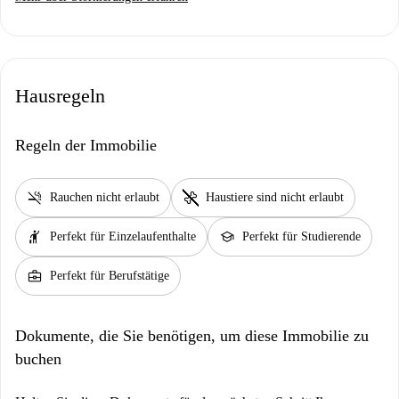
Hausregeln
Regeln der Immobilie
smoke_free
pet_supplies
Rauchen nicht erlaubt
Haustiere sind nicht erlaubt
hail
school
Perfekt für Einzelaufenthalte
Perfekt für Studierende
business_center
Perfekt für Berufstätige
Dokumente, die Sie benötigen, um diese Immobilie zu
buchen