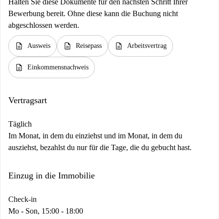
Halten Sie diese Dokumente für den nächsten Schritt Ihrer
Bewerbung bereit. Ohne diese kann die Buchung nicht
abgeschlossen werden.
description
description
description
Ausweis
Reisepass
Arbeitsvertrag
description
Einkommensnachweis
Vertragsart
Täglich
Im Monat, in dem du einziehst und im Monat, in dem du
ausziehst, bezahlst du nur für die Tage, die du gebucht hast.
Einzug in die Immobilie
Check-in
Mo - Son, 15:00 - 18:00