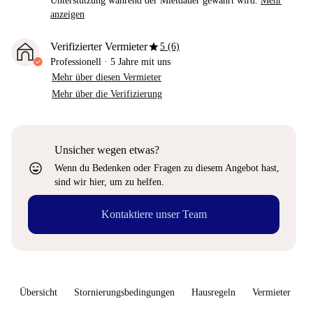
Unterstützung während der Mietdauer gewährt wird.
Mehr
anzeigen
star
Verifizierter Vermieter
5 (6)
Professionell
·
5 Jahre
mit uns
Mehr über diesen Vermieter
Mehr über die Verifizierung
Unsicher wegen etwas?
sentiment_very_satisfied
Wenn du Bedenken oder Fragen zu diesem Angebot hast,
sind wir hier, um zu helfen.
Kontaktiere unser Team
Übersicht
Stornierungsbedingungen
Hausregeln
Vermieter
W