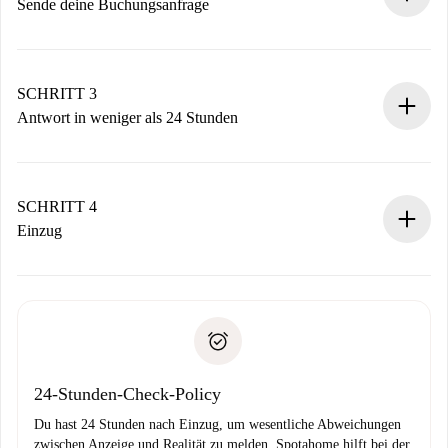
Sende deine Buchungsanfrage
Sende grundlegende Informationen zu deinem Profil und
deiner Zahlungsmethode.
Denk daran, dass wir dich erst belasten, wenn der
SCHRITT 3
Vermieter zustimmt.
Antwort in weniger als 24 Stunden
Der Vermieter hat bis zu 24 Stunden Zeit zu bestätigen.
Sobald die Buchung akzeptiert ist, belasten wir dich und
stellen den Kontakt her.
SCHRITT 4
Wenn der Vermieter ablehnen muss, entstehen keine
Einzug
Kosten und wir schlagen Alternativen vor.
Kläre mit dem Vermieter die Ankunftsdetails,
Benötigte Dokumente bei „
Spotahome plus
“-Objekten.
Schlüsselübergabe usw.
Personalausweis oder Reisepass
Spotahome überweist die erste Zahlung nur, wenn du keine
Zahlungsfähigkeitsnachweis
Probleme meldest.
Bankeinzug
24-Stunden-Check-Policy
Du hast 24 Stunden nach Einzug, um wesentliche Abweichungen
zwischen Anzeige und Realität zu melden. Spotahome hilft bei der