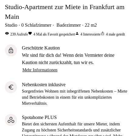
Studio-Apartment zur Miete in Frankfurt am
Main
Studio
0
Schlafzimmer
Badezimmer
22
m2
visibility
favorite
person
ios_share
239
Aufrufe
4
Mal als Favorit gespeichert
4
Interessierte
4
male geteilt
Geschützte Kaution
lock
Wir sind für dich da! Wenn dein Vermieter deine
Kaution nicht zurückzahlt, tun wir es.
Mehr Informationen
Nebenkosten inklusive
euro
Sorgenfreies Wohnen mit inbegriffenen Nebenkosten – Miete
und Betriebskosten in einem für ein unkompliziertes
Mietverhältnis.
Spotahome PLUS
Bietet den sichersten Aufenthalt für unsere Mieter, indem
Zugang zu höchsten Sicherheitsstandards und zusätzlicher