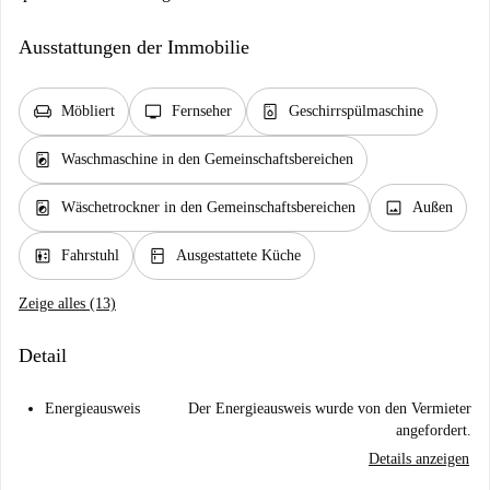
Ausstattungen der Immobilie
chair
tv
dishwasher_gen
Möbliert
Fernseher
Geschirrspülmaschine
local_laundry_service
Waschmaschine in den Gemeinschaftsbereichen
local_laundry_service
image
Wäschetrockner in den Gemeinschaftsbereichen
Außen
elevator
kitchen
Fahrstuhl
Ausgestattete Küche
Zeige alles (13)
Detail
Energieausweis
Der Energieausweis wurde von den Vermieter
angefordert.
Details anzeigen