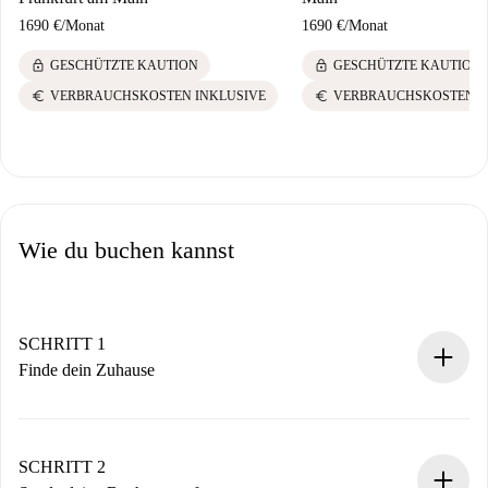
1690 €
/
Monat
1690 €
/
Monat
lock
lock
GESCHÜTZTE KAUTION
GESCHÜTZTE KAUTION
euro
euro
VERBRAUCHSKOSTEN INKLUSIVE
VERBRAUCHSKOSTEN I
Wie du buchen kannst
SCHRITT 1
Finde dein Zuhause
100% Online-Buchungsprozess.
Verifizierte Wohnungen und Vermieter.
Du erhältst alle notwendigen Informationen im Voraus.
SCHRITT 2