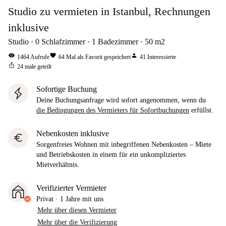
Studio zu vermieten in Istanbul, Rechnungen
inklusive
Studio
0
Schlafzimmer
1
Badezimmer
50
m2
visibility
favorite
person
1464
Aufrufe
64
Mal als Favorit gespeichert
41
Interessierte
ios_share
24
male geteilt
Sofortige Buchung
Deine Buchungsanfrage wird sofort angenommen, wenn du
die Bedingungen des Vermieters für Sofortbuchungen
erfüllst.
Nebenkosten inklusive
euro
Sorgenfreies Wohnen mit inbegriffenen Nebenkosten – Miete
und Betriebskosten in einem für ein unkompliziertes
Mietverhältnis.
Verifizierter Vermieter
Privat
·
1 Jahre
mit uns
Mehr über diesen Vermieter
Mehr über die Verifizierung