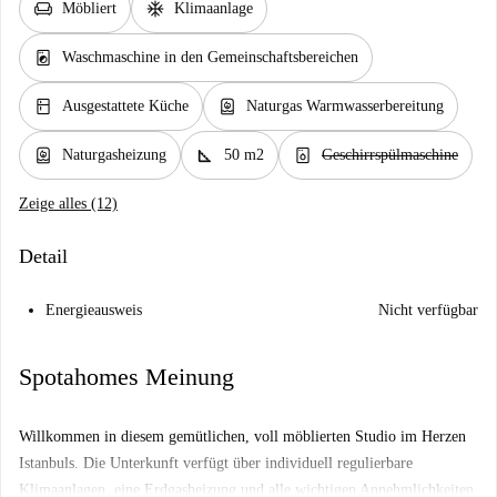
chair
ac_unit
Möbliert
Klimaanlage
local_laundry_service
Waschmaschine in den Gemeinschaftsbereichen
kitchen
water_heater
Ausgestattete Küche
Naturgas Warmwasserbereitung
water_heater
square_foot
dishwasher_gen
Naturgasheizung
50 m2
Geschirrspülmaschine
Zeige alles (12)
Detail
Energieausweis
Nicht verfügbar
Spotahomes Meinung
Willkommen in diesem gemütlichen, voll möblierten Studio im Herzen
Istanbuls. Die Unterkunft verfügt über individuell regulierbare
Klimaanlagen, eine Erdgasheizung und alle wichtigen Annehmlichkeiten