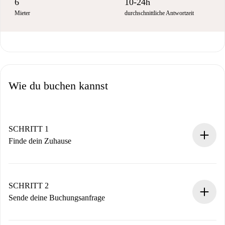
6
10-24h
Mieter
durchschnittliche Antwortzeit
Wie du buchen kannst
SCHRITT 1
Finde dein Zuhause
100% Online-Buchungsprozess.
Verifizierte Wohnungen und Vermieter.
Du erhältst alle notwendigen Informationen im Voraus.
SCHRITT 2
Sende deine Buchungsanfrage
Sende grundlegende Informationen zu deinem Profil und