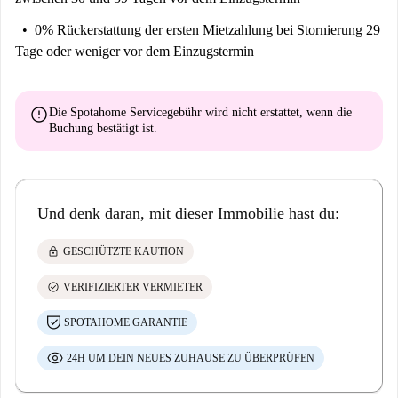
0% Rückerstattung der ersten Mietzahlung
bei Stornierung 29
Tage oder weniger vor dem Einzugstermin
error
Die Spotahome Servicegebühr wird
nicht erstattet
, wenn die
Buchung bestätigt ist.
Und denk daran, mit dieser Immobilie hast du:
lock
GESCHÜTZTE KAUTION
check_circle
VERIFIZIERTER VERMIETER
SPOTAHOME GARANTIE
24H UM DEIN NEUES ZUHAUSE ZU ÜBERPRÜFEN