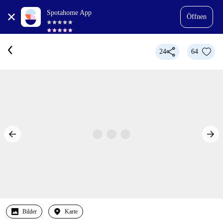
Spotahome App
Öffnen
24
64
Bilder
Karte