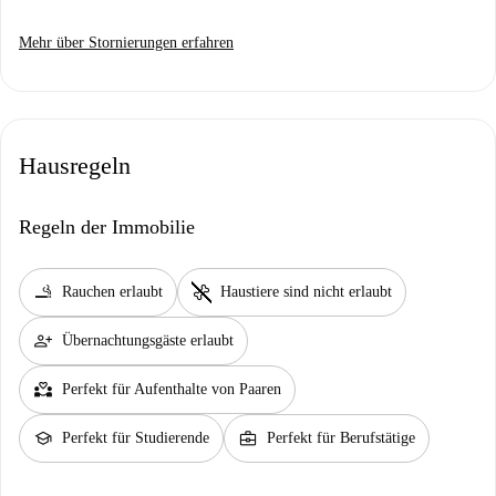
Mehr über Stornierungen erfahren
Hausregeln
Regeln der Immobilie
smoking_rooms
pet_supplies
Rauchen erlaubt
Haustiere sind nicht erlaubt
person_add
Übernachtungsgäste erlaubt
partner_heart
Perfekt für Aufenthalte von Paaren
school
business_center
Perfekt für Studierende
Perfekt für Berufstätige