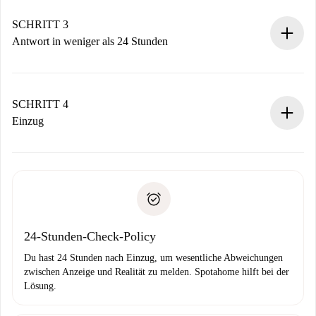
deiner Zahlungsmethode.
Denk daran, dass wir dich erst belasten, wenn der
SCHRITT 3
Vermieter zustimmt.
Antwort in weniger als 24 Stunden
Der Vermieter hat bis zu 24 Stunden Zeit zu bestätigen.
Sobald die Buchung akzeptiert ist, belasten wir dich und
stellen den Kontakt her.
SCHRITT 4
Wenn der Vermieter ablehnen muss, entstehen keine
Einzug
Kosten und wir schlagen Alternativen vor.
Kläre mit dem Vermieter die Ankunftsdetails,
Benötigte Dokumente bei „
Spotahome plus
“-Objekten.
Schlüsselübergabe usw.
Personalausweis oder Reisepass
Spotahome überweist die erste Zahlung nur, wenn du keine
Zahlungsfähigkeitsnachweis
Probleme meldest.
Bankeinzug
24-Stunden-Check-Policy
Du hast 24 Stunden nach Einzug, um wesentliche Abweichungen
zwischen Anzeige und Realität zu melden. Spotahome hilft bei der
Lösung.