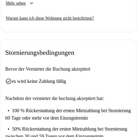
keyboard_arrow_down
Mehr sehen
wie eine voll ausgestattete Küche und einen gemeinsamen Zugang zu
einer Waschmaschine. Strom, Wasser, Gas und WLAN sind im Preis
Warum kann ich diese Wohnung nicht besichtigen?
inbegriffen, sodass dieses Studio ideal für alle ist, die einen stressfreien
Aufenthalt wünschen. Rauchen ist gestattet, Haustiere sind jedoch nicht
erlaubt.
Durch die zentrale Lage in Istanbul sind Sie von zahlreichen
Stornierungsbedingungen
Sehenswürdigkeiten umgeben. In der Nähe können Sie die Abdullah Ağa
Çeşmesi, die Hüseyin-Aga-Moschee, die Kethüda Ali Ağa Çeşmesi,
Madame Tussauds Istanbul und das historische Galatasaray-Bad
Bevor der Vermieter die Buchung akzeptiert
besuchen. Entdecken Sie die lebendige Kultur und Geschichte der Stadt
check_circle
es wird keine Zahlung fällig
direkt vor Ihrer Haustür.
Nachdem der vermieter die buchung akzeptiert hat:
100 % Rückerstattung der ersten Mietzahlung
bei Stornierung
60 Tage oder mehr vor dem Einzugstermin
50% Rückerstattung der ersten Mietzahlung
bei Stornierung
zwischen 30 und 59 Tagen vor dem Einzugstermin