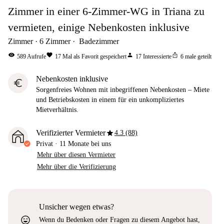
Zimmer in einer 6-Zimmer-WG in Triana zu
vermieten, einige Nebenkosten inklusive
Zimmer
6
Zimmer
Badezimmer
visibility
favorite
person
ios_share
589
Aufrufe
17
Mal als Favorit gespeichert
17
Interessierte
6
male geteilt
Nebenkosten inklusive
euro
Sorgenfreies Wohnen mit inbegriffenen Nebenkosten – Miete
und Betriebskosten in einem für ein unkompliziertes
Mietverhältnis.
star
Verifizierter Vermieter
4.3 (88)
Privat
·
11 Monate
bei uns
Mehr über diesen Vermieter
Mehr über die Verifizierung
Unsicher wegen etwas?
sentiment_very_satisfied
Wenn du Bedenken oder Fragen zu diesem Angebot hast,