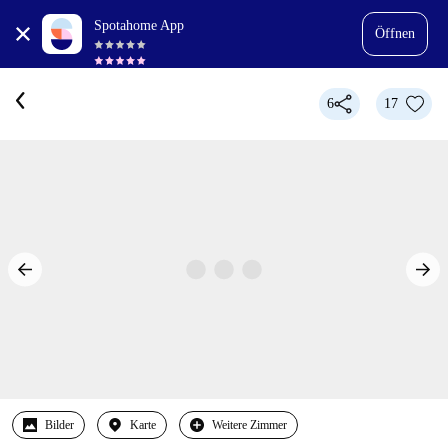
Spotahome App
Öffnen
6
17
Bilder
Karte
Weitere Zimmer