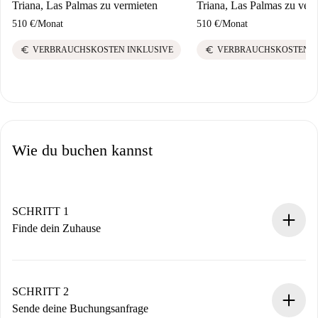
Triana, Las Palmas zu vermieten
Triana, Las Palmas zu ver
510 €
/
Monat
510 €
/
Monat
euro
euro
VERBRAUCHSKOSTEN INKLUSIVE
VERBRAUCHSKOSTEN I
Wie du buchen kannst
SCHRITT 1
Finde dein Zuhause
100% Online-Buchungsprozess.
Verifizierte Wohnungen und Vermieter.
Du erhältst alle notwendigen Informationen im Voraus.
SCHRITT 2
Sende deine Buchungsanfrage