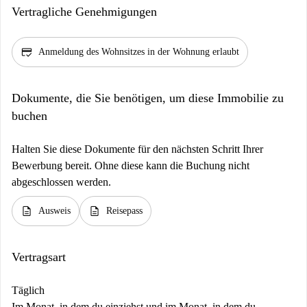
Vertragliche Genehmigungen
credit_score
Anmeldung des Wohnsitzes in der Wohnung erlaubt
Dokumente, die Sie benötigen, um diese Immobilie zu
buchen
Halten Sie diese Dokumente für den nächsten Schritt Ihrer
Bewerbung bereit. Ohne diese kann die Buchung nicht
abgeschlossen werden.
description
description
Ausweis
Reisepass
Vertragsart
Täglich
Im Monat, in dem du einziehst und im Monat, in dem du