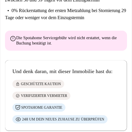
0% Rückerstattung der ersten Mietzahlung
bei Stornierung 29
Tage oder weniger vor dem Einzugstermin
error
Die Spotahome Servicegebühr wird
nicht erstattet
, wenn die
Buchung bestätigt ist.
Und denk daran, mit dieser Immobilie hast du:
lock
GESCHÜTZTE KAUTION
check_circle
VERIFIZIERTER VERMIETER
SPOTAHOME GARANTIE
24H UM DEIN NEUES ZUHAUSE ZU ÜBERPRÜFEN