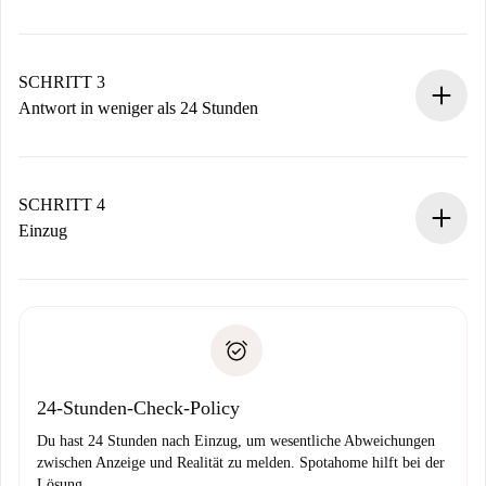
Sende grundlegende Informationen zu deinem Profil und
deiner Zahlungsmethode.
Denk daran, dass wir dich erst belasten, wenn der
SCHRITT 3
Vermieter zustimmt.
Antwort in weniger als 24 Stunden
Der Vermieter hat bis zu 24 Stunden Zeit zu bestätigen.
Sobald die Buchung akzeptiert ist, belasten wir dich und
stellen den Kontakt her.
SCHRITT 4
Wenn der Vermieter ablehnen muss, entstehen keine
Einzug
Kosten und wir schlagen Alternativen vor.
Kläre mit dem Vermieter die Ankunftsdetails,
Benötigte Dokumente bei „
Spotahome plus
“-Objekten.
Schlüsselübergabe usw.
Personalausweis oder Reisepass
Spotahome überweist die erste Zahlung nur, wenn du keine
Zahlungsfähigkeitsnachweis
Probleme meldest.
Bankeinzug
24-Stunden-Check-Policy
Du hast 24 Stunden nach Einzug, um wesentliche Abweichungen
zwischen Anzeige und Realität zu melden. Spotahome hilft bei der
Lösung.