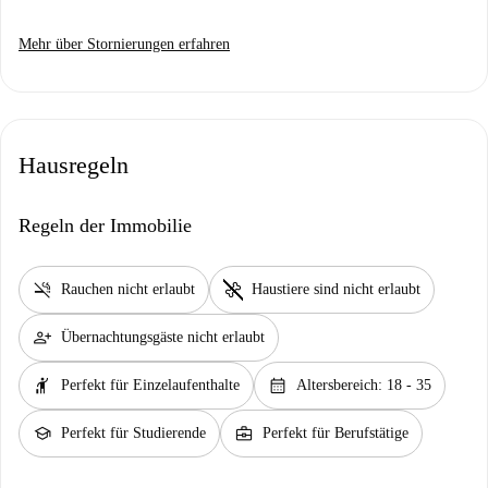
Mehr über Stornierungen erfahren
Hausregeln
Regeln der Immobilie
smoke_free
pet_supplies
Rauchen nicht erlaubt
Haustiere sind nicht erlaubt
person_add
Übernachtungsgäste nicht erlaubt
hail
calendar_month
Perfekt für Einzelaufenthalte
Altersbereich: 18 - 35
school
business_center
Perfekt für Studierende
Perfekt für Berufstätige