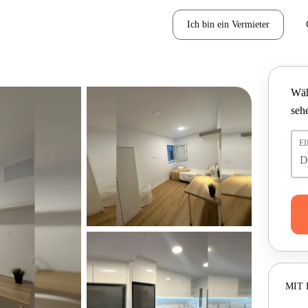
Ich bin ein Vermieter
Wäh
seh
E
MIT 