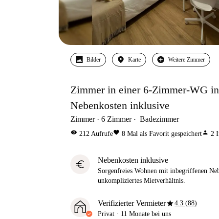
Bilder
Karte
Weitere Zimmer
Zimmer in einer 6-Zimmer-WG in 
Nebenkosten inklusive
Zimmer
6
Zimmer
Badezimmer
visibility
favorite
person
212
Aufrufe
8
Mal als Favorit gespeichert
2
I
Nebenkosten inklusive
euro
Sorgenfreies Wohnen mit inbegriffenen Neb
unkompliziertes Mietverhältnis.
star
Verifizierter Vermieter
4.3 (88)
Privat
·
11 Monate
bei uns