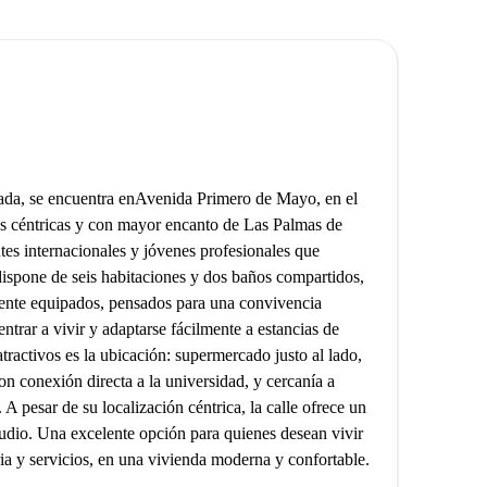
ada, se encuentra enAvenida Primero de Mayo, en el
ás céntricas y con mayor encanto de Las Palmas de
tes internacionales y jóvenes profesionales que
spone de seis habitaciones y dos baños compartidos,
nte equipados, pensados para una convivencia
entrar a vivir y adaptarse fácilmente a estancias de
tractivos es la ubicación: supermercado justo al lado,
n conexión directa a la universidad, y cercanía a
 A pesar de su localización céntrica, la calle ofrece un
studio. Una excelente opción para quienes desean vivir
a y servicios, en una vivienda moderna y confortable.