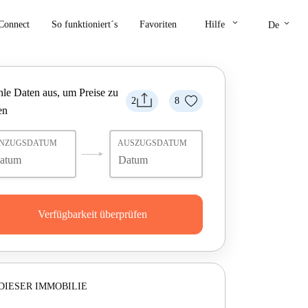
keyboard_arrow_down
keyboard_arrow_down
Connect
So funktioniert´s
Favoriten
Hilfe
De
le Daten aus, um Preise zu
2
8
en
INZUGSDATUM
AUSZUGSDATUM
Verfügbarkeit überprüfen
DIESER IMMOBILIE