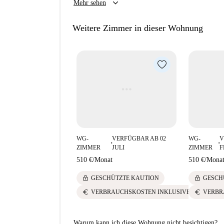
keyboard_arrow_down
Mehr sehen
Spotahome werden sorgfältig geprüft, um Ihnen
zu garantieren.
Weitere Zimmer in dieser Wohnung
Die Lage ist ideal für Ausflüge zu zahlreichen 
Besuchen Sie berühmte Orte wie die Plaza de San
sowie die Plaza de Cairasco und die Plaza de S
dieser zentralen Lage können Sie die kulturell
Canaria ganz entspannt genießen und erkunden.
WG-
VERFÜGBAR AB 02
WG-
V
■
■
ZIMMER
JULI
ZIMMER
F
510 €
/
Monat
510 €
/
Mona
lock
lock
GESCHÜTZTE KAUTION
GESCH
euro
euro
VERBRAUCHSKOSTEN INKLUSIVE
VERBR
Warum kann ich diese Wohnung nicht besichtigen?