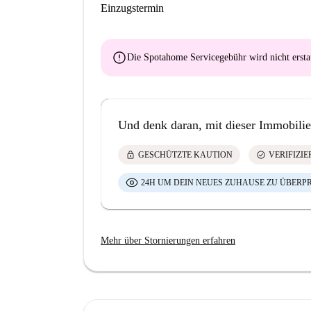
Einzugstermin
error
Die Spotahome Servicegebühr wird
nicht ersta
Und denk daran, mit dieser Immobilie
lock
check_circle
GESCHÜTZTE KAUTION
VERIFIZI
24H UM DEIN NEUES ZUHAUSE ZU ÜBERP
Mehr über Stornierungen erfahren