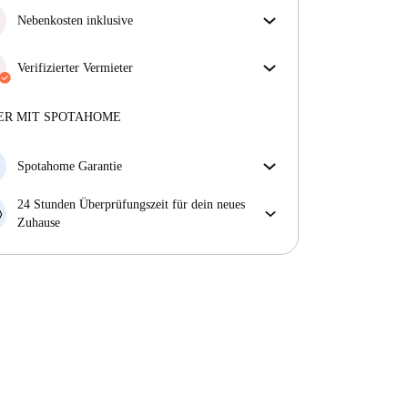
Nebenkosten inklusive
Sorgenfreies Wohnen mit inbegriffenen Nebenkosten
– Miete und Betriebskosten in einem für ein
Verifizierter Vermieter
unkompliziertes Mietverhältnis.
Privat
·
11 Monate
bei uns
Mehr über diesen Vermieter
ER MIT SPOTAHOME
Mehr über die Verifizierung
Spotahome Garantie
Falls der Vermieter deine Buchung kurzfristig
24 Stunden Überprüfungszeit für dein neues
storniert, werden wir dir entweder A) ein Hotel
Zuhause
bezahlen und dir helfen eine neue Wohnung zu
Bei Abweichungen vom Inserat, melde dich sofort
finden oder B) den gezahlten Betrag vollständig
innerhalb von 24 Stunden, damit wir das Problem
zurückerstatten.
lösen können.