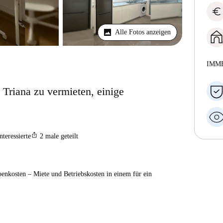
euro
Alle Fotos anzeigen
IMM
Triana zu vermieten, einige
ios_share
nteressierte
2
male geteilt
enkosten – Miete und Betriebskosten in einem für ein