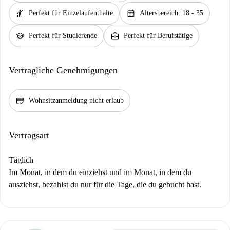
hail
calendar_month
Perfekt für Einzelaufenthalte
Altersbereich: 18 - 35
school
business_center
Perfekt für Studierende
Perfekt für Berufstätige
Vertragliche Genehmigungen
credit_score
Wohnsitzanmeldung nicht erlaub
Vertragsart
Täglich
Im Monat, in dem du einziehst und im Monat, in dem du
ausziehst, bezahlst du nur für die Tage, die du gebucht hast.