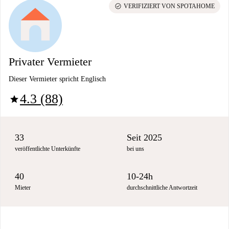
check_circle
VERIFIZIERT VON SPOTAHOME
Privater Vermieter
Dieser Vermieter spricht Englisch
4.3 (88)
star
33
Seit 2025
veröffentlichte Unterkünfte
bei uns
40
10-24h
Mieter
durchschnittliche Antwortzeit