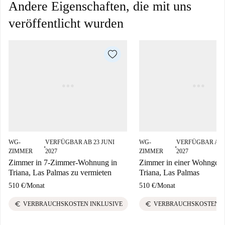
Andere Eigenschaften, die mit uns
veröffentlicht wurden
WG-
VERFÜGBAR AB 23 JUNI
WG-
VERFÜGBAR AB 0
■
■
ZIMMER
2027
ZIMMER
2027
Zimmer in 7-Zimmer-Wohnung in
Zimmer in einer Wohngeme
Triana, Las Palmas zu vermieten
Triana, Las Palmas
510 €
/
Monat
510 €
/
Monat
euro
euro
VERBRAUCHSKOSTEN INKLUSIVE
VERBRAUCHSKOSTEN I