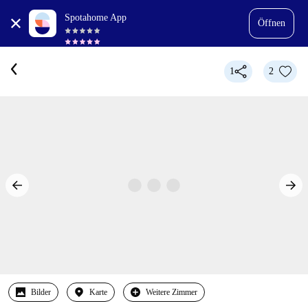
Spotahome App
Öffnen
1
2
Bilder
Karte
Weitere Zimmer