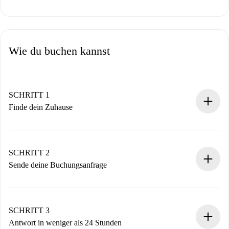
Wie du buchen kannst
SCHRITT 1
Finde dein Zuhause
100% Online-Buchungsprozess.
Verifizierte Wohnungen und Vermieter.
Du erhältst alle notwendigen Informationen im Voraus.
SCHRITT 2
Sende deine Buchungsanfrage
Sende grundlegende Informationen zu deinem Profil und
deiner Zahlungsmethode.
Denk daran, dass wir dich erst belasten, wenn der
SCHRITT 3
Vermieter zustimmt.
Antwort in weniger als 24 Stunden