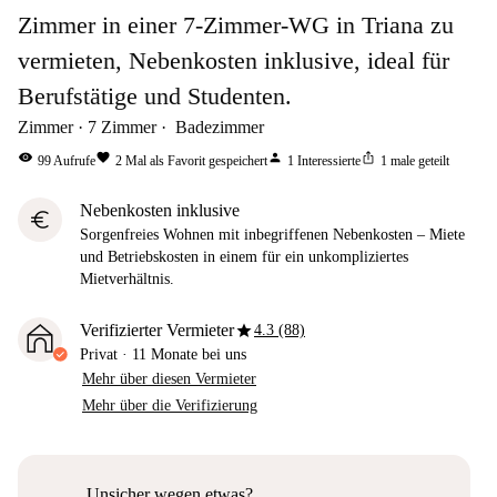
Zimmer in einer 7-Zimmer-WG in Triana zu
vermieten, Nebenkosten inklusive, ideal für
Berufstätige und Studenten.
Zimmer
7
Zimmer
Badezimmer
visibility
favorite
person
ios_share
99
Aufrufe
2
Mal als Favorit gespeichert
1
Interessierte
1
male geteilt
Nebenkosten inklusive
euro
Sorgenfreies Wohnen mit inbegriffenen Nebenkosten – Miete
und Betriebskosten in einem für ein unkompliziertes
Mietverhältnis.
star
Verifizierter Vermieter
4.3 (88)
Privat
·
11 Monate
bei uns
Mehr über diesen Vermieter
Mehr über die Verifizierung
Unsicher wegen etwas?