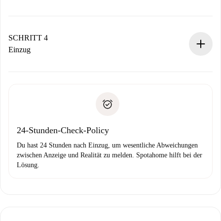
Der Vermieter hat bis zu 24 Stunden Zeit zu bestätigen.
Sobald die Buchung akzeptiert ist, belasten wir dich und
stellen den Kontakt her.
SCHRITT 4
Wenn der Vermieter ablehnen muss, entstehen keine
Einzug
Kosten und wir schlagen Alternativen vor.
Kläre mit dem Vermieter die Ankunftsdetails,
Benötigte Dokumente bei „
Spotahome plus
“-Objekten.
Schlüsselübergabe usw.
Personalausweis oder Reisepass
Spotahome überweist die erste Zahlung nur, wenn du keine
Zahlungsfähigkeitsnachweis
Probleme meldest.
Bankeinzug
24-Stunden-Check-Policy
Du hast 24 Stunden nach Einzug, um wesentliche Abweichungen
zwischen Anzeige und Realität zu melden. Spotahome hilft bei der
Lösung.