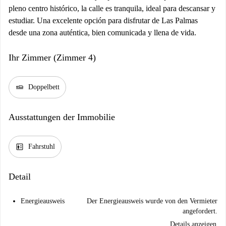
pleno centro histórico, la calle es tranquila, ideal para descansar y
estudiar. Una excelente opción para disfrutar de Las Palmas
desde una zona auténtica, bien comunicada y llena de vida.
Ihr Zimmer (Zimmer 4)
airline_seat_flat
Doppelbett
Ausstattungen der Immobilie
elevator
Fahrstuhl
Detail
Energieausweis
Der Energieausweis wurde von den Vermieter
angefordert.
Details anzeigen