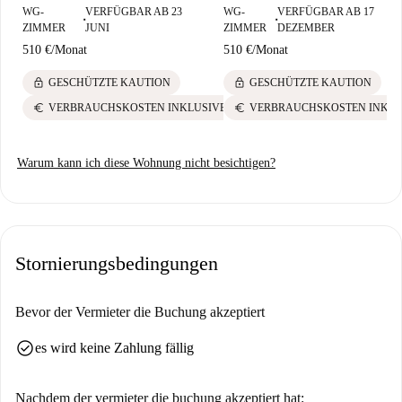
WG-
VERFÜGBAR AB 23
WG-
VERFÜGBAR AB 17
■
■
ZIMMER
JUNI
ZIMMER
DEZEMBER
510 €
/
Monat
510 €
/
Monat
lock
lock
GESCHÜTZTE KAUTION
GESCHÜTZTE KAUTION
euro
euro
VERBRAUCHSKOSTEN INKLUSIVE
VERBRAUCHSKOSTEN INKLU
Warum kann ich diese Wohnung nicht besichtigen?
Stornierungsbedingungen
Bevor der Vermieter die Buchung akzeptiert
check_circle
es wird keine Zahlung fällig
Nachdem der vermieter die buchung akzeptiert hat: