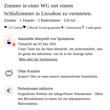
Zimmer in einer WG mit einem
Schlafzimmer in Lissabon zu vermieten.
Zimmer
1
Zimmer
2
Badezimmer
120
m2
visibility
favorite
person
ios_share
127
Aufrufe
2
Mal als Favorit gespeichert
3
Interessierte
3
male geteilt
Immobilie überprüft von Spotahome
Überprüft am
03 Juni 2026
Unser Team hat das Haus überprüft, um sicherzustellen, dass
du genau das bekommst, was du in der Anzeige siehst.
Mehr über die Verifizierung
Ohne Kaution
Jackpot! Dies ist eines unserer kautionsfreien Immobilien.
Nebenkosten inklusive
euro
Sorgenfreies Wohnen mit inbegriffenen Nebenkosten – Miete
und Betriebskosten in einem für ein unkompliziertes
Mietverhältnis.