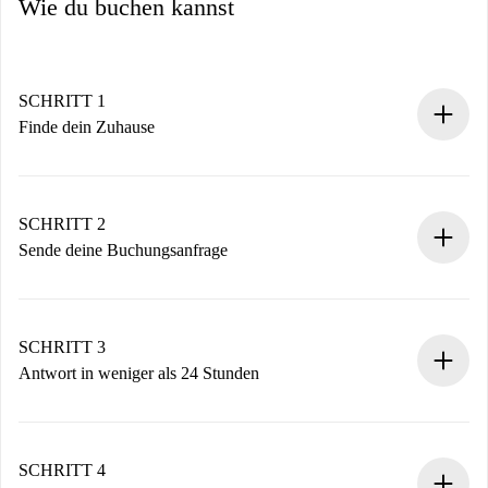
Wie du buchen kannst
SCHRITT 1
Finde dein Zuhause
100% Online-Buchungsprozess.
Verifizierte Wohnungen und Vermieter.
Du erhältst alle notwendigen Informationen im Voraus.
SCHRITT 2
Sende deine Buchungsanfrage
Sende grundlegende Informationen zu deinem Profil und
deiner Zahlungsmethode.
Denk daran, dass wir dich erst belasten, wenn der
SCHRITT 3
Vermieter zustimmt.
Antwort in weniger als 24 Stunden
Der Vermieter hat bis zu 24 Stunden Zeit zu bestätigen.
Sobald die Buchung akzeptiert ist, belasten wir dich und
stellen den Kontakt her.
SCHRITT 4