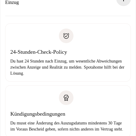
Wenn der Vermieter ablehnen muss, entstehen keine
Einzug
Kosten und wir schlagen Alternativen vor.
Kläre mit dem Vermieter die Ankunftsdetails,
Benötigte Dokumente bei „
Spotahome plus
“-Objekten.
Schlüsselübergabe usw.
Personalausweis oder Reisepass
Spotahome überweist die erste Zahlung nur, wenn du keine
Zahlungsfähigkeitsnachweis
Probleme meldest.
Bankeinzug
24-Stunden-Check-Policy
Du hast 24 Stunden nach Einzug, um wesentliche Abweichungen
zwischen Anzeige und Realität zu melden. Spotahome hilft bei der
Lösung.
Kündigungsbedingungen
Du musst eine Änderung des Auszugsdatums mindestens 30 Tage
im Voraus Bescheid geben, sofern nichts anderes im Vertrag steht.