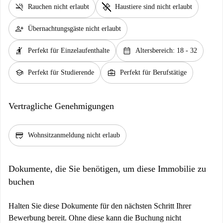
smoke_free
pet_supplies
Rauchen nicht erlaubt
Haustiere sind nicht erlaubt
person_add
Übernachtungsgäste nicht erlaubt
hail
calendar_month
Perfekt für Einzelaufenthalte
Altersbereich: 18 - 32
school
business_center
Perfekt für Studierende
Perfekt für Berufstätige
Vertragliche Genehmigungen
credit_score
Wohnsitzanmeldung nicht erlaub
Dokumente, die Sie benötigen, um diese Immobilie zu
buchen
Halten Sie diese Dokumente für den nächsten Schritt Ihrer
Bewerbung bereit. Ohne diese kann die Buchung nicht