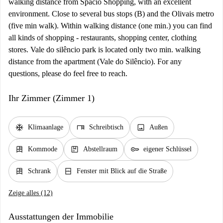
walking distance from Spacio Shopping, with an excellent
environment. Close to several bus stops (B) and the Olivais metro
(five min walk). Within walking distance (one min.) you can find
all kinds of shopping - restaurants, shopping center, clothing
stores. Vale do silêncio park is located only two min. walking
distance from the apartment (Vale do Silêncio). For any
questions, please do feel free to reach.
Ihr Zimmer (Zimmer 1)
ac_unit
desk
image
Klimaanlage
Schreibtisch
Außen
dresser
package
key
Kommode
Abstellraum
eigener Schlüssel
dresser
window_closed
Schrank
Fenster mit Blick auf die Straße
Zeige alles (12)
Ausstattungen der Immobilie