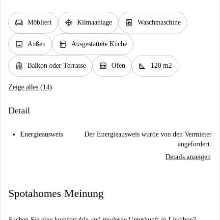
chair
ac_unit
local_laundry_service
Möbliert
Klimaanlage
Waschmaschine
image
kitchen
Außen
Ausgestattete Küche
balcony
oven_gen
square_foot
Balkon oder Terrasse
Ofen
120 m2
Zeige alles (14)
Detail
Energieausweis
Der Energieausweis wurde von den Vermieter
angefordert.
Details anzeigen
Spotahomes Meinung
Suchen Sie eine komfortable und moderne Unterkunft in Lissabon?