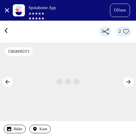
Spotahome App
Öffnen
3
2
ÜBERPRÜFT
Bilder
Karte