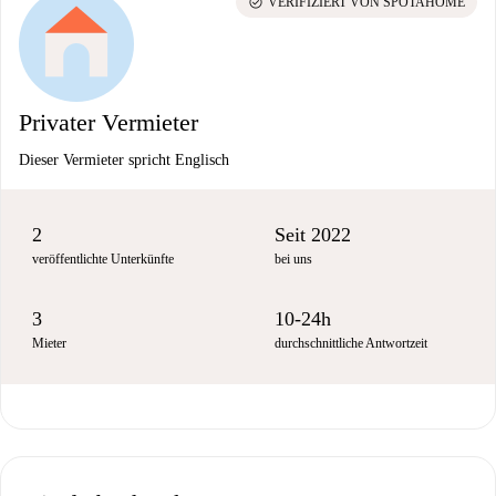
check_circle
VERIFIZIERT VON SPOTAHOME
Privater Vermieter
Dieser Vermieter spricht Englisch
2
Seit 2022
veröffentlichte Unterkünfte
bei uns
3
10-24h
Mieter
durchschnittliche Antwortzeit