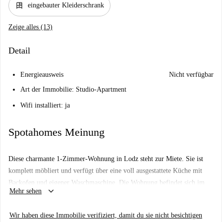
dresser
eingebauter Kleiderschrank
Zeige alles (13)
Detail
Energieausweis
Nicht verfügbar
Art der Immobilie: Studio-Apartment
Wifi installiert: ja
Spotahomes Meinung
Diese charmante 1-Zimmer-Wohnung in Lodz steht zur Miete. Sie ist
komplett möbliert und verfügt über eine voll ausgestattete Küche mit
Backofen und eigener Waschmaschine. Die Wohnung befindet sich im
keyboard_arrow_down
Mehr sehen
Innenbereich und ist bequem mit dem Aufzug erreichbar. Für ein
angenehmes Wohnklima sorgen eine zentrale Klimaanlage und Heizung.
Wir haben diese Immobilie verifiziert, damit du sie nicht besichtigen
Bitte beachten Sie, dass dieses Angebot von einem Mitarbeiter von