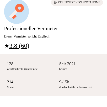
check_circle
VERIFIZIERT VON SPOTAHOME
Professioneller Vermieter
Dieser Vermieter spricht Englisch
3.8 (60)
star
128
Seit 2021
veröffentlichte Unterkünfte
bei uns
214
9-15h
Mieter
durchschnittliche Antwortzeit