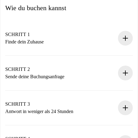
Wie du buchen kannst
SCHRITT 1
Finde dein Zuhause
100% Online-Buchungsprozess.
Verifizierte Wohnungen und Vermieter.
Du erhältst alle notwendigen Informationen im Voraus.
SCHRITT 2
Sende deine Buchungsanfrage
Sende grundlegende Informationen zu deinem Profil und
deiner Zahlungsmethode.
Denk daran, dass wir dich erst belasten, wenn der
SCHRITT 3
Vermieter zustimmt.
Antwort in weniger als 24 Stunden
Der Vermieter hat bis zu 24 Stunden Zeit zu bestätigen.
Sobald die Buchung akzeptiert ist, belasten wir dich und