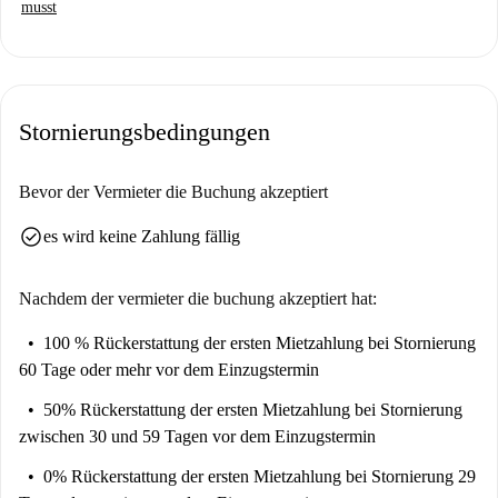
musst
Spotahome persönlich geprüft wurde.
Die Wohnung liegt im Herzen von Lodz, umgeben von einer Vielzahl an
Restaurants und Einkaufsmöglichkeiten. In der Nähe finden Sie
beispielsweise Piramida Kebab, Hello Kebab und Gorom Kebab
Stornierungsbedingungen
Dąbrowa. Auch polnische Lokale wie das Rarytas Domowe Bistro und
Nalesniki I Serniki sind gut erreichbar. Der Supermarkt Społem ist
ebenfalls in der Nähe und bietet alles für Ihre Einkäufe. Entdecken Sie
Bevor der Vermieter die Buchung akzeptiert
den Charme von Lodz mit dieser zentral gelegenen Wohnung.
check_circle
es wird keine Zahlung fällig
Nachdem der vermieter die buchung akzeptiert hat:
100 % Rückerstattung der ersten Mietzahlung
bei Stornierung
60 Tage oder mehr vor dem Einzugstermin
50% Rückerstattung der ersten Mietzahlung
bei Stornierung
zwischen 30 und 59 Tagen vor dem Einzugstermin
0% Rückerstattung der ersten Mietzahlung
bei Stornierung 29