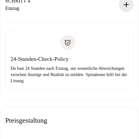
stellen den Kontakt her.
SCHRITT 4
Wenn der Vermieter ablehnen muss, entstehen keine
Einzug
Kosten und wir schlagen Alternativen vor.
Kläre mit dem Vermieter die Ankunftsdetails,
Benötigte Dokumente bei „
Spotahome plus
“-Objekten.
Schlüsselübergabe usw.
Personalausweis oder Reisepass
Spotahome überweist die erste Zahlung nur, wenn du keine
Zahlungsfähigkeitsnachweis
Probleme meldest.
Bankeinzug
24-Stunden-Check-Policy
Du hast 24 Stunden nach Einzug, um wesentliche Abweichungen
zwischen Anzeige und Realität zu melden. Spotahome hilft bei der
Lösung.
Preisgestaltung