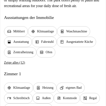
or simply relaxing outdoors. The park offers plenty of paths and
recreational areas for your daily dose of fresh air.
Ausstattungen der Immobilie
chair
ac_unit
local_laundry_service
Möbliert
Klimaanlage
Waschmaschine
window_open
elevator
kitchen
Ausstattung
Fahrstuhl
Ausgestattete Küche
water_heater
oven_gen
Zentralheizung
Ofen
Zeige alles (12)
Zimmer 1
ac_unit
water_heater
soap
Klimaanlage
Heizung
eigenes Bad
desk
image
dresser
shelves
Schreibtisch
Außen
Kommode
Regal