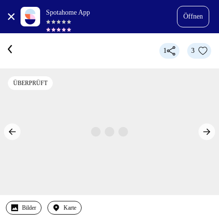
Spotahome App
Öffnen
1
3
ÜBERPRÜFT
Bilder
Karte