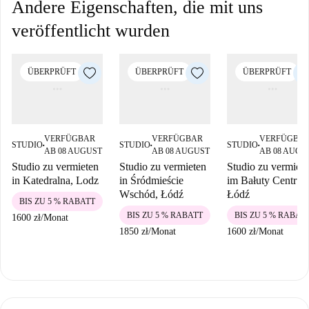
Andere Eigenschaften, die mit uns
veröffentlicht wurden
ÜBERPRÜFT
ÜBERPRÜFT
ÜBERPRÜFT
VERFÜGBAR
VERFÜGBAR
VERFÜGBA
STUDIO
STUDIO
STUDIO
■
■
■
AB 08 AUGUST
AB 08 AUGUST
AB 08 AUGU
Studio zu vermieten
Studio zu vermieten
Studio zu vermiet
in Katedralna, Lodz
in Śródmieście
im Bałuty Centrum
Wschód, Łódź
Łódź
BIS ZU 5 % RABATT
BIS ZU 5 % RABATT
BIS ZU 5 % RABAT
1600 zł
/
Monat
1850 zł
/
Monat
1600 zł
/
Monat