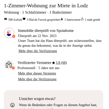
1-Zimmer-Wohnung zur Miete in Lodz
Wohnung
1
Schlafzimmer
1
Badezimmer
visibility
favorite
person
ios_share
508
Aufrufe
3
Mal als Favorit gespeichert
1
Interessierte
1
male geteilt
Immobilie überprüft von Spotahome
Überprüft am
22 Nov. 2023
Unser Team hat das Haus überprüft, um sicherzustellen, dass
du genau das bekommst, was du in der Anzeige siehst.
Mehr über die Verifizierung
star
Verifizierter Vermieter
3.8 (60)
Professionell
·
5 Jahre
mit uns
Mehr über diesen Vermieter
Mehr über die Verifizierung
Unsicher wegen etwas?
sentiment_very_satisfied
Wenn du Bedenken oder Fragen zu diesem Angebot hast,