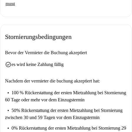
Supermärkte, Restaurants und andere Dienstleistungen.
musst
TRANSPORT: Die Wohnung befindet sich im Herzen von Lodz. Der
Standort ist gut mit anderen Teilen von Lodz verbunden. Es gibt viele
Straßenbahn- und Buslinien, mit denen Sie jedes Ziel in Lodz sehr
schnell erreichen können.
Stornierungsbedingungen
ENTFERNUNG ZU DEN FAKULTÄTEN: 1 km Technische
Universität Lodz (Politechnika); 1 km Medizinische Universität; 1,5 km
Bevor der Vermieter die Buchung akzeptiert
Akademie für Musikkunst; 1 km Universität Lodz; 3 km Kunstakademie.
check_circle
WOHNUNG NEU RENOVIERT
es wird keine Zahlung fällig
Praktisch, gut geplant und eingerichtet, um Ihnen vollen Komfort
zu bieten
Nachdem der vermieter die buchung akzeptiert hat:
moderne Geräte und Geräte.
100 % Rückerstattung der ersten Mietzahlung
bei Stornierung
DATENSCHUTZ
60 Tage oder mehr vor dem Einzugstermin
Separater Eingang zum Studio, gesichertes Treppenhaus mit
50% Rückerstattung der ersten Mietzahlung
bei Stornierung
Gegensprechanlage,
zwischen 30 und 59 Tagen vor dem Einzugstermin
privates Badezimmer und Kochnische.
0% Rückerstattung der ersten Mietzahlung
bei Stornierung 29