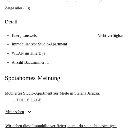
Zeige alles (13)
Detail
Energieausweis
Nicht verfügbar
Immobilientyp: Studio-Apartment
WLAN installiert: ja
Anzahl Badezimmer: 1
Spotahomes Meinung
Möbliertes Studio-Apartment zur Miete in Stefana Jaracza.
TOLLE LAGE
IN DER NÄHE: Universität Lodz, Technische Universität Lodz,
keyboard_arrow_down
Mehr sehen
Bahnhof Lodz Fabryczna, Bahnhof Lodz Kaliska, Medizinische
Universität, Musikakademie, Kunstakademie, Manufaktura, viele
Wir haben diese Immobilie verifiziert, damit du sie nicht besichtigen