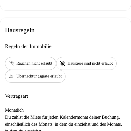
Hausregeln
Regeln der Immobilie
smoke_free
pet_supplies
Rauchen nicht erlaubt
Haustiere sind nicht erlaubt
person_add
Übernachtungsgäste erlaubt
Vertragsart
Monatlich
Du zahlst die Miete für jeden Kalendermonat deiner Buchung,
einschließlich des Monats, in dem du einziehst und des Monats,