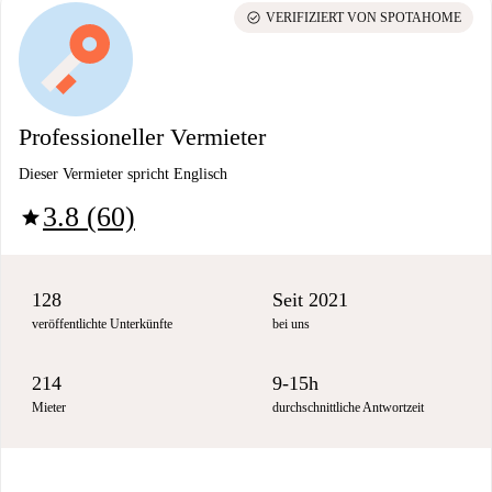
check_circle
VERIFIZIERT VON SPOTAHOME
Professioneller Vermieter
Dieser Vermieter spricht Englisch
3.8 (60)
star
128
Seit 2021
veröffentlichte Unterkünfte
bei uns
214
9-15h
Mieter
durchschnittliche Antwortzeit