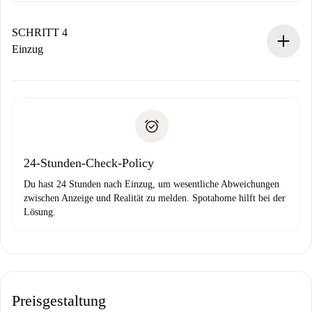
Sobald die Buchung akzeptiert ist, belasten wir dich und
stellen den Kontakt her.
SCHRITT 4
Wenn der Vermieter ablehnen muss, entstehen keine
Einzug
Kosten und wir schlagen Alternativen vor.
Kläre mit dem Vermieter die Ankunftsdetails,
Benötigte Dokumente bei „
Spotahome plus
“-Objekten.
Schlüsselübergabe usw.
Personalausweis oder Reisepass
Spotahome überweist die erste Zahlung nur, wenn du keine
Zahlungsfähigkeitsnachweis
Probleme meldest.
Bankeinzug
24-Stunden-Check-Policy
Du hast 24 Stunden nach Einzug, um wesentliche Abweichungen
zwischen Anzeige und Realität zu melden. Spotahome hilft bei der
Lösung.
Preisgestaltung