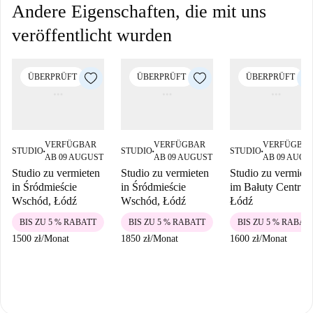
Andere Eigenschaften, die mit uns
veröffentlicht wurden
ÜBERPRÜFT
ÜBERPRÜFT
ÜBERPRÜFT
VERFÜGBAR
VERFÜGBAR
VERFÜGBA
STUDIO
STUDIO
STUDIO
■
■
■
AB 09 AUGUST
AB 09 AUGUST
AB 09 AUGU
Studio zu vermieten
Studio zu vermieten
Studio zu vermiet
in Śródmieście
in Śródmieście
im Bałuty Centrum
Wschód, Łódź
Wschód, Łódź
Łódź
BIS ZU 5 % RABATT
BIS ZU 5 % RABATT
BIS ZU 5 % RABAT
1500 zł
/
Monat
1850 zł
/
Monat
1600 zł
/
Monat