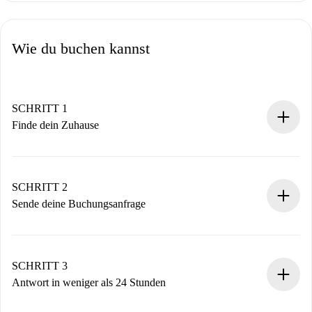
Wie du buchen kannst
SCHRITT 1
Finde dein Zuhause
100% Online-Buchungsprozess.
Verifizierte Wohnungen und Vermieter.
Du erhältst alle notwendigen Informationen im Voraus.
SCHRITT 2
Sende deine Buchungsanfrage
Sende grundlegende Informationen zu deinem Profil und
deiner Zahlungsmethode.
Denk daran, dass wir dich erst belasten, wenn der
SCHRITT 3
Vermieter zustimmt.
Antwort in weniger als 24 Stunden
Der Vermieter hat bis zu 24 Stunden Zeit zu bestätigen.