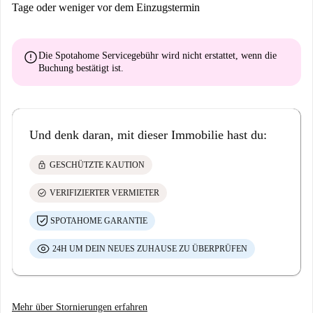
VOLLSTÄNDIGE AUSSTATTUNG
Tage oder weniger vor dem Einzugstermin
komplett möbliert und ausgestattet,
nach bestimmten Standards vorbereitet, damit Sie sich vom ersten
error
Die Spotahome Servicegebühr wird
nicht erstattet
, wenn die
Tag Ihres Aufenthalts an wohl fühlen können,
Buchung bestätigt ist.
Zur Verfügung gestellte Ausstattung: Doppelschlafsofa,
geräumiger Kleiderschrank, Kommode, Regale, Tisch, Stühle,
Steh- und Hängelampen, Waschmaschine, Induktionsherd,
Und denk daran, mit dieser Immobilie hast du:
Mikrowelle, Kühlschrank mit Gefrierfach, Wasserkocher,
Staubsauger, Bügelbrett, Wäschetrockner , Mopp, Bügeleisen,
lock
GESCHÜTZTE KAUTION
Töpfe, Besteck, Gläser, Teller, Bratpfanne und anderes
notwendiges Kochzubehör.
check_circle
VERIFIZIERTER VERMIETER
SPOTAHOME GARANTIE
24H UM DEIN NEUES ZUHAUSE ZU ÜBERPRÜFEN
Mehr über Stornierungen erfahren