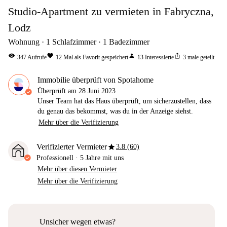
Studio-Apartment zu vermieten in Fabryczna,
Lodz
Wohnung
1
Schlafzimmer
1
Badezimmer
visibility
favorite
person
ios_share
347
Aufrufe
12
Mal als Favorit gespeichert
13
Interessierte
3
male geteilt
Immobilie überprüft von Spotahome
Überprüft am
28 Juni 2023
Unser Team hat das Haus überprüft, um sicherzustellen, dass
du genau das bekommst, was du in der Anzeige siehst.
Mehr über die Verifizierung
star
Verifizierter Vermieter
3.8 (60)
Professionell
·
5 Jahre
mit uns
Mehr über diesen Vermieter
Mehr über die Verifizierung
Unsicher wegen etwas?