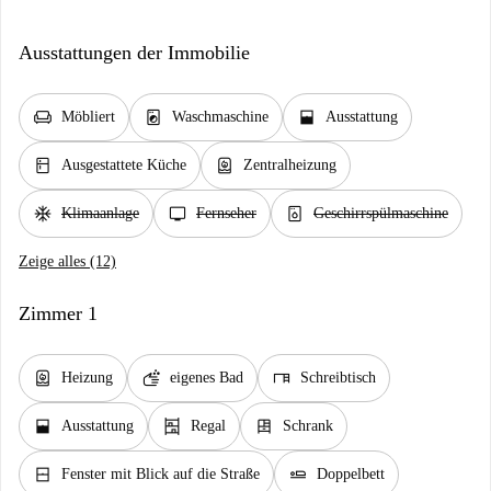
Ausstattungen der Immobilie
chair
local_laundry_service
window_open
Möbliert
Waschmaschine
Ausstattung
kitchen
water_heater
Ausgestattete Küche
Zentralheizung
ac_unit
tv
dishwasher_gen
Klimaanlage
Fernseher
Geschirrspülmaschine
Zeige alles (12)
Zimmer 1
water_heater
soap
desk
Heizung
eigenes Bad
Schreibtisch
window_open
shelves
dresser
Ausstattung
Regal
Schrank
window_closed
airline_seat_flat
Fenster mit Blick auf die Straße
Doppelbett