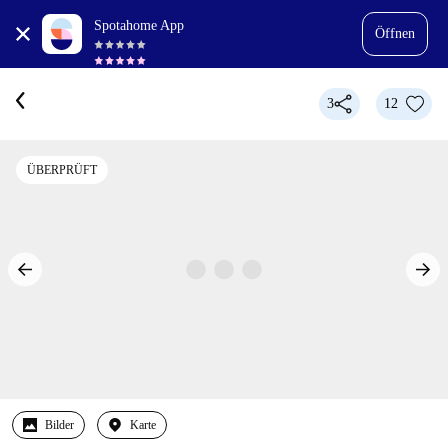
Spotahome App
Öffnen
3
12
ÜBERPRÜFT
Bilder
Karte