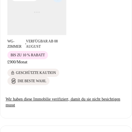
WG-
VERFÜGBAR AB 08
■
ZIMMER
AUGUST
BIS ZU 10 % RABATT
£900
/
Monat
lock
GESCHÜTZTE KAUTION
DIE BESTE WAHL
Wir haben diese Immobilie verifiziert, damit du sie nicht besichtigen
musst