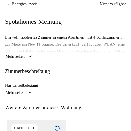
Energieausweis
Nicht verfügbar
Spotahomes Meinung
Ein voll möbliertes Zimmer in einem Apartment mit 4 Schlafzimmern
zur Miete am New Pl Square. Die Unterkunft verfügt über WLAN, eine
voll ausgestattete Küche, einen Ofen, eine Waschmaschine, einen Balkon
keyboard_arrow_down
Mehr sehen
und vieles mehr. Es befindet sich neben der U-Bahnstation Bermondsey
und nur einen kurzen Spaziergang von der Themse entfernt.
Zimmerbeschreibung
Nur Einzelbelegung
keyboard_arrow_down
Mehr sehen
Weitere Zimmer in dieser Wohnung
ÜBERPRÜFT