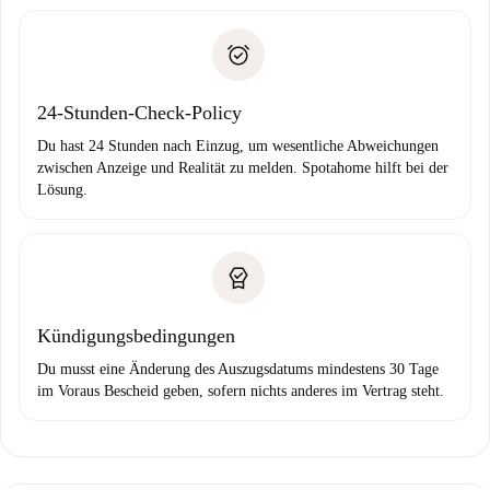
Schlüsselübergabe usw.
Personalausweis oder Reisepass
Spotahome überweist die erste Zahlung nur, wenn du keine
Zahlungsfähigkeitsnachweis
Probleme meldest.
Bankeinzug
24-Stunden-Check-Policy
Du hast 24 Stunden nach Einzug, um wesentliche Abweichungen
zwischen Anzeige und Realität zu melden. Spotahome hilft bei der
Lösung.
Kündigungsbedingungen
Du musst eine Änderung des Auszugsdatums mindestens 30 Tage
im Voraus Bescheid geben, sofern nichts anderes im Vertrag steht.