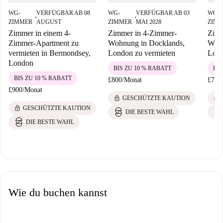
WG-
VERFÜGBAR AB 08
WG-
VERFÜGBAR AB 03
WG-
■
■
ZIMMER
AUGUST
ZIMMER
MAI 2028
ZIM
Zimmer in einem 4-
Zimmer in 4-Zimmer-
Zimm
Zimmer-Apartment zu
Wohnung in Docklands,
Wohn
vermieten in Bermondsey,
London zu vermieten
Lond
London
BIS ZU 10 % RABATT
BIS
BIS ZU 10 % RABATT
£800
/
Monat
£750
£900
/
Monat
lock
lock
GESCHÜTZTE KAUTION
lock
GESCHÜTZTE KAUTION
DIE BESTE WAHL
DIE BESTE WAHL
Wie du buchen kannst