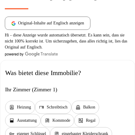
Original-Inhalte auf Englisch anzeigen
Hi - diese Anzeige wurde automatisch übersetzt. Es kann sein, dass sie
nicht 100% korrekt ist. Um sicherzugehen, dass alles richtig ist, lies das
Original auf Englisch.
Was bietet diese Immobilie?
Ihr Zimmer (Zimmer 1)
water_heater
desk
balcony
Heizung
Schreibtisch
Balkon
window_open
dresser
shelves
Ausstattung
Kommode
Regal
key
dresser
eigener Schlüssel
eingebauter Kleiderschrank