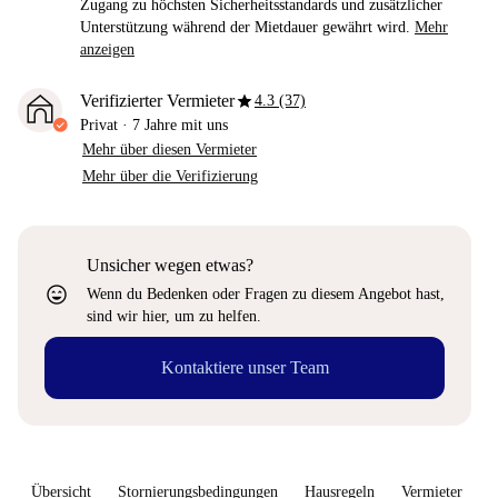
Zugang zu höchsten Sicherheitsstandards und zusätzlicher
Unterstützung während der Mietdauer gewährt wird.
Mehr
anzeigen
star
Verifizierter Vermieter
4.3 (37)
Privat
·
7 Jahre
mit uns
Mehr über diesen Vermieter
Mehr über die Verifizierung
Unsicher wegen etwas?
sentiment_very_satisfied
Wenn du Bedenken oder Fragen zu diesem Angebot hast,
sind wir hier, um zu helfen.
Kontaktiere unser Team
Übersicht
Stornierungsbedingungen
Hausregeln
Vermieter
W