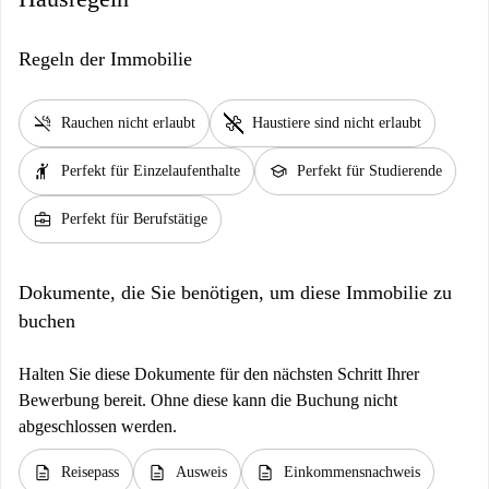
Regeln der Immobilie
smoke_free
pet_supplies
Rauchen nicht erlaubt
Haustiere sind nicht erlaubt
hail
school
Perfekt für Einzelaufenthalte
Perfekt für Studierende
business_center
Perfekt für Berufstätige
Dokumente, die Sie benötigen, um diese Immobilie zu
buchen
Halten Sie diese Dokumente für den nächsten Schritt Ihrer
Bewerbung bereit. Ohne diese kann die Buchung nicht
abgeschlossen werden.
description
description
description
Reisepass
Ausweis
Einkommensnachweis