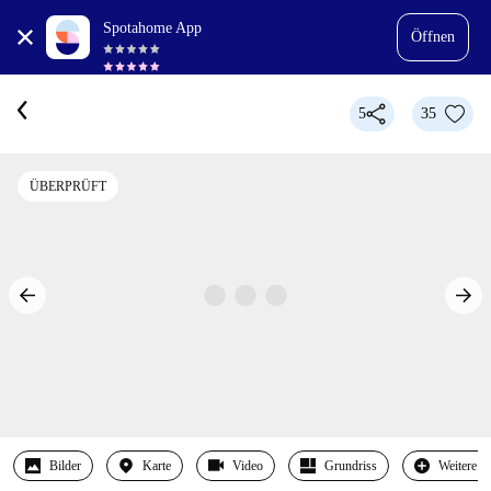
Spotahome App
Öffnen
5
35
ÜBERPRÜFT
Bilder
Karte
Video
Grundriss
Weitere 