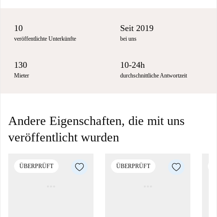
10
Seit 2019
veröffentlichte Unterkünfte
bei uns
130
10-24h
Mieter
durchschnittliche Antwortzeit
Andere Eigenschaften, die mit uns
veröffentlicht wurden
ÜBERPRÜFT
ÜBERPRÜFT
Ü