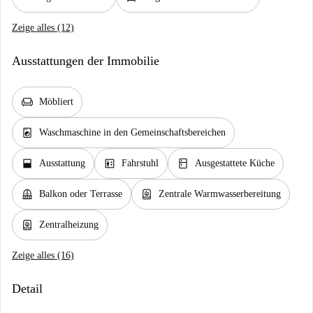
Zeige alles (12)
Ausstattungen der Immobilie
chair
Möbliert
local_laundry_service
Waschmaschine in den Gemeinschaftsbereichen
window_open
elevator
kitchen
Ausstattung
Fahrstuhl
Ausgestattete Küche
balcony
water_heater
Balkon oder Terrasse
Zentrale Warmwasserbereitung
water_heater
Zentralheizung
Zeige alles (16)
Detail