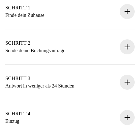
SCHRITT 1
Finde dein Zuhause
100% Online-Buchungsprozess.
Verifizierte Wohnungen und Vermieter.
Du erhältst alle notwendigen Informationen im Voraus.
SCHRITT 2
Sende deine Buchungsanfrage
Sende grundlegende Informationen zu deinem Profil und
deiner Zahlungsmethode.
Denk daran, dass wir dich erst belasten, wenn der
SCHRITT 3
Vermieter zustimmt.
Antwort in weniger als 24 Stunden
Der Vermieter hat bis zu 24 Stunden Zeit zu bestätigen.
Sobald die Buchung akzeptiert ist, belasten wir dich und
stellen den Kontakt her.
SCHRITT 4
Wenn der Vermieter ablehnen muss, entstehen keine
Einzug
Kosten und wir schlagen Alternativen vor.
Kläre mit dem Vermieter die Ankunftsdetails,
Benötigte Dokumente bei „
Spotahome plus
“-Objekten.