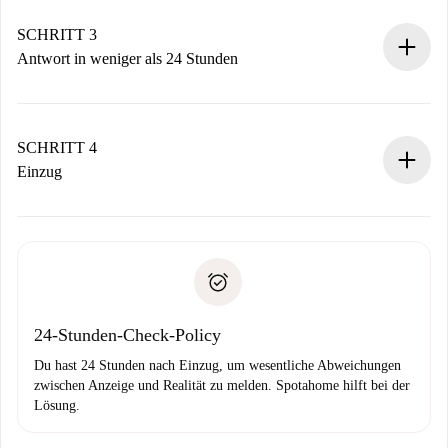
deiner Zahlungsmethode.
Denk daran, dass wir dich erst belasten, wenn der
SCHRITT 3
Vermieter zustimmt.
Antwort in weniger als 24 Stunden
Der Vermieter hat bis zu 24 Stunden Zeit zu bestätigen.
Sobald die Buchung akzeptiert ist, belasten wir dich und
stellen den Kontakt her.
SCHRITT 4
Wenn der Vermieter ablehnen muss, entstehen keine
Einzug
Kosten und wir schlagen Alternativen vor.
Kläre mit dem Vermieter die Ankunftsdetails,
Benötigte Dokumente bei „
Spotahome plus
“-Objekten.
Schlüsselübergabe usw.
Personalausweis oder Reisepass
Spotahome überweist die erste Zahlung nur, wenn du keine
Zahlungsfähigkeitsnachweis
Probleme meldest.
Bankeinzug
24-Stunden-Check-Policy
Du hast 24 Stunden nach Einzug, um wesentliche Abweichungen
zwischen Anzeige und Realität zu melden. Spotahome hilft bei der
Lösung.