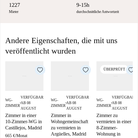
1227
9-15h
Mieter
durchschnittliche Antwortzeit
Andere Eigenschaften, die mit uns
veröffentlicht wurden
ÜBERPRÜFT
VERFÜGBAR
VERFÜGBAR
VERFÜGBAR
WG-
WG-
WG-
AB 08
AB 08
AB 08
■
■
■
ZIMMER
ZIMMER
ZIMMER
AUGUST
AUGUST
AUGUST
Zimmer in einer
Zimmer in
Zimmer zu
10-Zimmer-WG in
Wohngemeinschaft
vermieten in einer
Castillejos, Madrid
zu vermieten in
8-Zimmer-
Argüelles, Madrid
Wohnung in
665 €
/
Monat