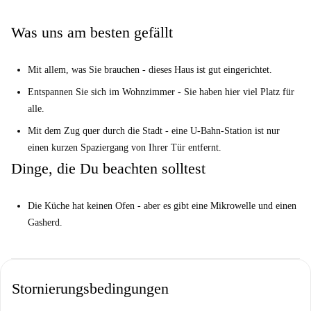
Supermärkte wie Dia und Supermercados Hiber sowie Restaurants wie
Matias Buenos Días und Monsieur Café Madrid sind nur wenige Schritte
Was uns am besten gefällt
entfernt. Darüber hinaus bereichern Attraktionen wie das Wandgemälde
„Tres Chamanes“ und Selfiewallfiction das Viertel kulturell und
Mit allem, was Sie brauchen - dieses Haus ist gut eingerichtet.
ermöglichen es Ihnen, den Madrider Lebensstil in vollen Zügen zu
genießen.
Entspannen Sie sich im Wohnzimmer - Sie haben hier viel Platz für
alle.
Mit dem Zug quer durch die Stadt - eine U-Bahn-Station ist nur
einen kurzen Spaziergang von Ihrer Tür entfernt.
Dinge, die Du beachten solltest
Die Küche hat keinen Ofen - aber es gibt eine Mikrowelle und einen
Gasherd.
Stornierungsbedingungen