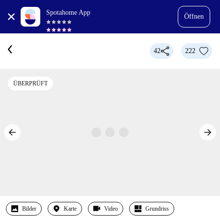
Spotahome App
Öffnen
42
222
ÜBERPRÜFT
Bilder
Karte
Video
Grundriss