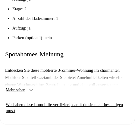
Etage: 2 ..
Anzahl der Badezimmer: 1
Aufzug: ja
Parken (optional): nein
Spotahomes Meinung
Entdecken Sie diese möblierte 3-Zimmer-Wohnung im charmanten
Madrider Stadtteil Gaztambide. Sie bietet Annehmlichkeiten wie eine
eigene Waschmaschine, Zentralheizung und eine voll ausgestattete
keyboard_arrow_down
Mehr sehen
Küche. Bitte beachten Sie, dass in der Unterkunft kein Internet
verfügbar ist. Spotahome hat dieses Angebot persönlich geprüft, um
Wir haben diese Immobilie verifiziert, damit du sie nicht besichtigen
Ihnen bei der Buchung Ihrer nächsten Unterkunft ein gutes Gefühl zu
musst
geben.
Gaztambide bietet eine gelungene Mischung aus lokalem Charme und
praktischer Lage mit vielen nahegelegenen Sehenswürdigkeiten.