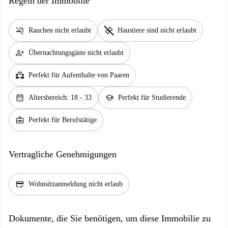
Regeln der Immobilie
smoke_free
pet_supplies
Rauchen nicht erlaubt
Haustiere sind nicht erlaubt
person_add
Übernachtungsgäste nicht erlaubt
partner_heart
Perfekt für Aufenthalte von Paaren
calendar_month
school
Altersbereich: 18 - 33
Perfekt für Studierende
business_center
Perfekt für Berufstätige
Vertragliche Genehmigungen
credit_score
Wohnsitzanmeldung nicht erlaub
Dokumente, die Sie benötigen, um diese Immobilie zu