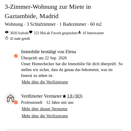
3-Zimmer-Wohnung zur Miete in
Gaztambide, Madrid
Wohnung
3
Schlafzimmer
1
Badezimmer
60
m2
visibility
favorite
person
3020
Aufrufe
222
Mal als Favorit gespeichert
43
Interessierte
ios_share
42
male geteilt
Immobilie bestätigt von Elena
Überprüft am
22 Sep. 2020
Unser Homechecker hat die Immobilie für dich überprüft. So
stellen wir sicher, dass du genau das bekommst, was im
Inserat zu sehen ist.
Mehr über die Verifizierung
star
Verifizierter Vermieter
3.8 (303)
Professionell
·
12 Jahre
mit uns
Mehr über diesen Vermieter
Mehr über die Verifizierung