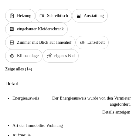
water_heater
desk
window_open
Heizung
Schreibtisch
Ausstattung
dresser
eingebauter Kleiderschrank
window_closed
airline_seat_flat
Zimmer mit Blick auf Innenhof
Einzelbett
ac_unit
soap
Klimaanlage
eigenes Bad
Zeige alles (14)
Detail
Energieausweis
Der Energieausweis wurde von den Vermieter
angefordert.
Details anzeigen
Art der Immobilie: Wohnung
Aufzug: ja