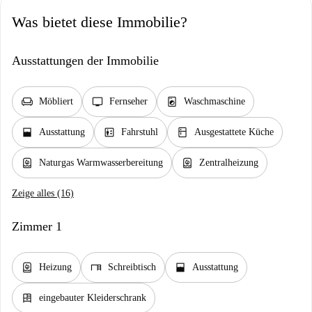
Was bietet diese Immobilie?
Ausstattungen der Immobilie
chair
tv
local_laundry_service
Möbliert
Fernseher
Waschmaschine
window_open
elevator
kitchen
Ausstattung
Fahrstuhl
Ausgestattete Küche
water_heater
water_heater
Naturgas Warmwasserbereitung
Zentralheizung
Zeige alles (16)
Zimmer 1
water_heater
desk
window_open
Heizung
Schreibtisch
Ausstattung
dresser
eingebauter Kleiderschrank