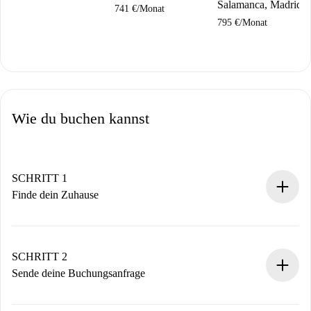
Salamanca, Madrid
741 €
/
Monat
795 €
/
Monat
Wie du buchen kannst
SCHRITT 1
Finde dein Zuhause
100% Online-Buchungsprozess.
Verifizierte Wohnungen und Vermieter.
Du erhältst alle notwendigen Informationen im Voraus.
SCHRITT 2
Sende deine Buchungsanfrage
Sende grundlegende Informationen zu deinem Profil und