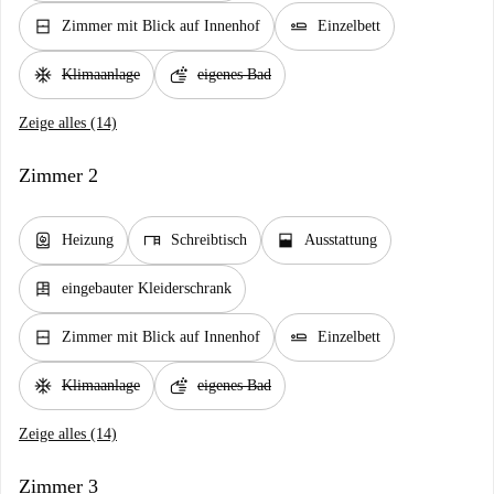
window_closed
airline_seat_flat
Zimmer mit Blick auf Innenhof
Einzelbett
ac_unit
soap
Klimaanlage
eigenes Bad
Zeige alles (14)
Zimmer 2
water_heater
desk
window_open
Heizung
Schreibtisch
Ausstattung
dresser
eingebauter Kleiderschrank
window_closed
airline_seat_flat
Zimmer mit Blick auf Innenhof
Einzelbett
ac_unit
soap
Klimaanlage
eigenes Bad
Zeige alles (14)
Zimmer 3