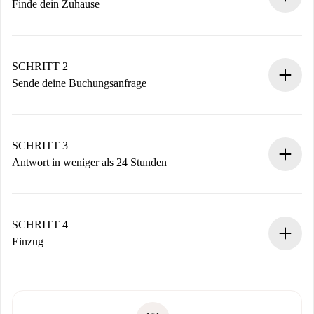
Finde dein Zuhause
100% Online-Buchungsprozess.
Verifizierte Wohnungen und Vermieter.
Du erhältst alle notwendigen Informationen im Voraus.
SCHRITT 2
Sende deine Buchungsanfrage
Sende grundlegende Informationen zu deinem Profil und
deiner Zahlungsmethode.
Denk daran, dass wir dich erst belasten, wenn der
SCHRITT 3
Vermieter zustimmt.
Antwort in weniger als 24 Stunden
Der Vermieter hat bis zu 24 Stunden Zeit zu bestätigen.
Sobald die Buchung akzeptiert ist, belasten wir dich und
stellen den Kontakt her.
SCHRITT 4
Wenn der Vermieter ablehnen muss, entstehen keine
Einzug
Kosten und wir schlagen Alternativen vor.
Kläre mit dem Vermieter die Ankunftsdetails,
Benötigte Dokumente bei „
Spotahome plus
“-Objekten.
Schlüsselübergabe usw.
Personalausweis oder Reisepass
Spotahome überweist die erste Zahlung nur, wenn du keine
Zahlungsfähigkeitsnachweis