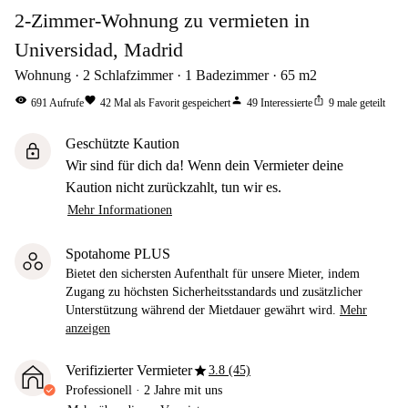
2-Zimmer-Wohnung zu vermieten in
Universidad, Madrid
Wohnung
2
Schlafzimmer
1
Badezimmer
65
m2
visibility
favorite
person
ios_share
691
Aufrufe
42
Mal als Favorit gespeichert
49
Interessierte
9
male geteilt
Geschützte Kaution
lock
Wir sind für dich da! Wenn dein Vermieter deine
Kaution nicht zurückzahlt, tun wir es.
Mehr Informationen
Spotahome PLUS
Bietet den sichersten Aufenthalt für unsere Mieter, indem
Zugang zu höchsten Sicherheitsstandards und zusätzlicher
Unterstützung während der Mietdauer gewährt wird.
Mehr
anzeigen
star
Verifizierter Vermieter
3.8 (45)
Professionell
·
2 Jahre
mit uns