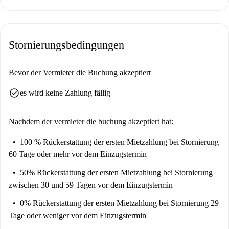
Die Wohnung befindet sich im reizvollen Madrider Stadtteil Universidad
und ist von kulturellen und historischen Sehenswürdigkeiten umgeben.
Zu den nahegelegenen Attraktionen zählen die Kirche Nuestra Señora de
Stornierungsbedingungen
La Buena Dicha, die Calle de Los Libreros, die Plaza de la Luna und
viele weitere berühmte Wahrzeichen, die bequem zu Fuß erreichbar sind.
Tauchen Sie ein in die pulsierende Atmosphäre Madrids und genießen
Bevor der Vermieter die Buchung akzeptiert
Sie den Komfort dieser schönen und praktischen Wohnung.
check_circle
es wird keine Zahlung fällig
Nachdem der vermieter die buchung akzeptiert hat:
100 % Rückerstattung der ersten Mietzahlung
bei Stornierung
60 Tage oder mehr vor dem Einzugstermin
50% Rückerstattung der ersten Mietzahlung
bei Stornierung
zwischen 30 und 59 Tagen vor dem Einzugstermin
0% Rückerstattung der ersten Mietzahlung
bei Stornierung 29
Tage oder weniger vor dem Einzugstermin