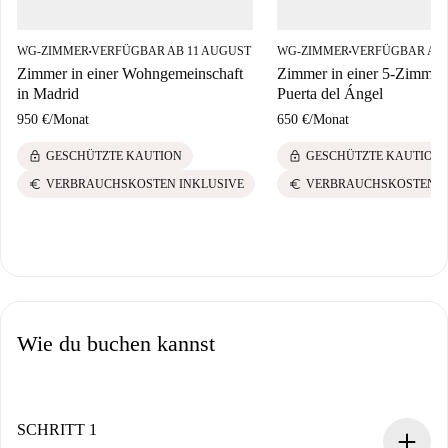
WG-ZIMMER
VERFÜGBAR AB 11 AUGUST
WG-ZIMMER
VERFÜGBAR AB 
■
■
Zimmer in einer Wohngemeinschaft
Zimmer in einer 5-Zimme
in Madrid
Puerta del Ángel
950 €
/
Monat
650 €
/
Monat
lock
lock
GESCHÜTZTE KAUTION
GESCHÜTZTE KAUTION
euro
euro
VERBRAUCHSKOSTEN INKLUSIVE
VERBRAUCHSKOSTEN I
Wie du buchen kannst
SCHRITT 1