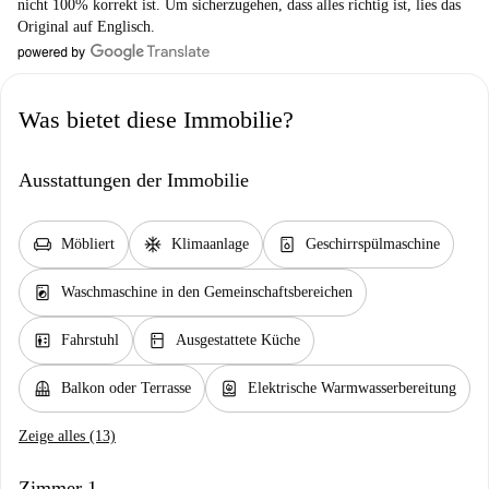
nicht 100% korrekt ist. Um sicherzugehen, dass alles richtig ist, lies das
Original auf Englisch.
Was bietet diese Immobilie?
Ausstattungen der Immobilie
chair
ac_unit
dishwasher_gen
Möbliert
Klimaanlage
Geschirrspülmaschine
local_laundry_service
Waschmaschine in den Gemeinschaftsbereichen
elevator
kitchen
Fahrstuhl
Ausgestattete Küche
balcony
water_heater
Balkon oder Terrasse
Elektrische Warmwasserbereitung
Zeige alles (13)
Zimmer 1