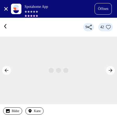
Spotahome App
Öffnen
9
42
Bilder
Karte