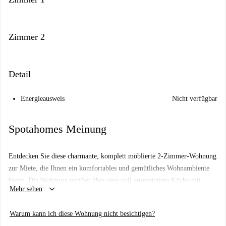
Zimmer 2
Detail
Energieausweis
Nicht verfügbar
Spotahomes Meinung
Entdecken Sie diese charmante, komplett möblierte 2-Zimmer-Wohnung
zur Miete, die Ihnen ein komfortables und gemütliches Wohnambiente
bietet. Die Wohnung verfügt über eine voll ausgestattete Küche mit
keyboard_arrow_down
Mehr sehen
Geschirrspüler und einen privaten Balkon oder eine Terrasse – ideal zum
Entspannen und Genießen der Natur. Dank individueller Klimaanlage
Warum kann ich diese Wohnung nicht besichtigen?
und elektrischer Heizung ist ganzjähriger Komfort garantiert.