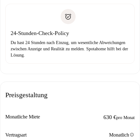
Schlüsselübergabe usw.
Personalausweis oder Reisepass
Spotahome überweist die erste Zahlung nur, wenn du keine
Zahlungsfähigkeitsnachweis
Probleme meldest.
Bankeinzug
24-Stunden-Check-Policy
Du hast 24 Stunden nach Einzug, um wesentliche Abweichungen
zwischen Anzeige und Realität zu melden. Spotahome hilft bei der
Lösung.
Preisgestaltung
Monatliche Miete
630 €
pro Monat
info
Vertragsart
Monatlich