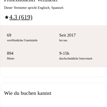
Dieser Vermieter spricht Englisch, Spanisch
4.3 (619)
star
69
Seit 2017
veröffentlichte Unterkünfte
bei uns
894
9-15h
Mieter
durchschnittliche Antwortzeit
Wie du buchen kannst