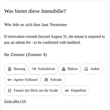
Was bietet diese Immobilie?
Wie lebt es sich hier laut Vermieter
If reservation extends beyond August 31, the tenant is required to
pay an admin fee - to be confirmed with landlord.
Ihr Zimmer (Zimmer 4)
water_heater
desk
balcony
image
Heizung
Schreibtisch
Balkon
Außen
key
dresser
eigener Schlüssel
Schrank
window_closed
airline_seat_flat
Fenster mit Blick auf die Straße
Doppelbett
Zeige alles (14)