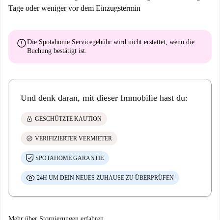
Tage oder weniger vor dem Einzugstermin
error
Die Spotahome Servicegebühr wird
nicht erstattet
, wenn die
Buchung bestätigt ist.
Und denk daran, mit dieser Immobilie hast du:
lock
GESCHÜTZTE KAUTION
check_circle
VERIFIZIERTER VERMIETER
SPOTAHOME GARANTIE
24H UM DEIN NEUES ZUHAUSE ZU ÜBERPRÜFEN
Mehr über Stornierungen erfahren