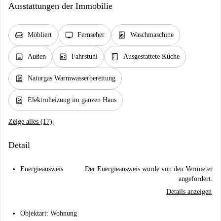
Ausstattungen der Immobilie
chair
tv
local_laundry_service
Möbliert
Fernseher
Waschmaschine
image
elevator
kitchen
Außen
Fahrstuhl
Ausgestattete Küche
water_heater
Naturgas Warmwasserbereitung
water_heater
Elektroheizung im ganzen Haus
Zeige alles (17)
Detail
Energieausweis
Der Energieausweis wurde von den Vermieter
angefordert.
Details anzeigen
Objektart: Wohnung