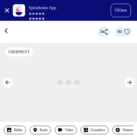
Spotahome App
Öffnen
3
80
ÜBERPRÜFT
Bilder
Karte
Video
Grundriss
Weitere 