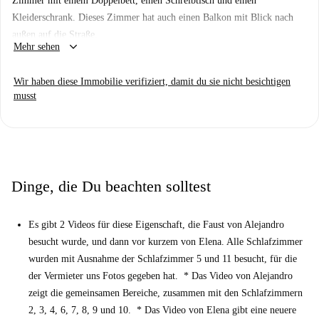
Zimmer mit einem Doppelbett, einen Schreibtisch und einen
WLAN separat angemietet werden muss.
Kleiderschrank. Dieses Zimmer hat auch einen Balkon mit Blick nach
Die Unterkunft befindet sich im lebendigen und kulturell vielfältigen
außen auf die Straße.
Viertel Cortes in Madrid. Zu den nahegelegenen Sehenswürdigkeiten
keyboard_arrow_down
Mehr sehen
zählen das Ateneo de Madrid und die Statue von Miguel de Cervantes.
Auch diverse Restaurants wie El Rincón de Esteban und Oven Prado
Wir haben diese Immobilie verifiziert, damit du sie nicht besichtigen
sind in unmittelbarer Nähe und bieten ein abwechslungsreiches und
musst
dynamisches Stadtleben.
Dinge, die Du beachten solltest
Es gibt 2 Videos für diese Eigenschaft, die Faust von Alejandro
besucht wurde, und dann vor kurzem von Elena. Alle Schlafzimmer
wurden mit Ausnahme der Schlafzimmer 5 und 11 besucht, für die
der Vermieter uns Fotos gegeben hat. * Das Video von Alejandro
zeigt die gemeinsamen Bereiche, zusammen mit den Schlafzimmern
2, 3, 4, 6, 7, 8, 9 und 10. * Das Video von Elena gibt eine neuere