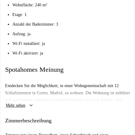
Wohnfläche: 240 m²
Etage: 1.
Anzahl der Badezimmer: 3
Aufzug: ja
Wi-Fi installiert: ja
Wi-Fi aktiviert: ja
Spotahomes Meinung
Entdecken Sie die Möglichkeit, in einer Wohngemeinschaft mit 12
Schlafzimmern in Cortes, Madrid, zu wohnen. Die Wohnung ist möbliert
und ausgestattet und bietet Annehmlichkeiten wie einen Aufzug, eine
keyboard_arrow_down
Mehr sehen
voll ausgestattete Küche, eine elektrische Heizung, eine eigene
Waschmaschine und einen Fernseher. Diese Unterkunft ist ideal für
Zimmerbeschreibung
Studenten und wurde von Spotahome geprüft und verifiziert.
Berufstätige und Paare sind nicht gestattet. Bitte beachten Sie, dass