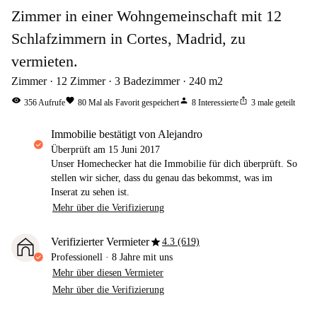
Zimmer in einer Wohngemeinschaft mit 12
Schlafzimmern in Cortes, Madrid, zu
vermieten.
Zimmer
12
Zimmer
3
Badezimmer
240
m2
visibility
favorite
person
ios_share
356
Aufrufe
80
Mal als Favorit gespeichert
8
Interessierte
3
male geteilt
Immobilie bestätigt von Alejandro
Überprüft am
15 Juni 2017
Unser Homechecker hat die Immobilie für dich überprüft. So
stellen wir sicher, dass du genau das bekommst, was im
Inserat zu sehen ist.
Mehr über die Verifizierung
star
Verifizierter Vermieter
4.3 (619)
Professionell
·
8 Jahre
mit uns
Mehr über diesen Vermieter
Mehr über die Verifizierung