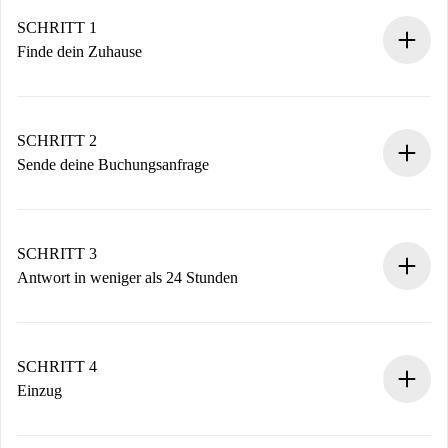
SCHRITT 1
Finde dein Zuhause
100% Online-Buchungsprozess.
Verifizierte Wohnungen und Vermieter.
Du erhältst alle notwendigen Informationen im Voraus.
SCHRITT 2
Sende deine Buchungsanfrage
Sende grundlegende Informationen zu deinem Profil und
deiner Zahlungsmethode.
Denk daran, dass wir dich erst belasten, wenn der
SCHRITT 3
Vermieter zustimmt.
Antwort in weniger als 24 Stunden
Der Vermieter hat bis zu 24 Stunden Zeit zu bestätigen.
Sobald die Buchung akzeptiert ist, belasten wir dich und
stellen den Kontakt her.
SCHRITT 4
Wenn der Vermieter ablehnen muss, entstehen keine
Einzug
Kosten und wir schlagen Alternativen vor.
Kläre mit dem Vermieter die Ankunftsdetails,
Benötigte Dokumente bei „
Spotahome plus
“-Objekten.