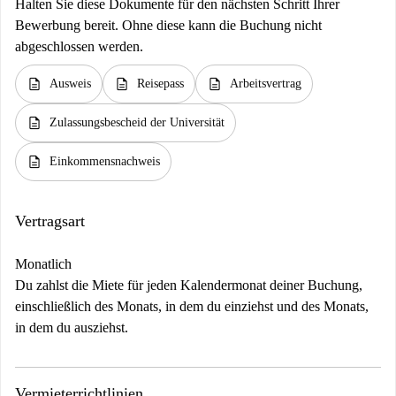
Halten Sie diese Dokumente für den nächsten Schritt Ihrer
Bewerbung bereit. Ohne diese kann die Buchung nicht
abgeschlossen werden.
description
description
description
Ausweis
Reisepass
Arbeitsvertrag
description
Zulassungsbescheid der Universität
description
Einkommensnachweis
Vertragsart
Monatlich
Du zahlst die Miete für jeden Kalendermonat deiner Buchung,
einschließlich des Monats, in dem du einziehst und des Monats,
in dem du ausziehst.
Vermieterrichtlinien