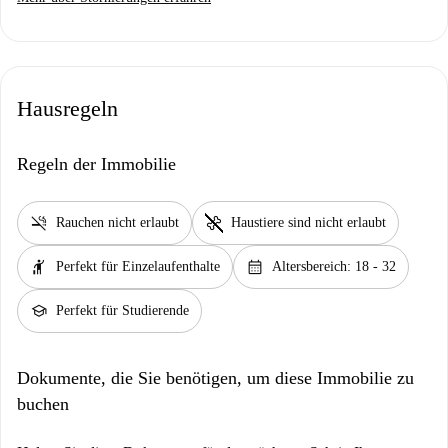
Hausregeln
Regeln der Immobilie
smoke_free
pet_supplies
Rauchen nicht erlaubt
Haustiere sind nicht erlaubt
hail
calendar_month
Perfekt für Einzelaufenthalte
Altersbereich: 18 - 32
school
Perfekt für Studierende
Dokumente, die Sie benötigen, um diese Immobilie zu
buchen