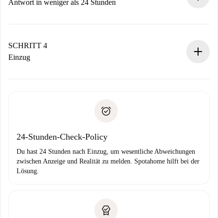
Vermieter zustimmt.
Antwort in weniger als 24 Stunden
Der Vermieter hat bis zu 24 Stunden Zeit zu bestätigen.
Sobald die Buchung akzeptiert ist, belasten wir dich und
stellen den Kontakt her.
SCHRITT 4
Wenn der Vermieter ablehnen muss, entstehen keine
Einzug
Kosten und wir schlagen Alternativen vor.
Kläre mit dem Vermieter die Ankunftsdetails,
Benötigte Dokumente bei „
Spotahome plus
“-Objekten.
Schlüsselübergabe usw.
Personalausweis oder Reisepass
Spotahome überweist die erste Zahlung nur, wenn du keine
Zahlungsfähigkeitsnachweis
Probleme meldest.
Bankeinzug
24-Stunden-Check-Policy
Du hast 24 Stunden nach Einzug, um wesentliche Abweichungen
zwischen Anzeige und Realität zu melden. Spotahome hilft bei der
Lösung.