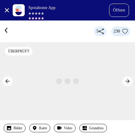
Spotahome App
Öffnen
5
230
ÜBERPRÜFT
Bilder
Karte
Video
Grundriss