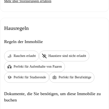
Mehr über Stornierungen erfahren
Hausregeln
Regeln der Immobilie
smoking_rooms
pet_supplies
Rauchen erlaubt
Haustiere sind nicht erlaubt
partner_heart
Perfekt für Aufenthalte von Paaren
school
business_center
Perfekt für Studierende
Perfekt für Berufstätige
Dokumente, die Sie benötigen, um diese Immobilie zu
buchen