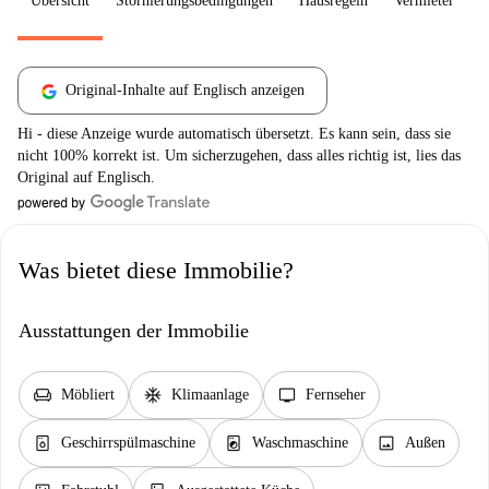
Übersicht
Stornierungsbedingungen
Hausregeln
Vermieter
W
Original-Inhalte auf Englisch anzeigen
Hi - diese Anzeige wurde automatisch übersetzt. Es kann sein, dass sie
nicht 100% korrekt ist. Um sicherzugehen, dass alles richtig ist, lies das
Original auf Englisch.
Was bietet diese Immobilie?
Ausstattungen der Immobilie
chair
ac_unit
tv
Möbliert
Klimaanlage
Fernseher
dishwasher_gen
local_laundry_service
image
Geschirrspülmaschine
Waschmaschine
Außen