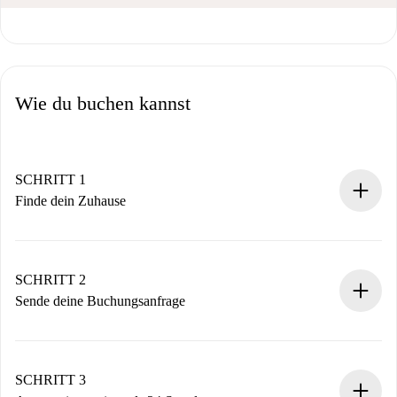
Wie du buchen kannst
SCHRITT 1
Finde dein Zuhause
100% Online-Buchungsprozess.
Verifizierte Wohnungen und Vermieter.
Du erhältst alle notwendigen Informationen im Voraus.
SCHRITT 2
Sende deine Buchungsanfrage
Sende grundlegende Informationen zu deinem Profil und
deiner Zahlungsmethode.
Denk daran, dass wir dich erst belasten, wenn der
SCHRITT 3