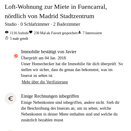
Loft-Wohnung zur Miete in Fuencarral,
nördlich von Madrid Stadtzentrum
Studio
0
Schlafzimmer
2
Badezimmer
visibility
favorite
person
1116
Aufrufe
230
Mal als Favorit gespeichert
7
Interessierte
ios_share
5
male geteilt
Immobilie bestätigt von Javier
Überprüft am
04 Jan. 2018
Unser Homechecker hat die Immobilie für dich überprüft. So
stellen wir sicher, dass du genau das bekommst, was im
Inserat zu sehen ist.
Mehr über die Verifizierung
Einige Rechnungen inbegriffen
euro
Einige Nebenkosten sind inbegriffen, andere nicht. Sieh dir
die Beschreibung des Inserats an, um zu sehen, welche
Nebenkosten in deiner Miete enthalten sind und welche du
zusätzlich bezahlen musst.