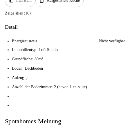
elevator
kitchen
Fahrstuhl
Ausgestattete Küche
Zeige alles (16)
Detail
Energieausweis
Nicht verfügbar
Immobilientyp: Loft Studio
Grundfläche: 80m²
Boden: Dachboden
Aufzug: ja
Anzahl der Badezimmer: 2 (davon 1 en-suite)
Spotahomes Meinung