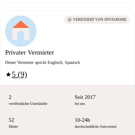
check_circle
VERIFIZIERT VON SPOTAHOME
Privater Vermieter
Dieser Vermieter spricht Englisch, Spanisch
5 (9)
star
2
Seit 2017
veröffentlichte Unterkünfte
bei uns
52
10-24h
Mieter
durchschnittliche Antwortzeit