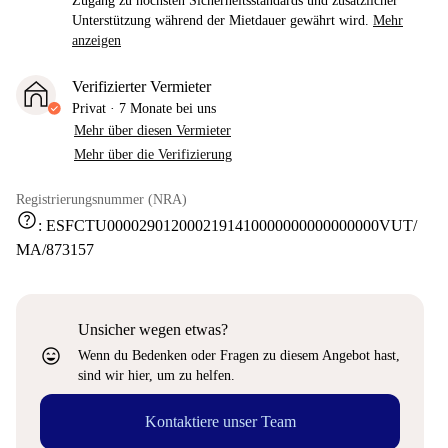
Zugang zu höchsten Sicherheitsstandards und zusätzlicher
Unterstützung während der Mietdauer gewährt wird.
Mehr
anzeigen
Verifizierter Vermieter
Privat
·
7 Monate
bei uns
Mehr über diesen Vermieter
Mehr über die Verifizierung
Registrierungsnummer (NRA)
help
:
ESFCTU0000290120002191410000000000000000VUT/
MA/873157
Unsicher wegen etwas?
sentiment_very_satisfied
Wenn du Bedenken oder Fragen zu diesem Angebot hast,
sind wir hier, um zu helfen.
Kontaktiere unser Team