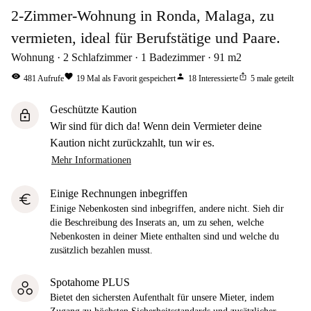
2-Zimmer-Wohnung in Ronda, Malaga, zu
vermieten, ideal für Berufstätige und Paare.
Wohnung
2
Schlafzimmer
1
Badezimmer
91
m2
visibility
favorite
person
ios_share
481
Aufrufe
19
Mal als Favorit gespeichert
18
Interessierte
5
male geteilt
Geschützte Kaution
lock
Wir sind für dich da! Wenn dein Vermieter deine
Kaution nicht zurückzahlt, tun wir es.
Mehr Informationen
Einige Rechnungen inbegriffen
euro
Einige Nebenkosten sind inbegriffen, andere nicht. Sieh dir
die Beschreibung des Inserats an, um zu sehen, welche
Nebenkosten in deiner Miete enthalten sind und welche du
zusätzlich bezahlen musst.
Spotahome PLUS
Bietet den sichersten Aufenthalt für unsere Mieter, indem