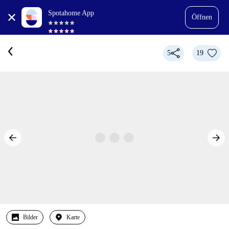
Spotahome App
Öffnen
5
19
Bilder
Karte