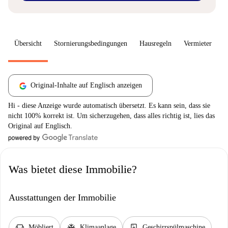
Übersicht
Stornierungsbedingungen
Hausregeln
Vermieter
W
Original-Inhalte auf Englisch anzeigen
Hi - diese Anzeige wurde automatisch übersetzt. Es kann sein, dass sie
nicht 100% korrekt ist. Um sicherzugehen, dass alles richtig ist, lies das
Original auf Englisch.
Was bietet diese Immobilie?
Ausstattungen der Immobilie
chair
ac_unit
dishwasher_gen
Möbliert
Klimaanlage
Geschirrspülmaschine