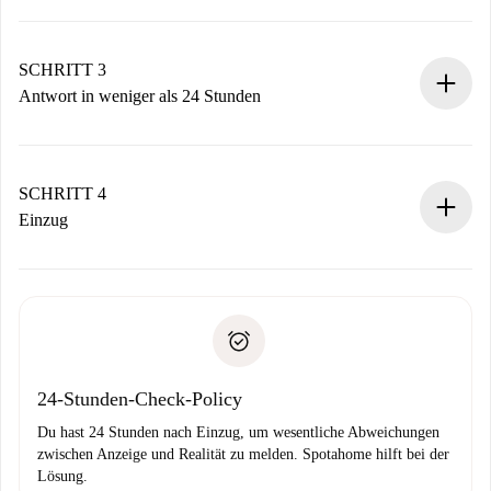
Sende grundlegende Informationen zu deinem Profil und
deiner Zahlungsmethode.
Denk daran, dass wir dich erst belasten, wenn der
SCHRITT 3
Vermieter zustimmt.
Antwort in weniger als 24 Stunden
Der Vermieter hat bis zu 24 Stunden Zeit zu bestätigen.
Sobald die Buchung akzeptiert ist, belasten wir dich und
stellen den Kontakt her.
SCHRITT 4
Wenn der Vermieter ablehnen muss, entstehen keine
Einzug
Kosten und wir schlagen Alternativen vor.
Kläre mit dem Vermieter die Ankunftsdetails,
Benötigte Dokumente bei „
Spotahome plus
“-Objekten.
Schlüsselübergabe usw.
Personalausweis oder Reisepass
Spotahome überweist die erste Zahlung nur, wenn du keine
Zahlungsfähigkeitsnachweis
Probleme meldest.
Bankeinzug
24-Stunden-Check-Policy
Du hast 24 Stunden nach Einzug, um wesentliche Abweichungen
zwischen Anzeige und Realität zu melden. Spotahome hilft bei der
Lösung.