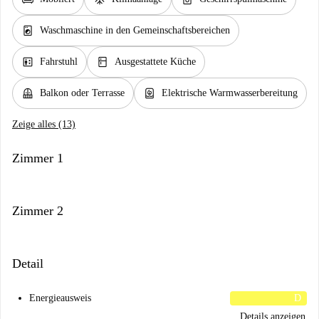
local_laundry_service
Waschmaschine in den Gemeinschaftsbereichen
elevator
kitchen
Fahrstuhl
Ausgestattete Küche
balcony
water_heater
Balkon oder Terrasse
Elektrische Warmwasserbereitung
Zeige alles (13)
Zimmer 1
Zimmer 2
Detail
Energieausweis
D
Details anzeigen