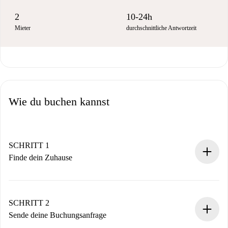
2
10-24h
Mieter
durchschnittliche Antwortzeit
Wie du buchen kannst
SCHRITT 1
Finde dein Zuhause
100% Online-Buchungsprozess.
Verifizierte Wohnungen und Vermieter.
Du erhältst alle notwendigen Informationen im Voraus.
SCHRITT 2
Sende deine Buchungsanfrage