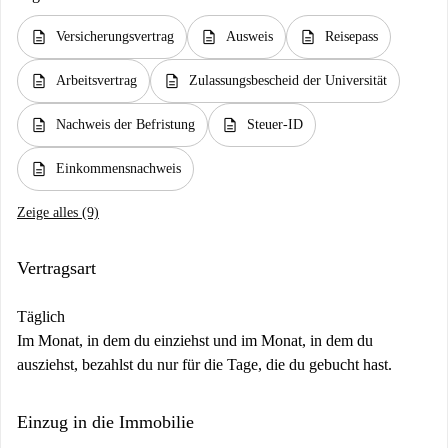
description
description
description
Versicherungsvertrag
Ausweis
Reisepass
description
description
Arbeitsvertrag
Zulassungsbescheid der Universität
description
description
Nachweis der Befristung
Steuer-ID
description
Einkommensnachweis
Zeige alles (9)
Vertragsart
Täglich
Im Monat, in dem du einziehst und im Monat, in dem du
ausziehst, bezahlst du nur für die Tage, die du gebucht hast.
Einzug in die Immobilie