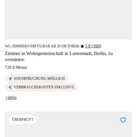
star
3.8 (260)
WG-ZIMMER
VERFÜGBAR AB 20 OKTOBER
■
■
Zimmer in Wohngemeinschaft in Luisenstadt, Berlin, zu
vermieten.
720 €
/
Monat
electric_bolt
SOFORTBUCHUNG MÖGLICH
euro
VERBRAUCHSKOSTEN INKLUSIVE
+infos
ÜBERPRÜFT