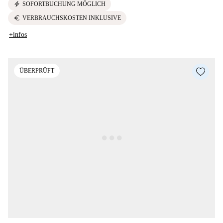
electric_bolt
SOFORTBUCHUNG MÖGLICH
euro
VERBRAUCHSKOSTEN INKLUSIVE
+infos
ÜBERPRÜFT