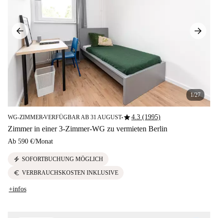
1/27
star
4.3 (1995)
WG-ZIMMER
VERFÜGBAR AB 31 AUGUST
■
■
Zimmer in einer 3-Zimmer-WG zu vermieten Berlin
Ab
590 €
/
Monat
electric_bolt
SOFORTBUCHUNG MÖGLICH
euro
VERBRAUCHSKOSTEN INKLUSIVE
+infos