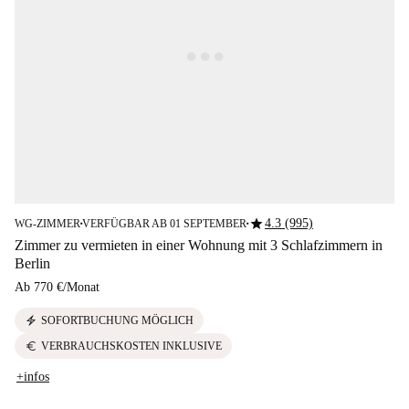
star
4.3 (995)
WG-ZIMMER
VERFÜGBAR AB 01 SEPTEMBER
■
■
Zimmer zu vermieten in einer Wohnung mit 3 Schlafzimmern in
Berlin
Ab
770 €
/
Monat
electric_bolt
SOFORTBUCHUNG MÖGLICH
euro
VERBRAUCHSKOSTEN INKLUSIVE
+infos