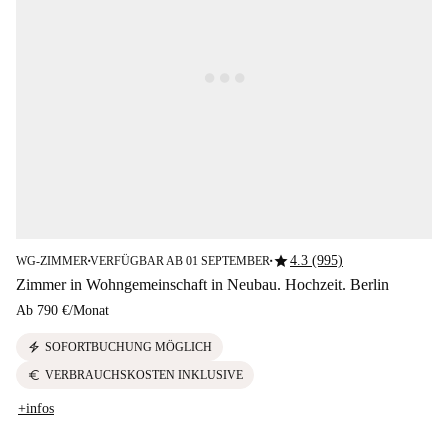
star
4.3 (995)
WG-ZIMMER
VERFÜGBAR AB 01 SEPTEMBER
■
■
Zimmer in Wohngemeinschaft in Neubau. Hochzeit. Berlin
Ab
790 €
/
Monat
electric_bolt
SOFORTBUCHUNG MÖGLICH
euro
VERBRAUCHSKOSTEN INKLUSIVE
+infos