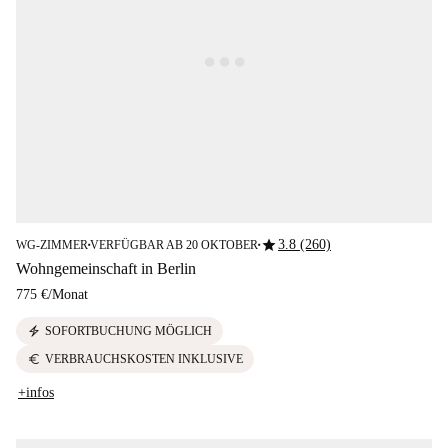
star
3.8 (260)
WG-ZIMMER
VERFÜGBAR AB 20 OKTOBER
■
■
Wohngemeinschaft in Berlin
775 €
/
Monat
electric_bolt
SOFORTBUCHUNG MÖGLICH
euro
VERBRAUCHSKOSTEN INKLUSIVE
+infos