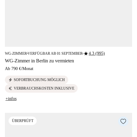
star
4.3 (995)
WG-ZIMMER
VERFÜGBAR AB 01 SEPTEMBER
■
■
WG-Zimmer in Berlin zu vermieten
Ab
790 €
/
Monat
electric_bolt
SOFORTBUCHUNG MÖGLICH
euro
VERBRAUCHSKOSTEN INKLUSIVE
+infos
ÜBERPRÜFT