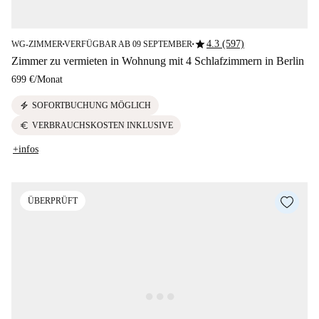
star
4.3 (597)
WG-ZIMMER
VERFÜGBAR AB 09 SEPTEMBER
■
■
Zimmer zu vermieten in Wohnung mit 4 Schlafzimmern in Berlin
699 €
/
Monat
electric_bolt
SOFORTBUCHUNG MÖGLICH
euro
VERBRAUCHSKOSTEN INKLUSIVE
+infos
ÜBERPRÜFT