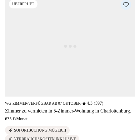
ÜBERPRÜFT
star
4.3 (597)
WG-ZIMMER
VERFÜGBAR AB 07 OKTOBER
■
■
Zimmer zu vermieten in 5-Zimmer-Wohnung in Charlottenburg,
635 €
/
Monat
electric_bolt
SOFORTBUCHUNG MÖGLICH
euro
VERBRAUCHSKOSTEN INKLUSIVE