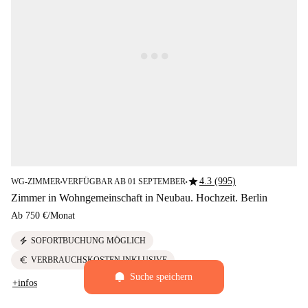
star
4.3 (995)
WG-ZIMMER
VERFÜGBAR AB 01 SEPTEMBER
■
■
Zimmer in Wohngemeinschaft in Neubau. Hochzeit. Berlin
Ab
750 €
/
Monat
electric_bolt
SOFORTBUCHUNG MÖGLICH
euro
VERBRAUCHSKOSTEN INKLUSIVE
Suche speichern
+infos