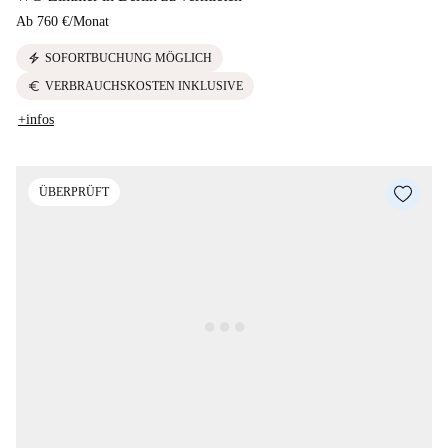
Ab
760 €
/
Monat
electric_bolt
SOFORTBUCHUNG MÖGLICH
euro
VERBRAUCHSKOSTEN INKLUSIVE
+infos
ÜBERPRÜFT