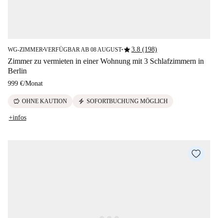
star
3.8 (198)
WG-ZIMMER
VERFÜGBAR AB 08 AUGUST
■
■
Zimmer zu vermieten in einer Wohnung mit 3 Schlafzimmern in
Berlin
999 €
/
Monat
savings
electric_bolt
OHNE KAUTION
SOFORTBUCHUNG MÖGLICH
+infos