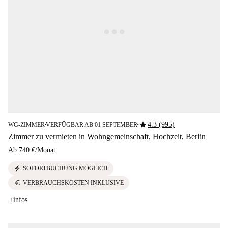
star
4.3 (995)
WG-ZIMMER
VERFÜGBAR AB 01 SEPTEMBER
■
■
Zimmer zu vermieten in Wohngemeinschaft, Hochzeit, Berlin
Ab
740 €
/
Monat
electric_bolt
SOFORTBUCHUNG MÖGLICH
euro
VERBRAUCHSKOSTEN INKLUSIVE
+infos