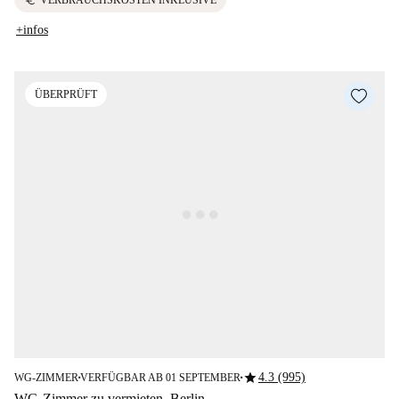
euro
VERBRAUCHSKOSTEN INKLUSIVE
+infos
ÜBERPRÜFT
star
4.3 (995)
WG-ZIMMER
VERFÜGBAR AB 01 SEPTEMBER
■
■
WG-Zimmer zu vermieten, Berlin