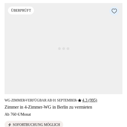
ÜBERPRÜFT
star
4.3 (995)
WG-ZIMMER
VERFÜGBAR AB 01 SEPTEMBER
■
■
Zimmer in 4-Zimmer-WG in Berlin zu vermieten
Ab
760 €
/
Monat
electric_bolt
SOFORTBUCHUNG MÖGLICH