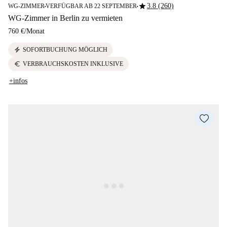
star
3.8 (260)
WG-ZIMMER
VERFÜGBAR AB 22 SEPTEMBER
■
■
WG-Zimmer in Berlin zu vermieten
760 €
/
Monat
electric_bolt
SOFORTBUCHUNG MÖGLICH
euro
VERBRAUCHSKOSTEN INKLUSIVE
+infos