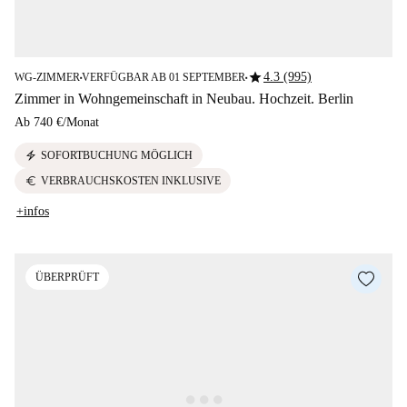
star
4.3 (995)
WG-ZIMMER
VERFÜGBAR AB 01 SEPTEMBER
■
■
Zimmer in Wohngemeinschaft in Neubau. Hochzeit. Berlin
Ab
740 €
/
Monat
electric_bolt
SOFORTBUCHUNG MÖGLICH
euro
VERBRAUCHSKOSTEN INKLUSIVE
+infos
ÜBERPRÜFT