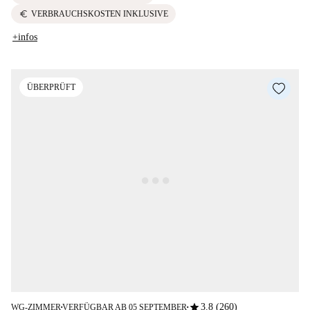
euro
VERBRAUCHSKOSTEN INKLUSIVE
+infos
ÜBERPRÜFT
star
3.8 (260)
WG-ZIMMER
VERFÜGBAR AB 05 SEPTEMBER
■
■