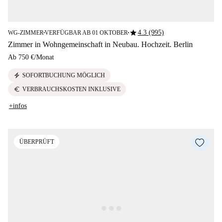
star
4.3 (995)
WG-ZIMMER
VERFÜGBAR AB 01 OKTOBER
■
■
Zimmer in Wohngemeinschaft in Neubau. Hochzeit. Berlin
Ab
750 €
/
Monat
electric_bolt
SOFORTBUCHUNG MÖGLICH
euro
VERBRAUCHSKOSTEN INKLUSIVE
+infos
ÜBERPRÜFT