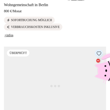
Wohngemeinschaft in Berlin
800 €
/
Monat
electric_bolt
SOFORTBUCHUNG MÖGLICH
euro
VERBRAUCHSKOSTEN INKLUSIVE
+infos
ÜBERPRÜFT