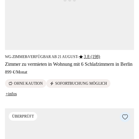
star
3.8 (198)
WG-ZIMMER
VERFÜGBAR AB 21 AUGUST
■
■
Zimmer zu vermieten in Wohnung mit 6 Schlafzimmern in Berlin
899 €
/
Monat
savings
electric_bolt
OHNE KAUTION
SOFORTBUCHUNG MÖGLICH
+infos
ÜBERPRÜFT