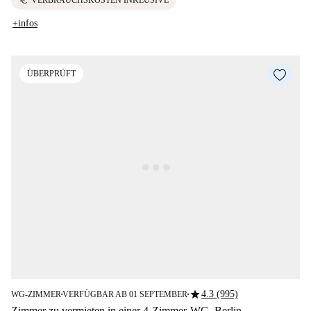
euro
VERBRAUCHSKOSTEN INKLUSIVE
+infos
ÜBERPRÜFT
star
4.3 (995)
WG-ZIMMER
VERFÜGBAR AB 01 SEPTEMBER
■
■
Zimmer zu vermieten in einer 4-Zimmer-WG, Berlin