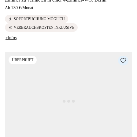
Ab
780 €
/
Monat
electric_bolt
SOFORTBUCHUNG MÖGLICH
euro
VERBRAUCHSKOSTEN INKLUSIVE
+infos
ÜBERPRÜFT