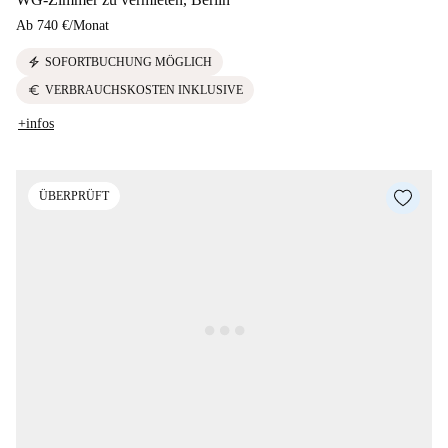
Ab
740 €
/
Monat
electric_bolt
SOFORTBUCHUNG MÖGLICH
euro
VERBRAUCHSKOSTEN INKLUSIVE
+infos
ÜBERPRÜFT