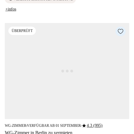
+infos
ÜBERPRÜFT
star
4.3 (995)
WG-ZIMMER
VERFÜGBAR AB 01 SEPTEMBER
■
■
WG-Zimmer in Berlin zu vermieten