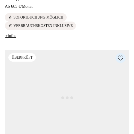
Ab
665 €
/
Monat
electric_bolt
SOFORTBUCHUNG MÖGLICH
euro
VERBRAUCHSKOSTEN INKLUSIVE
+infos
ÜBERPRÜFT