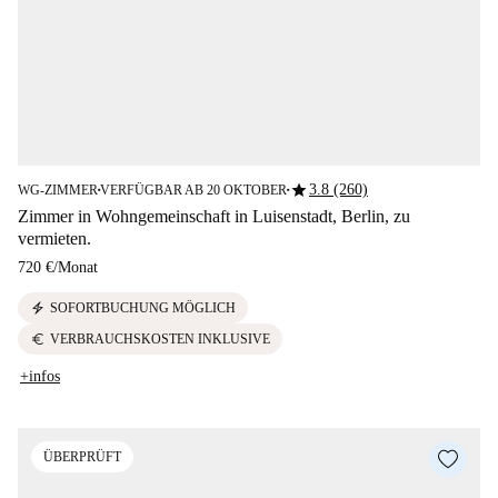
star
3.8 (260)
WG-ZIMMER
VERFÜGBAR AB 20 OKTOBER
■
■
Zimmer in Wohngemeinschaft in Luisenstadt, Berlin, zu
vermieten.
720 €
/
Monat
electric_bolt
SOFORTBUCHUNG MÖGLICH
euro
VERBRAUCHSKOSTEN INKLUSIVE
+infos
ÜBERPRÜFT