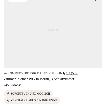
star
4.3 (597)
WG-ZIMMER
VERFÜGBAR AB 07 OKTOBER
■
■
Zimmer in einer WG in Berlin, 3 Schlafzimmer
745 €
/
Monat
electric_bolt
SOFORTBUCHUNG MÖGLICH
euro
VERBRAUCHSKOSTEN INKLUSIVE