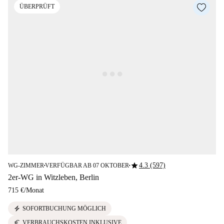
ÜBERPRÜFT
star
4.3 (597)
WG-ZIMMER
VERFÜGBAR AB 07 OKTOBER
■
■
2er-WG in Witzleben, Berlin
715 €
/
Monat
electric_bolt
SOFORTBUCHUNG MÖGLICH
euro
VERBRAUCHSKOSTEN INKLUSIVE