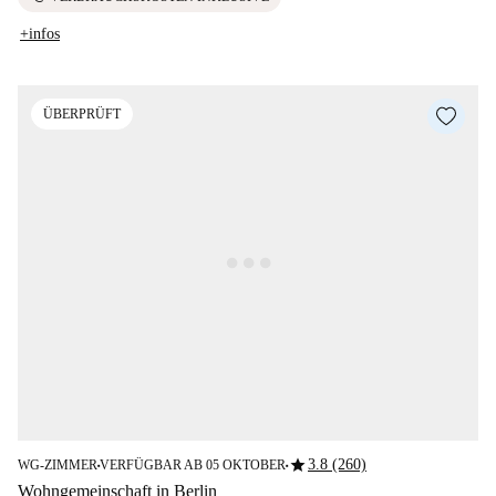
+infos
ÜBERPRÜFT
star
3.8 (260)
WG-ZIMMER
VERFÜGBAR AB 05 OKTOBER
■
■
Wohngemeinschaft in Berlin