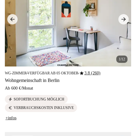
1/12
star
3.8 (260)
WG-ZIMMER
VERFÜGBAR AB 05 OKTOBER
■
■
Wohngemeinschaft in Berlin
Ab
600 €
/
Monat
electric_bolt
SOFORTBUCHUNG MÖGLICH
euro
VERBRAUCHSKOSTEN INKLUSIVE
+infos