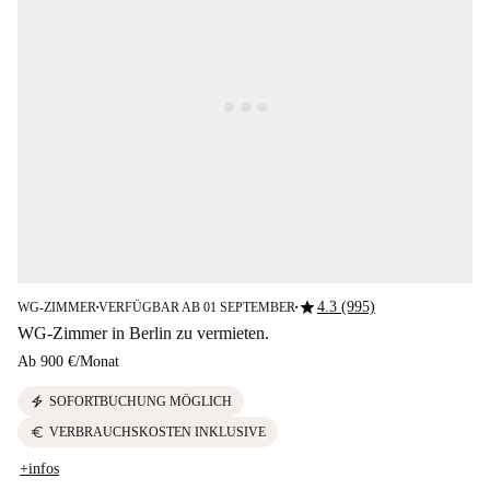
star
4.3 (995)
WG-ZIMMER
VERFÜGBAR AB 01 SEPTEMBER
■
■
WG-Zimmer in Berlin zu vermieten.
Ab
900 €
/
Monat
electric_bolt
SOFORTBUCHUNG MÖGLICH
euro
VERBRAUCHSKOSTEN INKLUSIVE
+infos