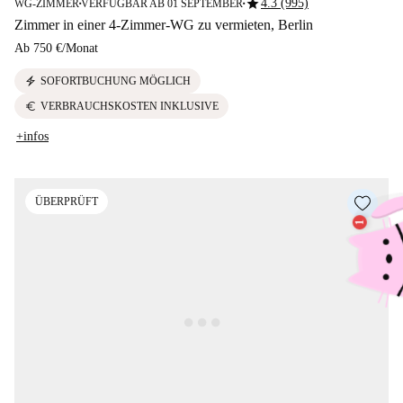
star
4.3 (995)
WG-ZIMMER
VERFÜGBAR AB 01 SEPTEMBER
■
■
Zimmer in einer 4-Zimmer-WG zu vermieten, Berlin
Ab
750 €
/
Monat
electric_bolt
SOFORTBUCHUNG MÖGLICH
euro
VERBRAUCHSKOSTEN INKLUSIVE
+infos
ÜBERPRÜFT