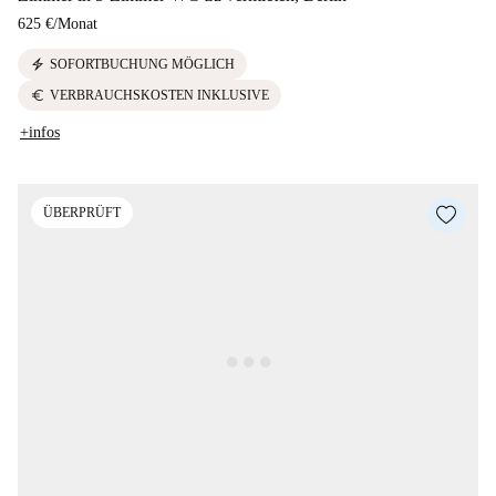
625 €
/
Monat
electric_bolt
SOFORTBUCHUNG MÖGLICH
euro
VERBRAUCHSKOSTEN INKLUSIVE
+infos
ÜBERPRÜFT