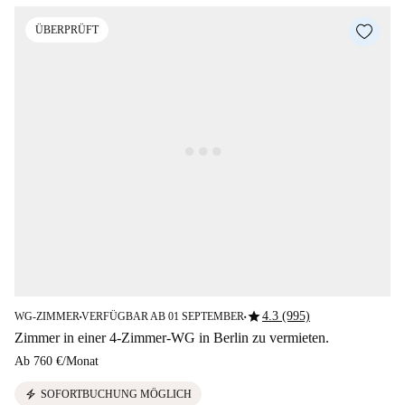
ÜBERPRÜFT
star
4.3 (995)
WG-ZIMMER
VERFÜGBAR AB 01 SEPTEMBER
■
■
Zimmer in einer 4-Zimmer-WG in Berlin zu vermieten.
Ab
760 €
/
Monat
electric_bolt
SOFORTBUCHUNG MÖGLICH