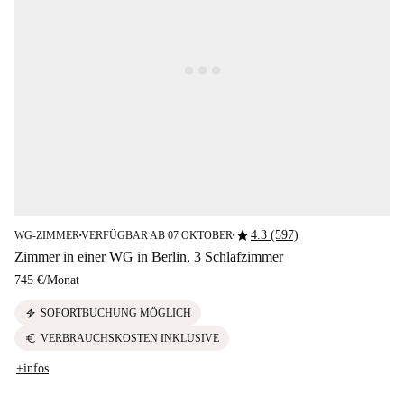
star
4.3 (597)
WG-ZIMMER
VERFÜGBAR AB 07 OKTOBER
■
■
Zimmer in einer WG in Berlin, 3 Schlafzimmer
745 €
/
Monat
electric_bolt
SOFORTBUCHUNG MÖGLICH
euro
VERBRAUCHSKOSTEN INKLUSIVE
+infos