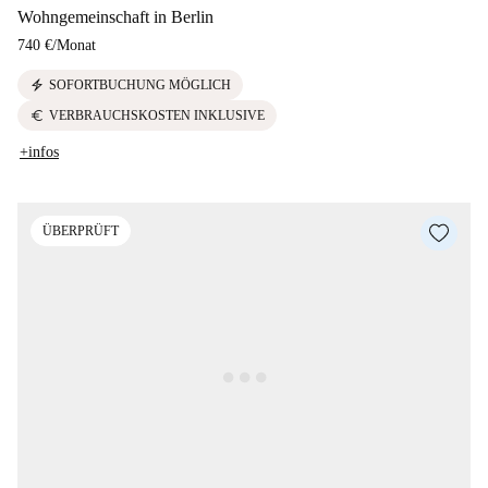
Wohngemeinschaft in Berlin
740 €
/
Monat
electric_bolt
SOFORTBUCHUNG MÖGLICH
euro
VERBRAUCHSKOSTEN INKLUSIVE
+infos
ÜBERPRÜFT