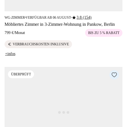
star
3.8 (154)
WG-ZIMMER
VERFÜGBAR AB 06 AUGUST
■
■
Möbliertes Zimmer in 3-Zimmer-Wohnung in Pankow, Berlin
799 €
/
Monat
BIS ZU 5 % RABATT
euro
VERBRAUCHSKOSTEN INKLUSIVE
+infos
ÜBERPRÜFT