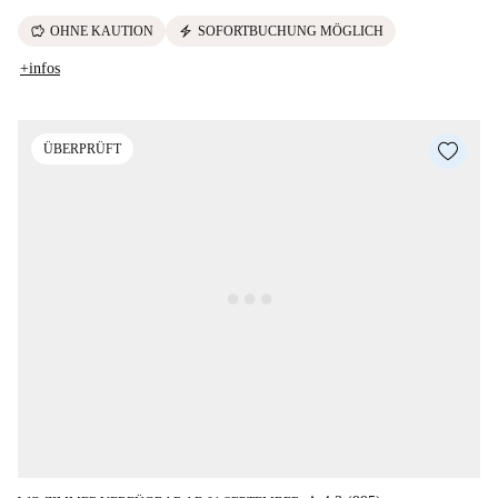
savings
electric_bolt
OHNE KAUTION
SOFORTBUCHUNG MÖGLICH
+infos
ÜBERPRÜFT