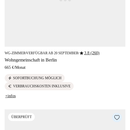
star
3.8 (260)
WG-ZIMMER
VERFÜGBAR AB 20 SEPTEMBER
■
■
Wohngemeinschaft in Berlin
665 €
/
Monat
electric_bolt
SOFORTBUCHUNG MÖGLICH
euro
VERBRAUCHSKOSTEN INKLUSIVE
+infos
ÜBERPRÜFT