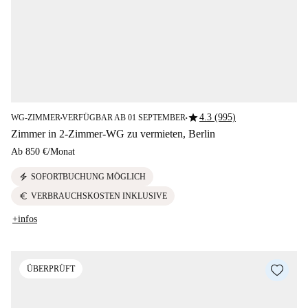
star
4.3 (995)
WG-ZIMMER
VERFÜGBAR AB 01 SEPTEMBER
■
■
Zimmer in 2-Zimmer-WG zu vermieten, Berlin
Ab
850 €
/
Monat
electric_bolt
SOFORTBUCHUNG MÖGLICH
euro
VERBRAUCHSKOSTEN INKLUSIVE
+infos
ÜBERPRÜFT