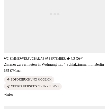
star
4.3 (597)
WG-ZIMMER
VERFÜGBAR AB 07 SEPTEMBER
■
■
Zimmer zu vermieten in Wohnung mit 4 Schlafzimmern in Berlin
635 €
/
Monat
electric_bolt
SOFORTBUCHUNG MÖGLICH
euro
VERBRAUCHSKOSTEN INKLUSIVE
+infos