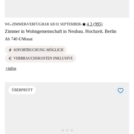
star
4.3 (995)
WG-ZIMMER
VERFÜGBAR AB 01 SEPTEMBER
■
■
Zimmer in Wohngemeinschaft in Neubau. Hochzeit. Berlin
Ab
740 €
/
Monat
electric_bolt
SOFORTBUCHUNG MÖGLICH
euro
VERBRAUCHSKOSTEN INKLUSIVE
+infos
ÜBERPRÜFT