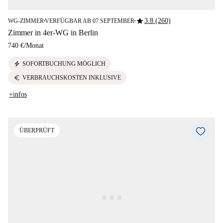
star
3.8 (260)
WG-ZIMMER
VERFÜGBAR AB 07 SEPTEMBER
■
■
Zimmer in 4er-WG in Berlin
740 €
/
Monat
electric_bolt
SOFORTBUCHUNG MÖGLICH
euro
VERBRAUCHSKOSTEN INKLUSIVE
+infos
ÜBERPRÜFT