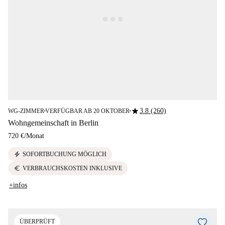
star
3.8 (260)
WG-ZIMMER
VERFÜGBAR AB 20 OKTOBER
■
■
Wohngemeinschaft in Berlin
720 €
/
Monat
electric_bolt
SOFORTBUCHUNG MÖGLICH
euro
VERBRAUCHSKOSTEN INKLUSIVE
+infos
ÜBERPRÜFT