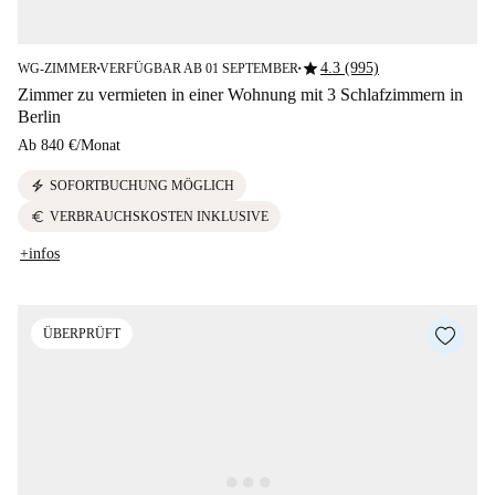
star
4.3 (995)
WG-ZIMMER
VERFÜGBAR AB 01 SEPTEMBER
■
■
Zimmer zu vermieten in einer Wohnung mit 3 Schlafzimmern in
Berlin
Ab
840 €
/
Monat
electric_bolt
SOFORTBUCHUNG MÖGLICH
euro
VERBRAUCHSKOSTEN INKLUSIVE
+infos
ÜBERPRÜFT