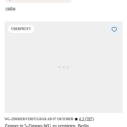
+infos
ÜBERPRÜFT
star
4.3 (597)
WG-ZIMMER
VERFÜGBAR AB 07 OKTOBER
■
■
Zimmer in 5-Zimmer-WG zu vermieten, Berlin