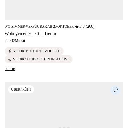
star
3.8 (260)
WG-ZIMMER
VERFÜGBAR AB 20 OKTOBER
■
■
Wohngemeinschaft in Berlin
720 €
/
Monat
electric_bolt
SOFORTBUCHUNG MÖGLICH
euro
VERBRAUCHSKOSTEN INKLUSIVE
+infos
ÜBERPRÜFT