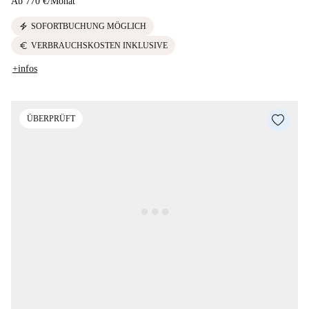
Ab
770 €
/
Monat
electric_bolt
SOFORTBUCHUNG MÖGLICH
euro
VERBRAUCHSKOSTEN INKLUSIVE
+infos
ÜBERPRÜFT