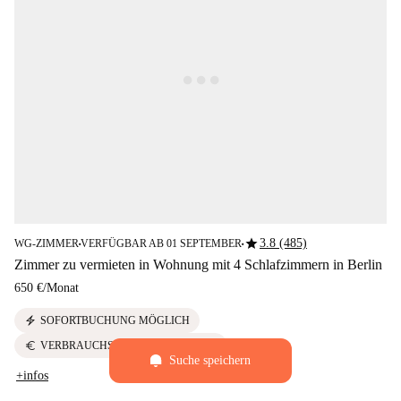
star
3.8 (485)
WG-ZIMMER
VERFÜGBAR AB 01 SEPTEMBER
■
■
Zimmer zu vermieten in Wohnung mit 4 Schlafzimmern in Berlin
650 €
/
Monat
electric_bolt
SOFORTBUCHUNG MÖGLICH
euro
VERBRAUCHSKOSTEN INKLUSIVE
Suche speichern
+infos