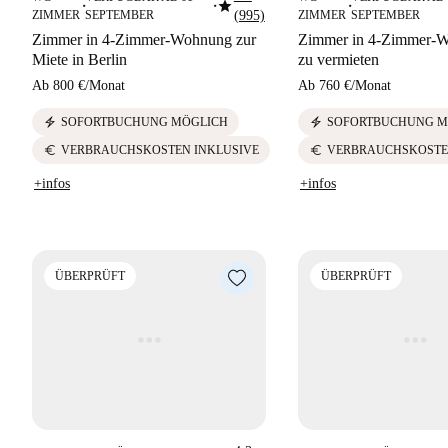
star
■
■
■
ZIMMER
SEPTEMBER
(995)
ZIMMER
SEPTEMBER
Zimmer in 4-Zimmer-Wohnung zur
Zimmer in 4-Zimmer-W
Miete in Berlin
zu vermieten
Ab
800 €
/
Monat
Ab
760 €
/
Monat
electric_bolt
electric_bolt
SOFORTBUCHUNG MÖGLICH
SOFORTBUCHUNG M
euro
euro
VERBRAUCHSKOSTEN INKLUSIVE
VERBRAUCHSKOSTE
+infos
+infos
ÜBERPRÜFT
ÜBERPRÜFT