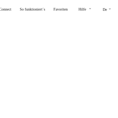
keyboard_arrow_down
keyboard_arrow_down
Connect
So funktioniert´s
Favoriten
Hilfe
De