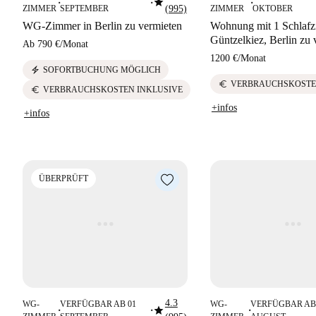
star
■
■
■
ZIMMER
SEPTEMBER
(995)
ZIMMER
OKTOBER
WG-Zimmer in Berlin zu vermieten
Wohnung mit 1 Schlaf
Güntzelkiez, Berlin zu 
Ab
790 €
/
Monat
1200 €
/
Monat
electric_bolt
SOFORTBUCHUNG MÖGLICH
euro
VERBRAUCHSKOSTE
euro
VERBRAUCHSKOSTEN INKLUSIVE
+infos
+infos
ÜBERPRÜFT
4.3
WG-
VERFÜGBAR AB 01
WG-
VERFÜGBAR AB
star
■
■
■