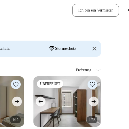
Ich bin ein Vermieter
diamond
schutz
Stornoschutz
ÜBERPRÜFT
1/12
1/22