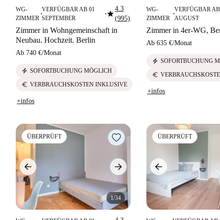
4.3
WG-
VERFÜGBAR AB 01
WG-
VERFÜGBAR AB
star
■
■
■
ZIMMER
SEPTEMBER
(995)
ZIMMER
AUGUST
Zimmer in Wohngemeinschaft in
Zimmer in 4er-WG, Ber
Neubau. Hochzeit. Berlin
Ab
635 €
/
Monat
Ab
740 €
/
Monat
electric_bolt
SOFORTBUCHUNG M
electric_bolt
SOFORTBUCHUNG MÖGLICH
euro
VERBRAUCHSKOSTE
euro
VERBRAUCHSKOSTEN INKLUSIVE
+infos
+infos
ÜBERPRÜFT
ÜBERPRÜFT
1/34