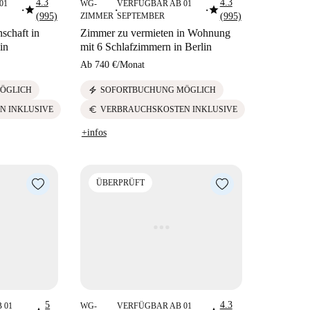
4.3
4.3
01
WG-
VERFÜGBAR AB 01
star
star
■
■
■
(995)
ZIMMER
SEPTEMBER
(995)
chaft in
Zimmer zu vermieten in Wohnung
in
mit 6 Schlafzimmern in Berlin
Ab
740 €
/
Monat
electric_bolt
ÖGLICH
SOFORTBUCHUNG MÖGLICH
euro
N INKLUSIVE
VERBRAUCHSKOSTEN INKLUSIVE
+infos
ÜBERPRÜFT
5
4.3
 01
WG-
VERFÜGBAR AB 01