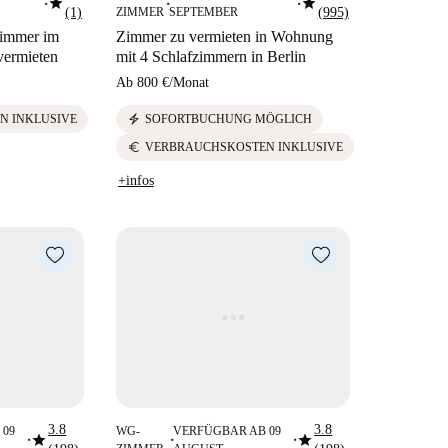
star
star
■
■
■
(1)
ZIMMER
SEPTEMBER
(995)
zimmer im
Zimmer zu vermieten in Wohnung
vermieten
mit 4 Schlafzimmern in Berlin
Ab
800 €
/
Monat
electric_bolt
N INKLUSIVE
SOFORTBUCHUNG MÖGLICH
euro
VERBRAUCHSKOSTEN INKLUSIVE
+infos
3.8
3.8
 09
WG-
VERFÜGBAR AB 09
star
star
■
■
■