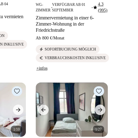
B 04
4.3
WG-
VERFÜGBAR AB 01
star
■
■
ZIMMER
SEPTEMBER
(995)
u vermieten
Zimmervermietung in einer 6-
Zimmer-Wohnung in der
Friedrichstraße
ON
Ab
800 €
/
Monat
N INKLUSIVE
electric_bolt
SOFORTBUCHUNG MÖGLICH
euro
VERBRAUCHSKOSTEN INKLUSIVE
+infos
1/10
1/27