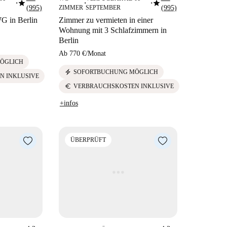
star
star
■
■
■
(995)
ZIMMER
SEPTEMBER
(995)
G in Berlin
Zimmer zu vermieten in einer
Wohnung mit 3 Schlafzimmern in
Berlin
Ab
770 €
/
Monat
ÖGLICH
electric_bolt
SOFORTBUCHUNG MÖGLICH
N INKLUSIVE
euro
VERBRAUCHSKOSTEN INKLUSIVE
+infos
ÜBERPRÜFT