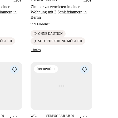
(198)
ZIMMER
AUGUST
(198)
 einer
Zimmer zu vermieten in einer
immern in
Wohnung mit 3 Schlafzimmern in
Berlin
999 €
/
Monat
savings
OHNE KAUTION
electric_bolt
ÖGLICH
SOFORTBUCHUNG MÖGLICH
+infos
ÜBERPRÜFT
3.8
3.8
 09
WG-
VERFÜGBAR AB 09