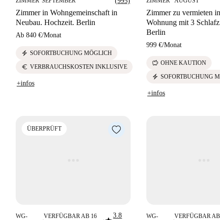
ZIMMER
SEPTEMBER
(995)
ZIMMER
AUGUST
Zimmer in Wohngemeinschaft in
Zimmer zu vermieten in
Neubau. Hochzeit. Berlin
Wohnung mit 3 Schlafz
Berlin
Ab
840 €
/
Monat
999 €
/
Monat
electric_bolt
SOFORTBUCHUNG MÖGLICH
savings
OHNE KAUTION
euro
VERBRAUCHSKOSTEN INKLUSIVE
electric_bolt
SOFORTBUCHUNG M
+infos
+infos
ÜBERPRÜFT
3.8
WG-
VERFÜGBAR AB 16
WG-
VERFÜGBAR AB