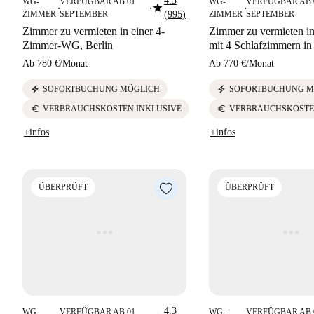
4.3
WG-
VERFÜGBAR AB 01
WG-
VERFÜGBAR AB 
star
■
■
■
ZIMMER
SEPTEMBER
(995)
ZIMMER
SEPTEMBER
Zimmer zu vermieten in einer 4-
Zimmer zu vermieten 
Zimmer-WG, Berlin
mit 4 Schlafzimmern in
Ab
780 €
/
Monat
Ab
770 €
/
Monat
electric_bolt
electric_bolt
SOFORTBUCHUNG MÖGLICH
SOFORTBUCHUNG M
euro
euro
VERBRAUCHSKOSTEN INKLUSIVE
VERBRAUCHSKOSTE
+infos
+infos
ÜBERPRÜFT
ÜBERPRÜFT
4.3
WG-
VERFÜGBAR AB 01
WG-
VERFÜGBAR AB 