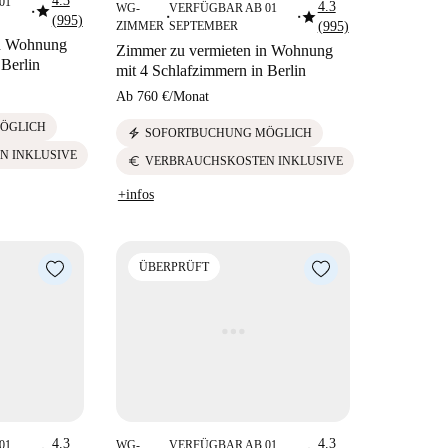
4.3
01
4.3
star
WG-
VERFÜGBAR AB 01
star
■
(995)
■
■
ZIMMER
SEPTEMBER
(995)
in Wohnung
Zimmer zu vermieten in Wohnung
 Berlin
mit 4 Schlafzimmern in Berlin
Ab
760 €
/
Monat
ÖGLICH
electric_bolt
SOFORTBUCHUNG MÖGLICH
N INKLUSIVE
euro
VERBRAUCHSKOSTEN INKLUSIVE
+infos
ÜBERPRÜFT
4.3
4.3
01
WG-
VERFÜGBAR AB 01