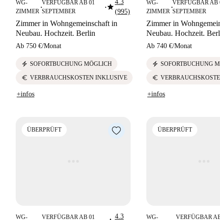
4.3
WG-
VERFÜGBAR AB 01
WG-
VERFÜGBAR AB 
star
■
■
■
ZIMMER
SEPTEMBER
(995)
ZIMMER
SEPTEMBER
Zimmer in Wohngemeinschaft in
Zimmer in Wohngemeins
Neubau. Hochzeit. Berlin
Neubau. Hochzeit. Berl
Ab
750 €
/
Monat
Ab
740 €
/
Monat
electric_bolt
electric_bolt
SOFORTBUCHUNG MÖGLICH
SOFORTBUCHUNG M
euro
euro
VERBRAUCHSKOSTEN INKLUSIVE
VERBRAUCHSKOSTE
+infos
+infos
ÜBERPRÜFT
ÜBERPRÜFT
4.3
WG-
VERFÜGBAR AB 01
WG-
VERFÜGBAR AB