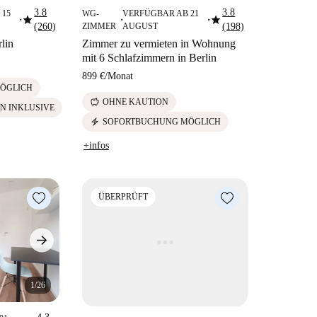
3.8
3.8
 15
WG-
VERFÜGBAR AB 21
star
star
■
■
■
(260)
ZIMMER
AUGUST
(198)
lin
Zimmer zu vermieten in Wohnung
mit 6 Schlafzimmern in Berlin
899 €
/
Monat
ÖGLICH
savings
OHNE KAUTION
N INKLUSIVE
electric_bolt
SOFORTBUCHUNG MÖGLICH
+infos
ÜBERPRÜFT
1/26