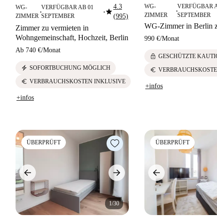
4.3
WG-
VERFÜGBAR A
WG-
VERFÜGBAR AB 01
star
■
■
■
ZIMMER
SEPTEMBER
ZIMMER
SEPTEMBER
(995)
WG-Zimmer in Berlin z
Zimmer zu vermieten in
Wohngemeinschaft, Hochzeit, Berlin
990 €
/
Monat
Ab
740 €
/
Monat
lock
GESCHÜTZTE KAUTI
electric_bolt
SOFORTBUCHUNG MÖGLICH
euro
VERBRAUCHSKOSTE
euro
VERBRAUCHSKOSTEN INKLUSIVE
+infos
+infos
ÜBERPRÜFT
ÜBERPRÜFT
1/30