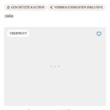
lock
euro
GESCHÜTZTE KAUTION
VERBRAUCHSKOSTEN INKLUSIVE
+infos
ÜBERPRÜFT