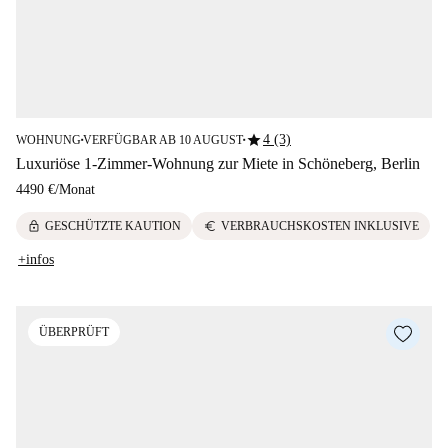
star
4 (3)
WOHNUNG
VERFÜGBAR AB 10 AUGUST
■
■
Luxuriöse 1-Zimmer-Wohnung zur Miete in Schöneberg, Berlin
4490 €
/
Monat
lock
euro
GESCHÜTZTE KAUTION
VERBRAUCHSKOSTEN INKLUSIVE
+infos
ÜBERPRÜFT