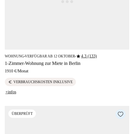
star
4.3 (133)
WOHNUNG
VERFÜGBAR AB 12 OKTOBER
■
■
1-Zimmer-Wohnung zur Miete in Berlin
1910 €
/
Monat
euro
VERBRAUCHSKOSTEN INKLUSIVE
+infos
ÜBERPRÜFT