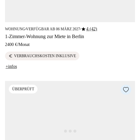
star
4 (42)
WOHNUNG
VERFÜGBAR AB 06 MÄRZ 2027
■
■
1-Zimmer-Wohnung zur Miete in Berlin
2400 €
/
Monat
euro
VERBRAUCHSKOSTEN INKLUSIVE
+infos
ÜBERPRÜFT