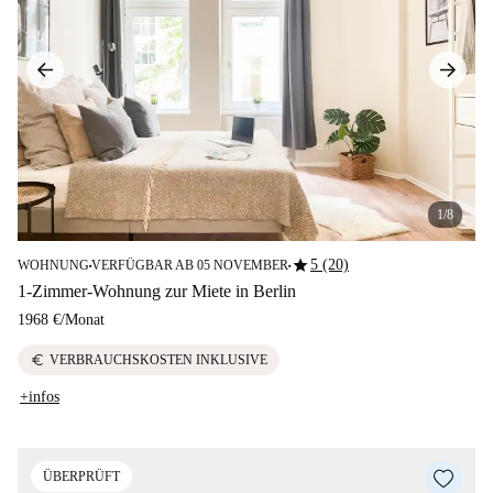
1/8
star
5 (20)
WOHNUNG
VERFÜGBAR AB 05 NOVEMBER
■
■
1-Zimmer-Wohnung zur Miete in Berlin
1968 €
/
Monat
euro
VERBRAUCHSKOSTEN INKLUSIVE
+infos
ÜBERPRÜFT