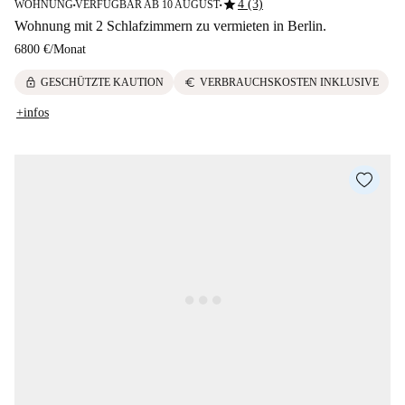
star
4 (3)
WOHNUNG
VERFÜGBAR AB 10 AUGUST
■
■
Wohnung mit 2 Schlafzimmern zu vermieten in Berlin.
6800 €
/
Monat
lock
euro
GESCHÜTZTE KAUTION
VERBRAUCHSKOSTEN INKLUSIVE
+infos