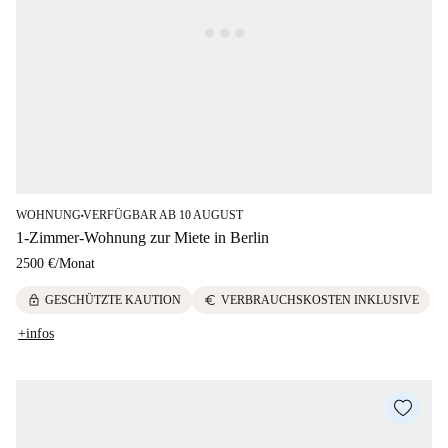
WOHNUNG
VERFÜGBAR AB 10 AUGUST
■
1-Zimmer-Wohnung zur Miete in Berlin
2500 €
/
Monat
lock
euro
GESCHÜTZTE KAUTION
VERBRAUCHSKOSTEN INKLUSIVE
+infos