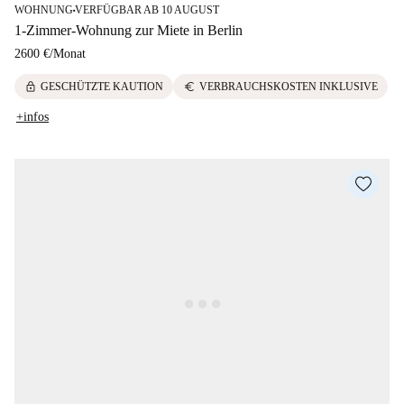
WOHNUNG
VERFÜGBAR AB 10 AUGUST
■
1-Zimmer-Wohnung zur Miete in Berlin
2600 €
/
Monat
lock
euro
GESCHÜTZTE KAUTION
VERBRAUCHSKOSTEN INKLUSIVE
+infos