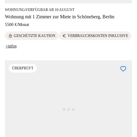
WOHNUNG
VERFÜGBAR AB 10 AUGUST
■
Wohnung mit 1 Zimmer zur Miete in Schöneberg, Berlin
5500 €
/
Monat
lock
euro
GESCHÜTZTE KAUTION
VERBRAUCHSKOSTEN INKLUSIVE
+infos
ÜBERPRÜFT