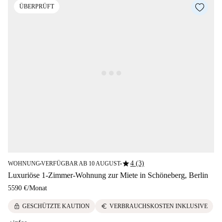
ÜBERPRÜFT
star
4 (3)
WOHNUNG
VERFÜGBAR AB 10 AUGUST
■
■
Luxuriöse 1-Zimmer-Wohnung zur Miete in Schöneberg, Berlin
5590 €
/
Monat
lock
euro
GESCHÜTZTE KAUTION
VERBRAUCHSKOSTEN INKLUSIVE