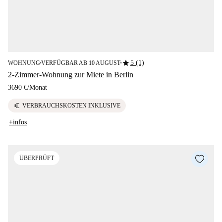
star
5 (1)
WOHNUNG
VERFÜGBAR AB 10 AUGUST
■
■
2-Zimmer-Wohnung zur Miete in Berlin
3690 €
/
Monat
euro
VERBRAUCHSKOSTEN INKLUSIVE
+infos
ÜBERPRÜFT