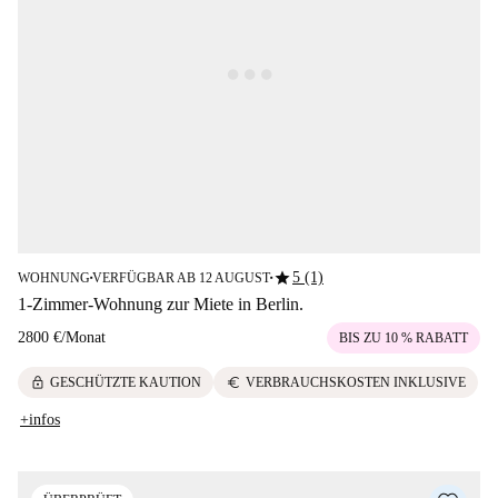
star
5 (1)
WOHNUNG
VERFÜGBAR AB 12 AUGUST
■
■
1-Zimmer-Wohnung zur Miete in Berlin.
2800 €
/
Monat
BIS ZU 10 % RABATT
lock
euro
GESCHÜTZTE KAUTION
VERBRAUCHSKOSTEN INKLUSIVE
+infos