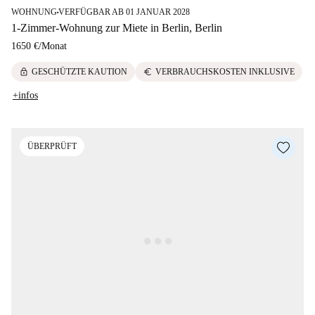
WOHNUNG
VERFÜGBAR AB 01 JANUAR 2028
■
1-Zimmer-Wohnung zur Miete in Berlin, Berlin
1650 €
/
Monat
lock
euro
GESCHÜTZTE KAUTION
VERBRAUCHSKOSTEN INKLUSIVE
+infos
ÜBERPRÜFT