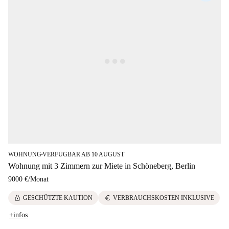
WOHNUNG
VERFÜGBAR AB 10 AUGUST
■
Wohnung mit 3 Zimmern zur Miete in Schöneberg, Berlin
9000 €
/
Monat
lock
euro
GESCHÜTZTE KAUTION
VERBRAUCHSKOSTEN INKLUSIVE
+infos