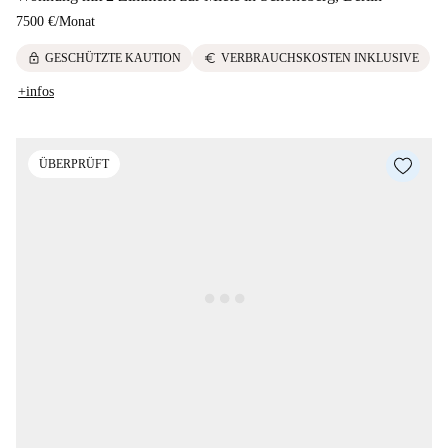
7500 €
/
Monat
lock
euro
GESCHÜTZTE KAUTION
VERBRAUCHSKOSTEN INKLUSIVE
+infos
ÜBERPRÜFT