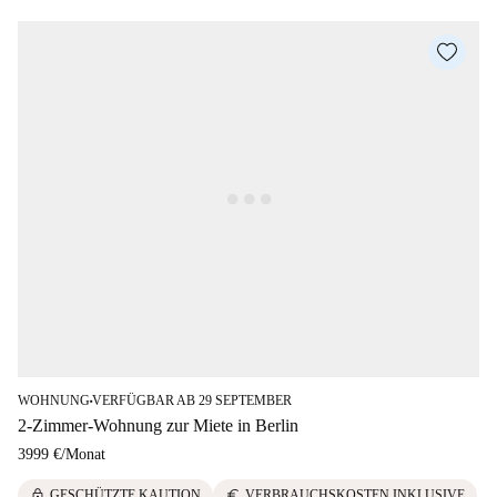
WOHNUNG
VERFÜGBAR AB 29 SEPTEMBER
■
2-Zimmer-Wohnung zur Miete in Berlin
3999 €
/
Monat
lock
euro
GESCHÜTZTE KAUTION
VERBRAUCHSKOSTEN INKLUSIVE