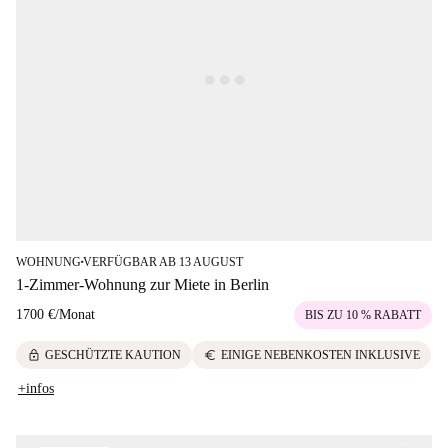
WOHNUNG
VERFÜGBAR AB 13 AUGUST
■
1-Zimmer-Wohnung zur Miete in Berlin
1700 €
/
Monat
BIS ZU 10 % RABATT
lock
euro
GESCHÜTZTE KAUTION
EINIGE NEBENKOSTEN INKLUSIVE
+infos