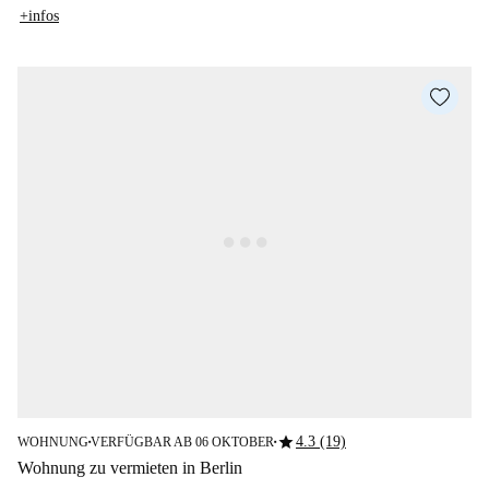
+infos
star
4.3 (19)
WOHNUNG
VERFÜGBAR AB 06 OKTOBER
■
■
Wohnung zu vermieten in Berlin