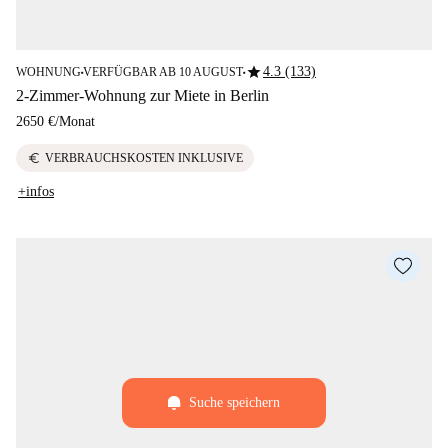
star
4.3 (133)
WOHNUNG
VERFÜGBAR AB 10 AUGUST
■
■
2-Zimmer-Wohnung zur Miete in Berlin
2650 €
/
Monat
euro
VERBRAUCHSKOSTEN INKLUSIVE
+infos
Suche speichern