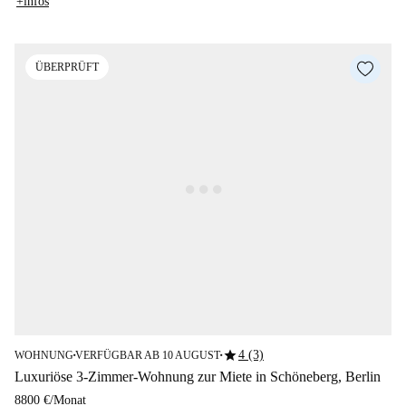
+infos
ÜBERPRÜFT
star
4 (3)
WOHNUNG
VERFÜGBAR AB 10 AUGUST
■
■
Luxuriöse 3-Zimmer-Wohnung zur Miete in Schöneberg, Berlin
8800 €
/
Monat