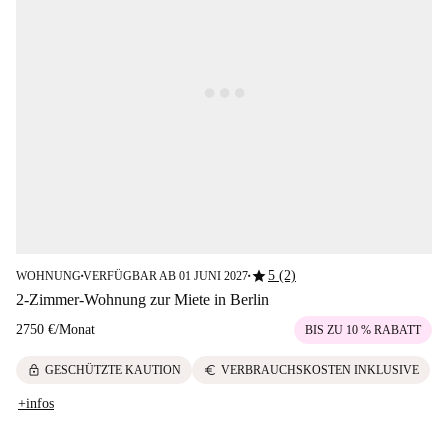
star
5 (2)
WOHNUNG
VERFÜGBAR AB 01 JUNI 2027
■
■
2-Zimmer-Wohnung zur Miete in Berlin
2750 €
/
Monat
BIS ZU 10 % RABATT
lock
euro
GESCHÜTZTE KAUTION
VERBRAUCHSKOSTEN INKLUSIVE
+infos