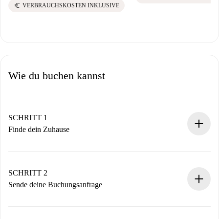
euro
VERBRAUCHSKOSTEN INKLUSIVE
Wie du buchen kannst
SCHRITT 1
Finde dein Zuhause
100% Online-Buchungsprozess.
Verifizierte Wohnungen und Vermieter.
Du erhältst alle notwendigen Informationen im Voraus.
SCHRITT 2
Sende deine Buchungsanfrage
Sende grundlegende Informationen zu deinem Profil und
deiner Zahlungsmethode.