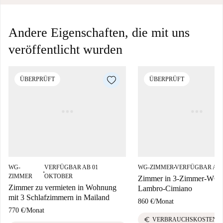
Andere Eigenschaften, die mit uns
veröffentlicht wurden
ÜBERPRÜFT
ÜBERPRÜFT
WG-
VERFÜGBAR AB 01
WG-ZIMMER
VERFÜGBAR AB 
■
■
ZIMMER
OKTOBER
Zimmer in 3-Zimmer-WG 
Zimmer zu vermieten in Wohnung
Lambro-Cimiano
mit 3 Schlafzimmern in Mailand
860 €
/
Monat
770 €
/
Monat
euro
VERBRAUCHSKOSTEN I