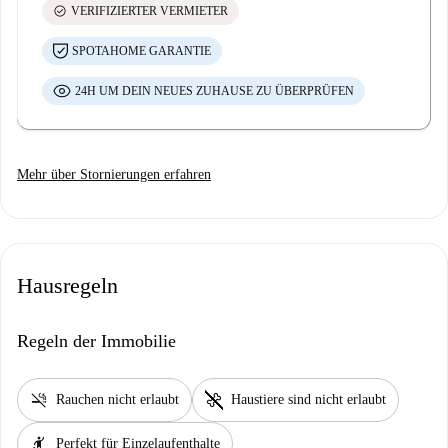
check_circle
VERIFIZIERTER VERMIETER
SPOTAHOME GARANTIE
24H UM DEIN NEUES ZUHAUSE ZU ÜBERPRÜFEN
Mehr über Stornierungen erfahren
Hausregeln
Regeln der Immobilie
smoke_free
pet_supplies
Rauchen nicht erlaubt
Haustiere sind nicht erlaubt
hail
Perfekt für Einzelaufenthalte