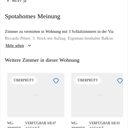
Wi-Fi: ja
Spotahomes Meinung
Zimmer zu vermieten in Wohnung mit 3 Schlafzimmern in der Via
Riccardo Pitteri. 3. Stock mit Aufzug. Eigentum beinhaltet Balkon.
keyboard_arrow_down
Mehr sehen
Weitere Zimmer in dieser Wohnung
ÜBERPRÜFT
ÜBERPRÜFT
WG-
VERFÜGBAR AB 07
WG-
VERFÜGBAR AB 01
■
■