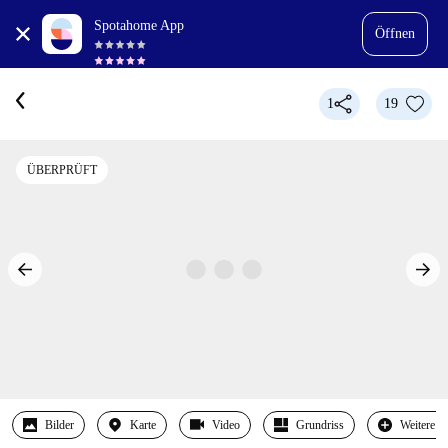
Spotahome App
Öffnen
1
19
ÜBERPRÜFT
Bilder
Karte
Video
Grundriss
Weitere 