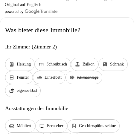
Original auf Englisch.
Was bietet diese Immobilie?
Ihr Zimmer (Zimmer 2)
water_heater
desk
balcony
dresser
Heizung
Schreibtisch
Balkon
Schrank
window_closed
airline_seat_flat
ac_unit
Fenster
Einzelbett
Klimaanlage
soap
eigenes Bad
Ausstattungen der Immobilie
chair
tv
dishwasher_gen
Möbliert
Fernseher
Geschirrspülmaschine