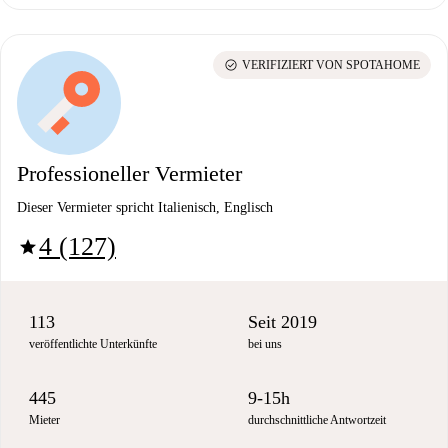
check_circle
VERIFIZIERT VON SPOTAHOME
Professioneller Vermieter
Dieser Vermieter spricht Italienisch, Englisch
4 (127)
star
113
Seit 2019
veröffentlichte Unterkünfte
bei uns
445
9-15h
Mieter
durchschnittliche Antwortzeit