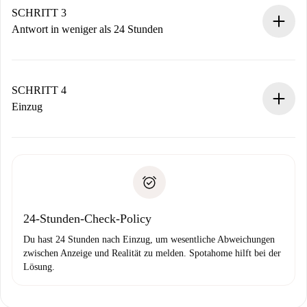
Denk daran, dass wir dich erst belasten, wenn der
SCHRITT 3
Vermieter zustimmt.
Antwort in weniger als 24 Stunden
Der Vermieter hat bis zu 24 Stunden Zeit zu bestätigen.
Sobald die Buchung akzeptiert ist, belasten wir dich und
stellen den Kontakt her.
SCHRITT 4
Wenn der Vermieter ablehnen muss, entstehen keine
Einzug
Kosten und wir schlagen Alternativen vor.
Kläre mit dem Vermieter die Ankunftsdetails,
Benötigte Dokumente bei „
Spotahome plus
“-Objekten.
Schlüsselübergabe usw.
Personalausweis oder Reisepass
Spotahome überweist die erste Zahlung nur, wenn du keine
Zahlungsfähigkeitsnachweis
Probleme meldest.
Bankeinzug
24-Stunden-Check-Policy
Du hast 24 Stunden nach Einzug, um wesentliche Abweichungen
zwischen Anzeige und Realität zu melden. Spotahome hilft bei der
Lösung.