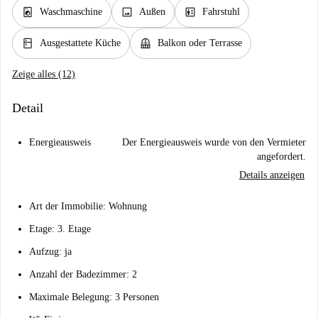
local_laundry_service
image
elevator
Waschmaschine
Außen
Fahrstuhl
kitchen
balcony
Ausgestattete Küche
Balkon oder Terrasse
Zeige alles (12)
Detail
Energieausweis
Der Energieausweis wurde von den Vermieter
angefordert.
Details anzeigen
Art der Immobilie: Wohnung
Etage: 3. Etage
Aufzug: ja
Anzahl der Badezimmer: 2
Maximale Belegung: 3 Personen