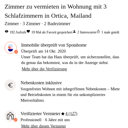
Zimmer zu vermieten in Wohnung mit 3
Schlafzimmern in Ortica, Mailand
Zimmer
3
Zimmer
2
Badezimmer
visibility
favorite
person
ios_share
192
Aufrufe
19
Mal als Favorit gespeichert
2
Interessierte
1
male geteilt
Immobilie überprüft von Spotahome
Überprüft am
14 Okt. 2020
Unser Team hat das Haus überprüft, um sicherzustellen, dass
du genau das bekommst, was du in der Anzeige siehst.
Mehr über die Verifizierung
Nebenkosten inklusive
euro
Sorgenfreies Wohnen mit inbegriffenen Nebenkosten – Miete
und Betriebskosten in einem für ein unkompliziertes
Mietverhältnis.
star
Verifizierter Vermieter
4 (127)
Professionell
·
6 Jahre
mit uns
Mehr über diesen Vermieter