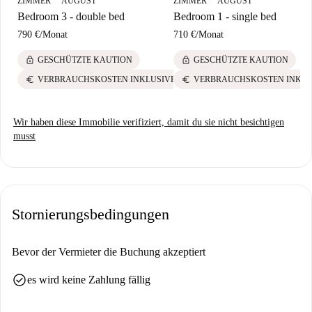
ZIMMER
AUGUST
ZIMMER
AUGUST
Bedroom 3 - double bed
Bedroom 1 - single bed
790 €
/
Monat
710 €
/
Monat
lock
lock
GESCHÜTZTE KAUTION
GESCHÜTZTE KAUTION
euro
euro
VERBRAUCHSKOSTEN INKLUSIVE
VERBRAUCHSKOSTEN INKLU
Wir haben diese Immobilie verifiziert, damit du sie nicht besichtigen
musst
Stornierungsbedingungen
Bevor der Vermieter die Buchung akzeptiert
check_circle
es wird keine Zahlung fällig