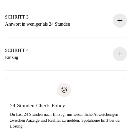
Sende grundlegende Informationen zu deinem Profil und
deiner Zahlungsmethode.
Denk daran, dass wir dich erst belasten, wenn der
SCHRITT 3
Vermieter zustimmt.
Antwort in weniger als 24 Stunden
Der Vermieter hat bis zu 24 Stunden Zeit zu bestätigen.
Sobald die Buchung akzeptiert ist, belasten wir dich und
stellen den Kontakt her.
SCHRITT 4
Wenn der Vermieter ablehnen muss, entstehen keine
Einzug
Kosten und wir schlagen Alternativen vor.
Kläre mit dem Vermieter die Ankunftsdetails,
Benötigte Dokumente bei „
Spotahome plus
“-Objekten.
Schlüsselübergabe usw.
Personalausweis oder Reisepass
Spotahome überweist die erste Zahlung nur, wenn du keine
Zahlungsfähigkeitsnachweis
Probleme meldest.
Bankeinzug
24-Stunden-Check-Policy
Du hast 24 Stunden nach Einzug, um wesentliche Abweichungen
zwischen Anzeige und Realität zu melden. Spotahome hilft bei der
Lösung.