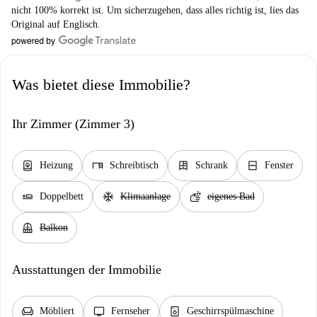
nicht 100% korrekt ist. Um sicherzugehen, dass alles richtig ist, lies das
Original auf Englisch.
Was bietet diese Immobilie?
Ihr Zimmer (Zimmer 3)
water_heater
desk
dresser
window_closed
Heizung
Schreibtisch
Schrank
Fenster
airline_seat_flat
ac_unit
soap
Doppelbett
Klimaanlage
eigenes Bad
balcony
Balkon
Ausstattungen der Immobilie
chair
tv
dishwasher_gen
Möbliert
Fernseher
Geschirrspülmaschine