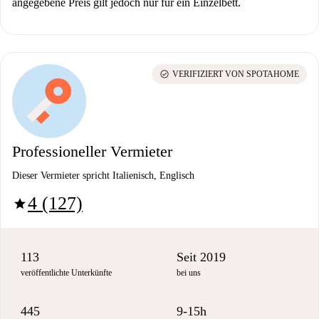
angegebene Preis gilt jedoch nur für ein Einzelbett.
check_circle
VERIFIZIERT VON SPOTAHOME
Professioneller Vermieter
Dieser Vermieter spricht Italienisch, Englisch
4 (127)
star
113
Seit 2019
veröffentlichte Unterkünfte
bei uns
445
9-15h