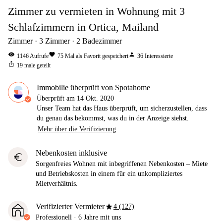
Zimmer zu vermieten in Wohnung mit 3
Schlafzimmern in Ortica, Mailand
Zimmer
3
Zimmer
2
Badezimmer
visibility
favorite
person
1146
Aufrufe
75
Mal als Favorit gespeichert
36
Interessierte
ios_share
19
male geteilt
Immobilie überprüft von Spotahome
Überprüft am
14 Okt. 2020
Unser Team hat das Haus überprüft, um sicherzustellen, dass
du genau das bekommst, was du in der Anzeige siehst.
Mehr über die Verifizierung
Nebenkosten inklusive
euro
Sorgenfreies Wohnen mit inbegriffenen Nebenkosten – Miete
und Betriebskosten in einem für ein unkompliziertes
Mietverhältnis.
star
Verifizierter Vermieter
4 (127)
Professionell
·
6 Jahre
mit uns