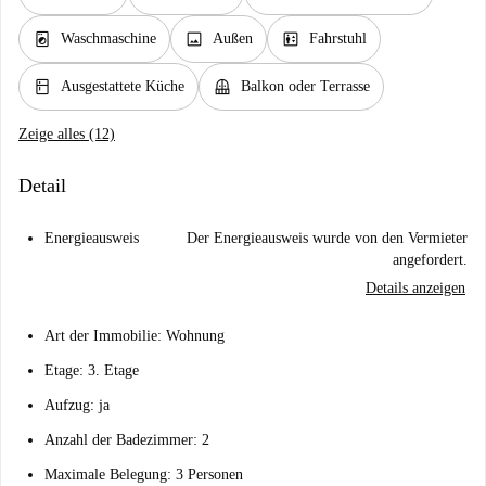
local_laundry_service
image
elevator
Waschmaschine
Außen
Fahrstuhl
kitchen
balcony
Ausgestattete Küche
Balkon oder Terrasse
Zeige alles (12)
Detail
Energieausweis
Der Energieausweis wurde von den Vermieter
angefordert.
Details anzeigen
Art der Immobilie: Wohnung
Etage: 3. Etage
Aufzug: ja
Anzahl der Badezimmer: 2
Maximale Belegung: 3 Personen