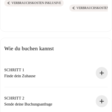
euro
VERBRAUCHSKOSTEN INKLUSIVE
euro
VERBRAUCHSKOSTEN I
Wie du buchen kannst
SCHRITT 1
Finde dein Zuhause
100% Online-Buchungsprozess.
Verifizierte Wohnungen und Vermieter.
Du erhältst alle notwendigen Informationen im Voraus.
SCHRITT 2
Sende deine Buchungsanfrage