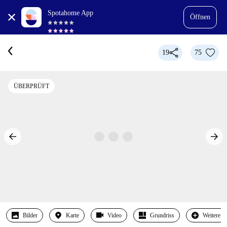
Spotahome App
Öffnen
19
75
ÜBERPRÜFT
Bilder
Karte
Video
Grundriss
Weitere 