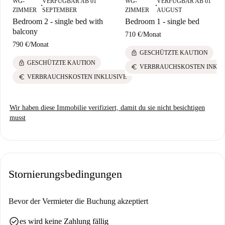
WG-
VERFÜGBAR AB 01
WG-
VERFÜGBAR AB 01
■
■
ZIMMER
SEPTEMBER
ZIMMER
AUGUST
Bedroom 2 - single bed with
Bedroom 1 - single bed
balcony
710 €
/
Monat
790 €
/
Monat
lock
GESCHÜTZTE KAUTION
lock
GESCHÜTZTE KAUTION
euro
VERBRAUCHSKOSTEN INKLU
euro
VERBRAUCHSKOSTEN INKLUSIVE
Wir haben diese Immobilie verifiziert, damit du sie nicht besichtigen
musst
Stornierungsbedingungen
Bevor der Vermieter die Buchung akzeptiert
check_circle
es wird keine Zahlung fällig